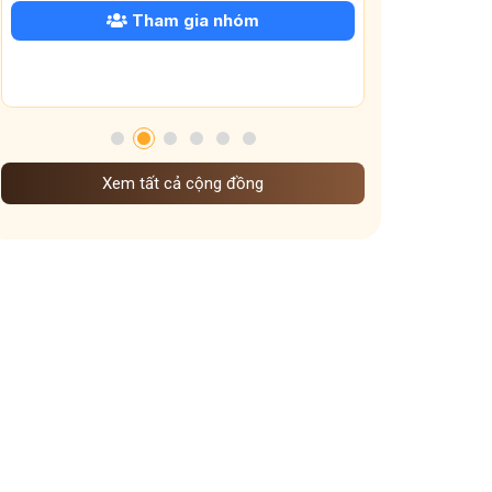
Phân biệt các bệnh dạ dày thường gặp
Tham gia nhóm
Biến chứng trào ngược dạ dày
Mất ngủ sau tết
lì xì năm mới
thư chúc tết năm 2026
Mề đay Đỗ Minh
bị đau dạ dày âm ỉ cả ngày
Đau mỏi cổ bên trái
lịch nghỉ tết 2026
Xem tất cả cộng đồng
chế độ ăn uống sinh hoạt dưỡng sinh khi vào đông
Dưỡng sinh Gan theo nguyên tắc đông y
mẹo giữ ấm xoang họng
dưỡng sinh theo mùa
Dưỡng sinh đem đến những lợi ích gì
cấp độ viêm xoang
Ảnh hưởng của thời tiết lạnh đến viêm xoang
Vì sao ngày Tết dễ mất ngủ hơn ngày thường
Vai trò các tạng phủ đối với bệnh mề đay