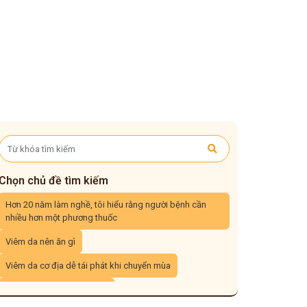
Chọn chủ đề tìm kiếm
Hơn 20 năm làm nghề, tôi hiểu rằng người bệnh cần
nhiều hơn một phương thuốc
Viêm da nên ăn gì
Viêm da cơ địa dễ tái phát khi chuyển mùa
Viêm da cơ địa tái đi tái lại