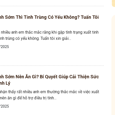
nh Sớm Thì Tinh Trùng Có Yếu Không? Tuấn Tôi
nhiều anh em thắc mắc rằng khi gặp tình trạng xuất tinh
inh trùng có yếu không. Tuấn tôi xin giải…
/2025
 Mẩn Ngứa
Tuấn tôi - Y diệu thuốc nam
95,5k
thành viên
nh hưởng sinh hoạt.
Góc nhỏ tôi chia sẻ với bà con về chuyện thuốc Nam, về
a, làm dịu da và
tất tần tật kiến thức sức khỏe và cách chăm sóc bản
nh Sớm Nên Ăn Gì? Bí Quyết Giúp Cải Thiện Sức
thân theo YHCT.
nh Lý
nhận thấy rất nhiều anh em thường thắc mắc về việc xuất
nên ăn gì để hỗ trợ điều trị tình…
/2025