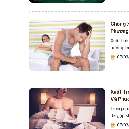
Tham gia n
Chồng X
Phương 
Xuất tin
hưởng lớ
07/03
Xuất Ti
Và Phươ
Trong quá
đã gặp kh
07/03