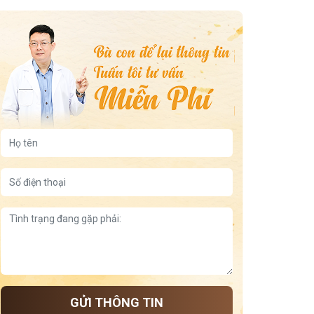
5 bài thuốc Đông y chữa viêm xoang mãn tính
3 cách xông mũi trị viêm xoang tại nhà
7 cây thuốc nam chữa viêm xoang hiệu quả nhất
trẻ bị viêm họng nhưng không ho
viêm da dị ứng ở tay
viêm họng uống nước đá
5 động tác dưỡng sinh tốt cho lưng gối
Tía tô giúp ngủ ngon
Đậu xanh giúp ngủ ngon theo cách dân gian, lành tính,
dễ làm tại nhà
Tư thế dưỡng thận và cách ngủ
Chuối tốt cho dạ dày
Giữ ấm lưng để dễ ngủ
Thảo dược giúp cải thiện mất ngủ
Công thức nấu cháo hạt sen long nhãn giúp an thần
GỬI THÔNG TIN