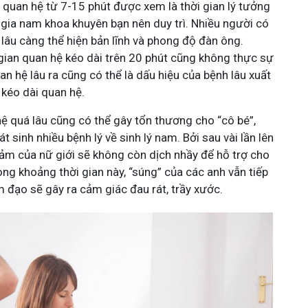
 quan hệ từ 7-15 phút được xem là thời gian lý tưởng
gia nam khoa khuyên bạn nên duy trì. Nhiều người có
lâu càng thể hiện bản lĩnh và phong độ đàn ông.
 gian quan hệ kéo dài trên 20 phút cũng không thực sự
an hệ lâu ra cũng có thể là dấu hiệu của bệnh lâu xuất
kéo dài quan hệ.
hệ quá lâu cũng có thể gây tổn thương cho “cô bé”,
t sinh nhiều bệnh lý về sinh lý nam. Bởi sau vài lần lên
cảm của nữ giới sẽ không còn dịch nhầy để hỗ trợ cho
ong khoảng thời gian này, “súng” của các anh vẫn tiếp
 đạo sẽ gây ra cảm giác đau rát, trầy xước.