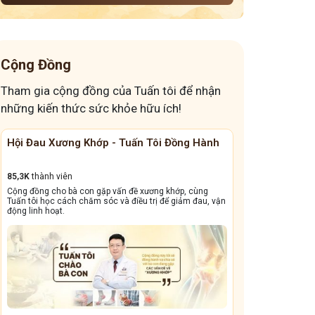
Cộng Đồng
Tham gia cộng đồng của Tuấn tôi để nhận
những kiến thức sức khỏe hữu ích!
Hội Đau Xương Khớp - Tuấn Tôi Đồng Hành
Cộng Đồng Chữ
85,3K
thành viên
13,1k
thành viên
Cộng đồng cho bà con gặp vấn đề xương khớp, cùng
Cộng đồng này sẽ gi
Tuấn tôi học cách chăm sóc và điều trị để giảm đau, vận
dẳng, viêm xoang tá
động linh hoạt.