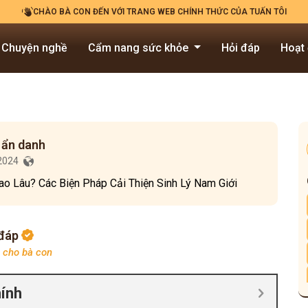
CHÀO BÀ CON ĐẾN VỚI TRANG WEB CHÍNH THỨC CỦA TUẤN TÔI
Chuyện nghề
Cẩm nang sức khỏe
Hỏi đáp
Hoạt
 ẩn danh
/2024
ao Lâu? Các Biện Pháp Cải Thiện Sinh Lý Nam Giới
 đáp
p cho bà con
hính