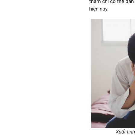
thậm chí có thể dẫn
hiện nay.
Mề Đay Đỗ Minh - Đánh Bay
4,2K
thành viên
Mề đay, mẩn ngứa gây khó chịu và ả
Đây là nơi tôi chia sẻ cách giảm ngứ
ngừa tái phát
Xuất tin