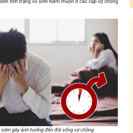
 đến tình trạng vô sinh hiếm muộn ở các cặp vợ chồng
 Mẩn Ngứa
Tuấn tôi - Y diệu thuốc nam
95,5k
thành viên
nh hưởng sinh hoạt.
Góc nhỏ tôi chia sẻ với bà con về chuyện thuốc Nam, về
a, làm dịu da và
tất tần tật kiến thức sức khỏe và cách chăm sóc bản
thân theo YHCT.
h sớm gây ảnh hưởng đến đời sống vợ chồng