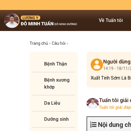
Về Tuấn tôi
Trang chủ
»
Câu hỏi
»
Người dùng
Bệnh Thận
14:19 - 18/11
Xuất Tinh Sớm Là B
Bệnh xương
khớp
Tuấn tôi giải
Da Liễu
Tuấn tôi giải đá
Dưỡng sinh
Nội dung c