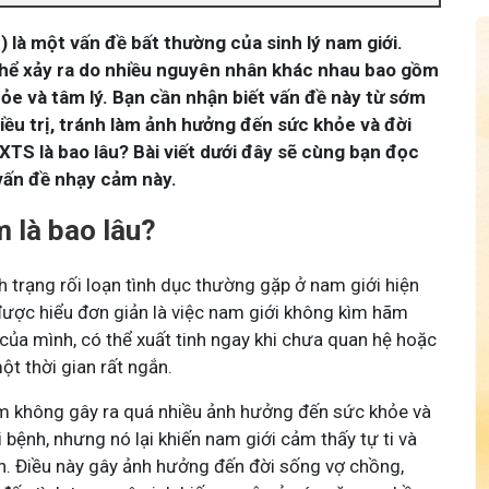
 là một vấn đề bất thường của sinh lý nam giới.
thể xảy ra do nhiều nguyên nhân khác nhau bao gồm
ỏe và tâm lý. Bạn cần nhận biết vấn đề này từ sớm
điều trị, tránh làm ảnh hưởng đến sức khỏe và đời
XTS là bao lâu? Bài viết dưới đây sẽ cùng bạn đọc
 vấn đề nhạy cảm này.
m là bao lâu?
nh trạng rối loạn tình dục thường gặp ở nam giới hiện
được hiểu đơn giản là việc nam giới không kìm hãm
của mình, có thể xuất tinh ngay khi chưa quan hệ hoặc
t thời gian rất ngắn.
m không gây ra quá nhiều ảnh hưởng đến sức khỏe và
bệnh, nhưng nó lại khiến nam giới cảm thấy tự ti và
nh. Điều này gây ảnh hưởng đến đời sống vợ chồng,