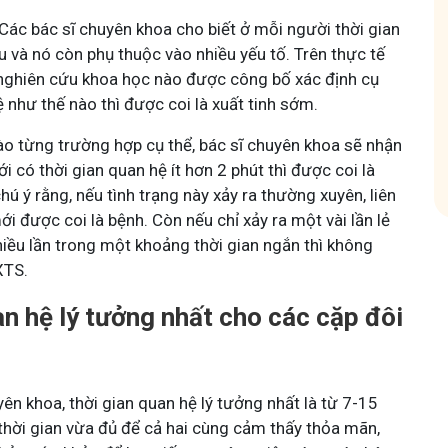
Các bác sĩ chuyên khoa cho biết ở mỗi người thời gian
u và nó còn phụ thuộc vào nhiều yếu tố. Trên thực tế
hóm
Tham gia nhóm
nghiên cứu khoa học nào được công bố xác định cụ
ệ như thế nào thì được coi là xuất tinh sớm.
o từng trường hợp cụ thể, bác sĩ chuyên khoa sẽ nhận
i có thời gian quan hệ ít hơn 2 phút thì được coi là
hú ý rằng, nếu tình trạng này xảy ra thường xuyên, liên
mới được coi là bệnh. Còn nếu chỉ xảy ra một vài lần lẻ
nhiều lần trong một khoảng thời gian ngắn thì không
XTS.
an hệ lý tưởng nhất cho các cặp đôi
ên khoa, thời gian quan hệ lý tưởng nhất là từ 7-15
 thời gian vừa đủ để cả hai cùng cảm thấy thỏa mãn,