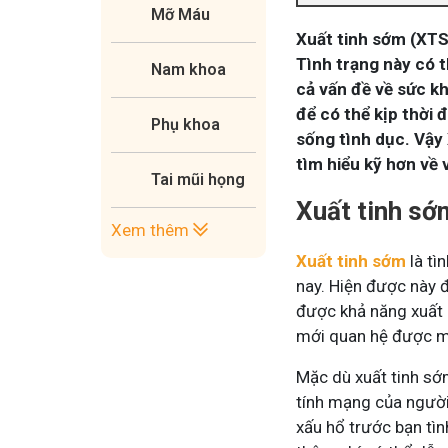
Mỡ Máu
Xuất tinh sớm (XTS)
Tình trạng này có 
Nam khoa
cả vấn đề về sức kh
để có thể kịp thời 
Phụ khoa
sống tình dục. Vậy 
tìm hiểu kỹ hơn về
Tai mũi họng
Xuất tinh sớ
Xem thêm
Xuất tinh sớm
là tì
nay. Hiện được này 
được khả năng xuất 
mới quan hệ được mộ
Mặc dù xuất tinh sớ
tính mạng của người 
xấu hổ trước bạn tì