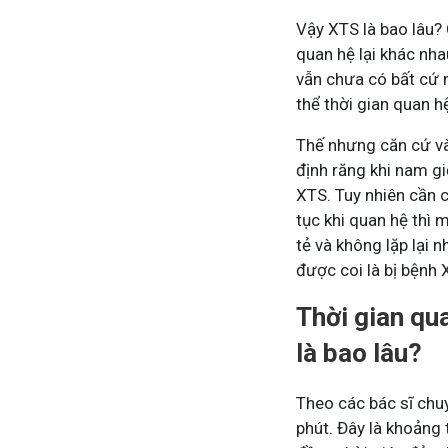
Vậy XTS là bao lâu? 
quan hệ lại khác nha
Tham gia n
vẫn chưa có bất cứ 
thể thời gian quan h
Thế nhưng căn cứ và
định răng khi nam giớ
XTS. Tuy nhiên cần c
tục khi quan hệ thì 
tẻ và không lặp lại 
được coi là bị bệnh 
Thời gian qu
là bao lâu?
Theo các bác sĩ chuy
phút. Đây là khoảng