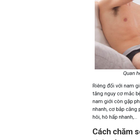
Quan hệ
Riêng đối với nam g
tăng nguy cơ mắc bệ
nam giới còn gặp phả
nhanh, cơ bắp căng 
hôi, hô hấp nhanh,…
Cách chăm só