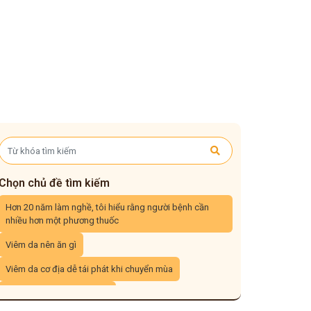
Chọn chủ đề tìm kiếm
Hơn 20 năm làm nghề, tôi hiểu rằng người bệnh cần
nhiều hơn một phương thuốc
Viêm da nên ăn gì
Viêm da cơ địa dễ tái phát khi chuyển mùa
Viêm da cơ địa tái đi tái lại