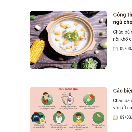
Công th
ngủ cho
Chào bà c
nỗi khổ c
09/03
Các biệ
Chào bà c
với rất n
09/03