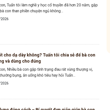
on, Tuấn tôi làm nghề y học cổ truyền đã hơn 20 năm, gặp
u bà con than phiền chuyện ngủ không…
hóm
Tham gia nhóm
/2026
ốt cho dạ dày không? Tuấn tôi chia sẻ để bà con
ng và dùng cho đúng
on, Nhiều bà con gặp tình trạng đau rát vùng thượng vị,
 chướng bụng, ăn uống khó tiêu hay hỏi Tuấn…
/2026
lưng đúng cách – Bí quyết đơn giản giúp bà con