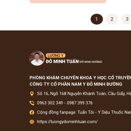
1
2
3
PHÒNG KHÁM CHUYÊN KHOA Y HỌC CỔ TRUYỀ
CÔNG TY CỔ PHẦN NAM Y ĐỖ MINH ĐƯỜNG
Số 16, Ngõ 168 Nguyễn Khánh Toàn, Cầu Giấy, H
0963 302 349
-
0987 399 376
Cộng đồng fanpage: Tuấn Tôi - Y Diệu Thuốc N
https://luongydominhtuan.com/