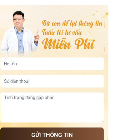
5 bài thuốc Đông y chữa viêm xoang mãn tính
3 cách xông mũi trị viêm xoang tại nhà
7 cây thuốc nam chữa viêm xoang hiệu quả nhất
trẻ bị viêm họng nhưng không ho
viêm da dị ứng ở tay
viêm họng uống nước đá
5 động tác dưỡng sinh tốt cho lưng gối
Tía tô giúp ngủ ngon
Đậu xanh giúp ngủ ngon theo cách dân gian, lành tính,
dễ làm tại nhà
Tư thế dưỡng thận và cách ngủ
Chuối tốt cho dạ dày
Giữ ấm lưng để dễ ngủ
Thảo dược giúp cải thiện mất ngủ
Công thức nấu cháo hạt sen long nhãn giúp an thần
GỬI THÔNG TIN