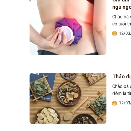
ngủ ng
Chào bà c
có tuổi 
12/03
Thảo dư
Chào bà c
đêm là tì
12/03