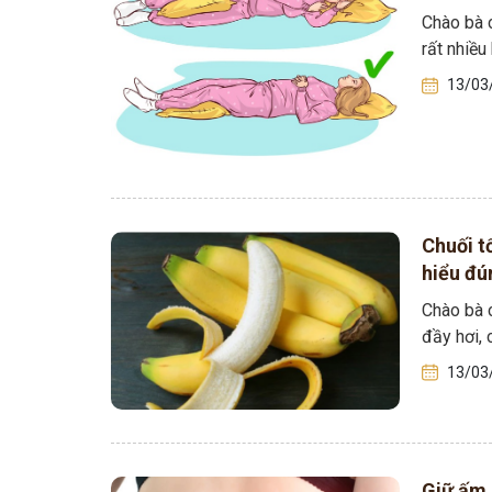
Chào bà c
rất nhiề
Tham gia n
13/03
Chuối t
hiểu đú
Chào bà c
đầy hơi,
13/03
Giữ ấm 