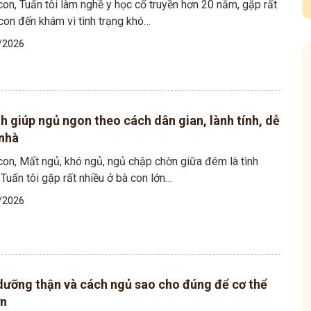
on, Tuấn tôi làm nghề y học cổ truyền hơn 20 năm, gặp rất
con đến khám vì tình trạng khó…
/2026
h giúp ngủ ngon theo cách dân gian, lành tính, dễ
 nhà
 Mẩn Ngứa
Tuấn tôi - Y diệu thuốc nam
con, Mất ngủ, khó ngủ, ngủ chập chờn giữa đêm là tình
95,5k
thành viên
Tuấn tôi gặp rất nhiều ở bà con lớn…
nh hưởng sinh hoạt.
Góc nhỏ tôi chia sẻ với bà con về chuyện thuốc Nam, về
a, làm dịu da và
tất tần tật kiến thức sức khỏe và cách chăm sóc bản
/2026
thân theo YHCT.
dưỡng thận và cách ngủ sao cho đúng để cơ thể
ơn