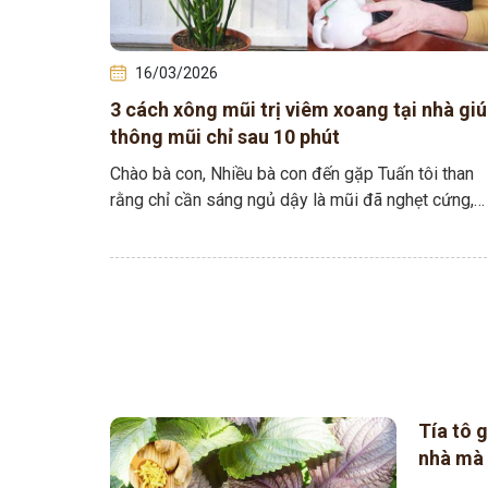
16/03/2026
3 cách xông mũi trị viêm xoang tại nhà gi
thông mũi chỉ sau 10 phút
Chào bà con, Nhiều bà con đến gặp Tuấn tôi than
rằng chỉ cần sáng ngủ dậy là mũi đã nghẹt cứng,
đầu nặng, đôi…
Tía tô 
nhà mà 