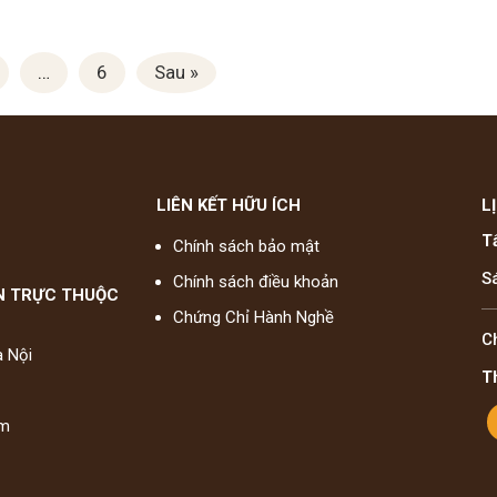
…
6
Sau »
LIÊN KẾT HỮU ÍCH
L
T
Chính sách bảo mật
S
Chính sách điều khoản
N TRỰC THUỘC
Chứng Chỉ Hành Nghề
C
à Nội
T
am