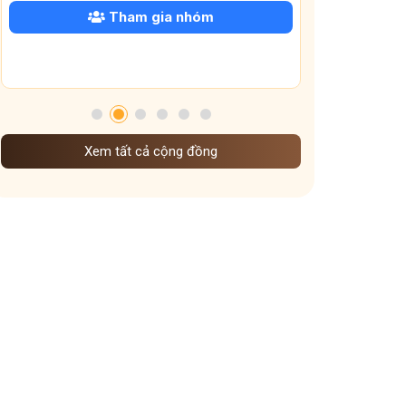
Phân biệt các bệnh dạ dày thường gặp
Tham gia nhóm
Biến chứng trào ngược dạ dày
Mất ngủ sau tết
lì xì năm mới
thư chúc tết năm 2026
Mề đay Đỗ Minh
bị đau dạ dày âm ỉ cả ngày
Đau mỏi cổ bên trái
lịch nghỉ tết 2026
Xem tất cả cộng đồng
chế độ ăn uống sinh hoạt dưỡng sinh khi vào đông
Dưỡng sinh Gan theo nguyên tắc đông y
mẹo giữ ấm xoang họng
dưỡng sinh theo mùa
Dưỡng sinh đem đến những lợi ích gì
cấp độ viêm xoang
Ảnh hưởng của thời tiết lạnh đến viêm xoang
Vì sao ngày Tết dễ mất ngủ hơn ngày thường
Vai trò các tạng phủ đối với bệnh mề đay