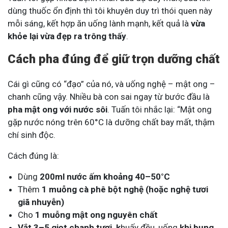
dùng thuốc ổn định thì tôi khuyên duy trì thói quen này
mỗi sáng, kết hợp ăn uống lành mạnh, kết quả là
vừa
khỏe lại vừa đẹp ra trông thấy
.
Cách pha đúng để
giữ trọn dưỡng chất
Cái gì cũng có “đạo” của nó, và uống nghệ – mật ong –
chanh cũng vậy. Nhiều bà con sai ngay từ bước đầu là
pha mật ong với nước sôi
. Tuấn tôi nhắc lại: “Mật ong
gặp nước nóng trên 60°C là dưỡng chất bay mất, thậm
chí sinh độc.
Cách đúng là:
Dùng
200ml nước ấm khoảng 40–50°C
Thêm
1 muỗng cà phê bột nghệ (hoặc nghệ tươi
giã nhuyễn)
Cho
1 muỗng mật ong nguyên chất
Vắt 3–5 giọt chanh tươi, k
huấy đều, uống
khi bụng