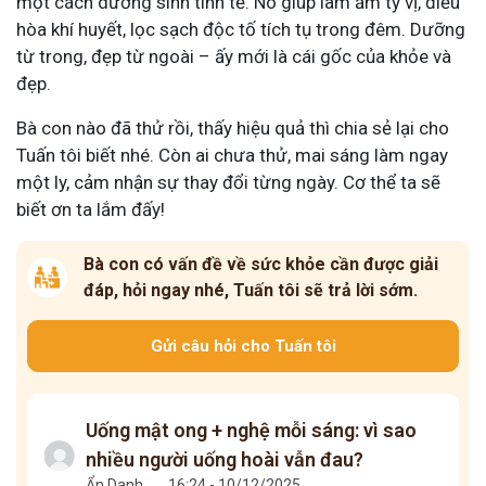
một cách dưỡng sinh tinh tế. Nó giúp làm ấm tỳ vị, điều
hòa khí huyết, lọc sạch độc tố tích tụ trong đêm. Dưỡng
từ trong, đẹp từ ngoài – ấy mới là cái gốc của khỏe và
đẹp.
Bà con nào đã thử rồi, thấy hiệu quả thì chia sẻ lại cho
Tuấn tôi biết nhé. Còn ai chưa thử, mai sáng làm ngay
một ly, cảm nhận sự thay đổi từng ngày. Cơ thể ta sẽ
biết ơn ta lắm đấy!
Bà con có vấn đề về sức khỏe cần được giải
đáp, hỏi ngay nhé, Tuấn tôi sẽ trả lời sớm.
Gửi câu hỏi cho Tuấn tôi
Uống mật ong + nghệ mỗi sáng: vì sao
nhiều người uống hoài vẫn đau?
Ẩn Danh
.
16:24 - 10/12/2025