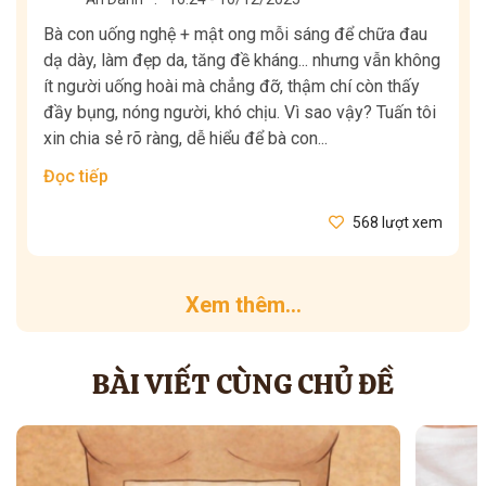
Bà con uống nghệ + mật ong mỗi sáng để chữa đau
dạ dày, làm đẹp da, tăng đề kháng... nhưng vẫn không
ít người uống hoài mà chẳng đỡ, thậm chí còn thấy
đầy bụng, nóng người, khó chịu. Vì sao vậy? Tuấn tôi
xin chia sẻ rõ ràng, dễ hiểu để bà con...
Đọc tiếp
568 lượt xem
Xem thêm...
BÀI VIẾT CÙNG CHỦ ĐỀ