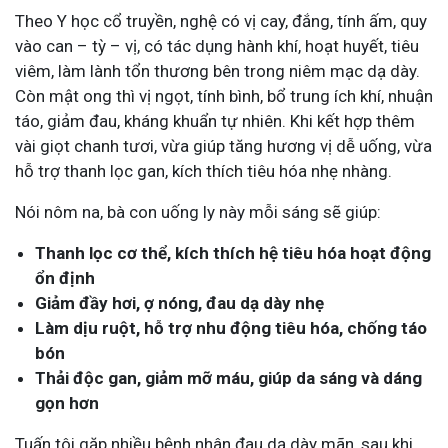
Theo Y học cổ truyền, nghệ có vị cay, đắng, tính ấm, quy
vào can – tỳ – vị, có tác dụng hành khí, hoạt huyết, tiêu
viêm, làm lành tổn thương bên trong niêm mạc dạ dày.
Còn mật ong thì vị ngọt, tính bình, bổ trung ích khí, nhuận
táo, giảm đau, kháng khuẩn tự nhiên. Khi kết hợp thêm
vài giọt chanh tươi, vừa giúp tăng hương vị dễ uống, vừa
hỗ trợ thanh lọc gan, kích thích tiêu hóa nhẹ nhàng.
Nói nôm na, bà con uống ly này mỗi sáng sẽ giúp:
Thanh lọc cơ thể, kích thích hệ tiêu hóa hoạt động
ổn định
Giảm đầy hơi, ợ nóng, đau dạ dày nhẹ
Làm dịu ruột, hỗ trợ nhu động tiêu hóa, chống táo
bón
Thải độc gan, giảm mỡ máu, giúp da sáng và dáng
gọn hơn
Tuấn tôi gặp nhiều bệnh nhân đau dạ dày mãn, sau khi