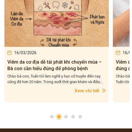
16/03/2026
16/0
Viêm da cơ địa dễ tái phát khi chuyển mùa –
Viêm da 
Bà con cần hiểu đúng để phòng bệnh
đúng để
Chào bà con, Tuấn tôi làm nghề y học cổ truyền đến nay
Chào bà co
cũng đã hơn 20 năm. Trong suốt thời gian khám và điều...
Tuấn tôi g
Xem chi tiết