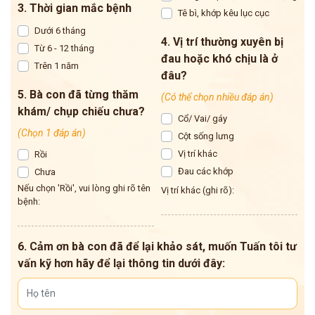
3. Thời gian mắc bệnh
Tê bì, khớp kêu lục cục
Dưới 6 tháng
4. Vị trí thường xuyên bị
Từ 6 - 12 tháng
đau hoặc khó chịu là ở
Trên 1 năm
đâu?
5. Bà con đã từng thăm
(Có thể chọn nhiều đáp án)
khám/ chụp chiếu chưa?
Cổ/ Vai/ gáy
(Chọn 1 đáp án)
Cột sống lưng
Vị trí khác
Rồi
Đau các khớp
Chưa
Nếu chọn 'Rồi', vui lòng ghi rõ tên
Vị trí khác (ghi rõ):
bệnh:
6. Cảm ơn bà con đã để lại khảo sát, muốn Tuấn tôi tư
vấn kỹ hơn hãy để lại thông tin dưới đây: