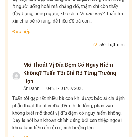
ít người uống hoài mà chẳng đỡ, thậm chí còn thấy
đầy bụng, nóng người, khó chịu. Vì sao vậy? Tuấn tôi
xin chia sẻ rõ ràng, dễ hiểu để bà con...
Đọc tiếp
569 lượt xem
Mổ Thoát Vị Đĩa Đệm Có Nguy Hiểm
Không? Tuấn Tôi Chỉ Rõ Từng Trường
Hợp
Ẩn Danh
.
04:21 - 01/07/2025
Tuấn tôi gặp rất nhiều bà con khi được bác sĩ chỉ định
phẫu thuật thoát vị đĩa đệm thì lo lắng, phân vân
không biết mổ thoát vị đĩa đệm có nguy hiểm không.
Đây là nỗi băn khoăn chính đáng bởi can thiệp ngoại
khoa luôn tiềm ẩn rủi ro, ảnh hưởng lớn...