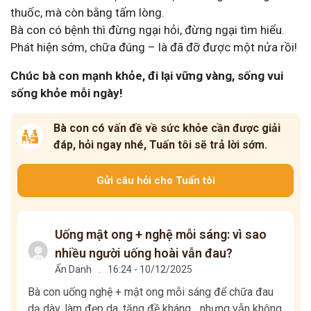
thuốc, mà còn bằng tấm lòng.
Bà con có bệnh thì đừng ngại hỏi, đừng ngại tìm hiểu.
Phát hiện sớm, chữa đúng – là đã đỡ được một nửa rồi!
Chúc bà con mạnh khỏe, đi lại vững vàng, sống vui
sống khỏe mỗi ngày!
Bà con có vấn đề về sức khỏe cần được giải
đáp, hỏi ngay nhé, Tuấn tôi sẽ trả lời sớm.
Gửi câu hỏi cho Tuấn tôi
Uống mật ong + nghệ mỗi sáng: vì sao
nhiều người uống hoài vẫn đau?
Ẩn Danh
.
16:24 - 10/12/2025
Bà con uống nghệ + mật ong mỗi sáng để chữa đau
dạ dày, làm đẹp da, tăng đề kháng... nhưng vẫn không