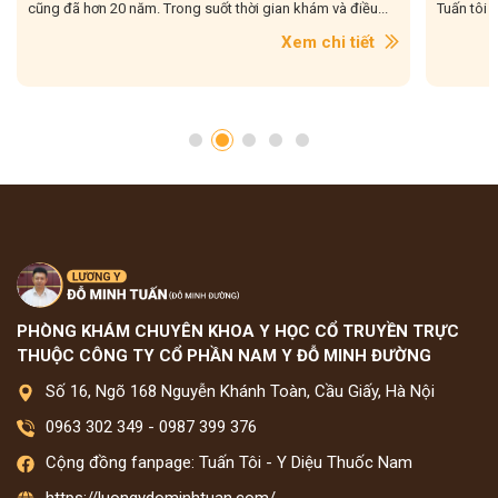
Tuấn tôi gặp rất nhiều trong quá trình hơn 20...
tôi gặp r
con....
Xem chi tiết
PHÒNG KHÁM CHUYÊN KHOA Y HỌC CỔ TRUYỀN TRỰC
THUỘC CÔNG TY CỔ PHẦN NAM Y ĐỖ MINH ĐƯỜNG
Số 16, Ngõ 168 Nguyễn Khánh Toàn, Cầu Giấy, Hà Nội
0963 302 349
-
0987 399 376
Cộng đồng fanpage: Tuấn Tôi - Y Diệu Thuốc Nam