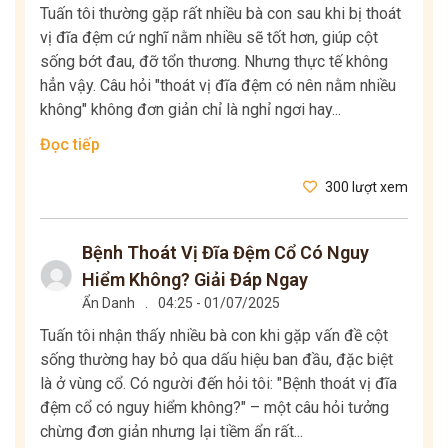
Tuấn tôi thường gặp rất nhiều bà con sau khi bị thoát
vị đĩa đệm cứ nghĩ nằm nhiều sẽ tốt hơn, giúp cột
sống bớt đau, đỡ tổn thương. Nhưng thực tế không
hẳn vậy. Câu hỏi "thoát vị đĩa đệm có nên nằm nhiều
không" không đơn giản chỉ là nghỉ ngơi hay...
Đọc tiếp
300 lượt xem
Bệnh Thoát Vị Đĩa Đệm Cổ Có Nguy
Hiểm Không? Giải Đáp Ngay
Ẩn Danh
.
04:25 - 01/07/2025
Tuấn tôi nhận thấy nhiều bà con khi gặp vấn đề cột
sống thường hay bỏ qua dấu hiệu ban đầu, đặc biệt
là ở vùng cổ. Có người đến hỏi tôi: "Bệnh thoát vị đĩa
đệm cổ có nguy hiểm không?" – một câu hỏi tưởng
chừng đơn giản nhưng lại tiềm ẩn rất...