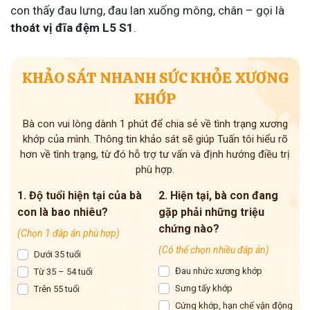
con thấy đau lưng, đau lan xuống mông, chân – gọi là
thoát vị đĩa đệm L5 S1
.
KHẢO SÁT NHANH SỨC KHỎE XƯƠNG
KHỚP
Bà con vui lòng dành 1 phút để chia sẻ về tình trạng xương
khớp của mình. Thông tin khảo sát sẽ giúp Tuấn tôi hiểu rõ
hơn về tình trạng, từ đó hỗ trợ tư vấn và định hướng điều trị
phù hợp.
1. Độ tuổi hiện tại của bà
2. Hiện tại, bà con đang
con là bao nhiêu?
gặp phải những triệu
chứng nào?
(Chọn 1 đáp án phù hợp)
(Có thể chọn nhiều đáp án)
Dưới 35 tuổi
Đau nhức xương khớp
Từ 35 – 54 tuổi
Sưng tấy khớp
Trên 55 tuổi
Cứng khớp, hạn chế vận động