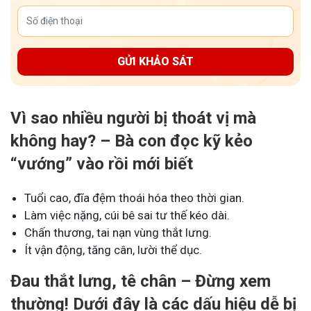
GỬI KHẢO SÁT
Vì sao nhiều người bị thoát vị mà
không hay? – Bà con đọc kỹ kẻo
“vướng” vào rồi mới biết
Tuổi cao, đĩa đệm thoái hóa theo thời gian.
Làm việc nặng, cúi bê sai tư thế kéo dài.
Chấn thương, tai nạn vùng thắt lưng.
Ít vận động, tăng cân, lười thể dục.
Đau thắt lưng, tê chân – Đừng xem
thường! Dưới đây là các dấu hiệu dễ bị