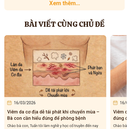
Xem thêm...
BÀI VIẾT CÙNG CHỦ ĐỀ
16/03/2026
16/0
Viêm da cơ địa tái đi tái lại – Bà con hiểu
5 bài t
đúng để điều trị cho dứt điểm
– Tuấn 
Chào bà con, Viêm da cơ địa tái đi tái lại là tình trạng mà
Chào bà c