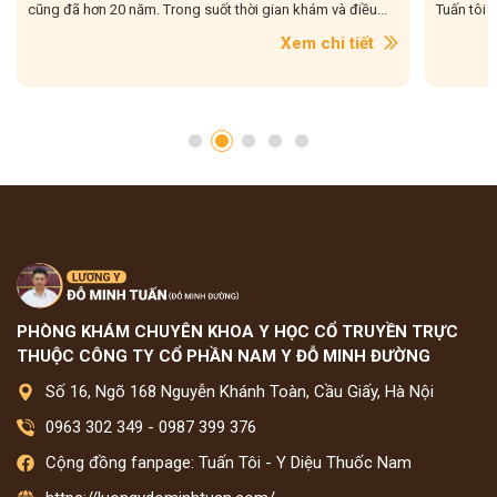
Tuấn tôi gặp rất nhiều trong quá trình hơn 20...
tôi gặp r
con....
Xem chi tiết
PHÒNG KHÁM CHUYÊN KHOA Y HỌC CỔ TRUYỀN TRỰC
THUỘC CÔNG TY CỔ PHẦN NAM Y ĐỖ MINH ĐƯỜNG
Số 16, Ngõ 168 Nguyễn Khánh Toàn, Cầu Giấy, Hà Nội
0963 302 349
-
0987 399 376
Cộng đồng fanpage: Tuấn Tôi - Y Diệu Thuốc Nam