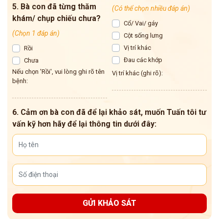
5. Bà con đã từng thăm
(Có thể chọn nhiều đáp án)
khám/ chụp chiếu chưa?
Cổ/ Vai/ gáy
(Chọn 1 đáp án)
Cột sống lưng
Vị trí khác
Rồi
Đau các khớp
Chưa
Nếu chọn 'Rồi', vui lòng ghi rõ tên
Vị trí khác (ghi rõ):
bệnh:
6. Cảm ơn bà con đã để lại khảo sát, muốn Tuấn tôi tư
vấn kỹ hơn hãy để lại thông tin dưới đây:
GỬI KHẢO SÁT