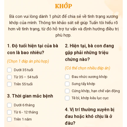
KHỚP
Bà con vui lòng dành 1 phút để chia sẻ về tình trạng xương
khớp của mình. Thông tin khảo sát sẽ giúp Tuấn tôi hiểu rõ
hơn về tình trạng, từ đó hỗ trợ tư vấn và định hướng điều trị
phù hợp.
1. Độ tuổi hiện tại của bà
2. Hiện tại, bà con đang
con là bao nhiêu?
gặp phải những triệu
chứng nào?
(Chọn 1 đáp án phù hợp)
(Có thể chọn nhiều đáp án)
Dưới 35 tuổi
Đau nhức xương khớp
Từ 35 – 54 tuổi
Sưng tấy khớp
Trên 55 tuổi
Cứng khớp, hạn chế vận động
3. Thời gian mắc bệnh
Tê bì, khớp kêu lục cục
Dưới 6 tháng
4. Vị trí thường xuyên bị
Từ 6 - 12 tháng
đau hoặc khó chịu là ở
Trên 1 năm
đâu?