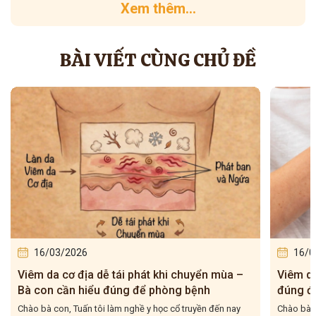
Xem thêm...
BÀI VIẾT CÙNG CHỦ ĐỀ
16/03/2026
16/0
Viêm da cơ địa tái đi tái lại – Bà con hiểu
5 bài t
đúng để điều trị cho dứt điểm
– Tuấn 
Chào bà con, Viêm da cơ địa tái đi tái lại là tình trạng mà
Chào bà c