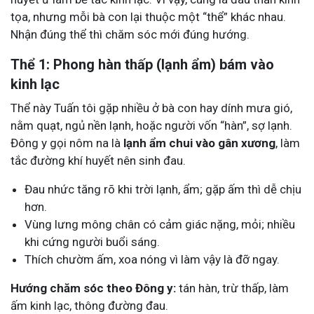
tọa, nhưng mỗi bà con lại thuộc một “thể” khác nhau.
Nhận đúng thể thì chăm sóc mới đúng hướng.
Thể 1: Phong hàn thấp (lạnh ẩm) bám vào
kinh lạc
Thể này Tuấn tôi gặp nhiều ở bà con hay dính mưa gió,
nằm quạt, ngủ nền lạnh, hoặc người vốn “hàn”, sợ lạnh.
Đông y gọi nôm na là
lạnh ẩm chui vào gân xương
, làm
tắc đường khí huyết nên sinh đau.
Đau nhức tăng rõ khi trời lạnh, ẩm; gặp ấm thì dễ chịu
hơn.
Vùng lưng mông chân có cảm giác nặng, mỏi; nhiều
khi cứng người buổi sáng.
Thích chườm ấm, xoa nóng vì làm vậy là đỡ ngay.
Hướng chăm sóc theo Đông y:
tán hàn, trừ thấp, làm
ấm kinh lạc, thông đường đau.