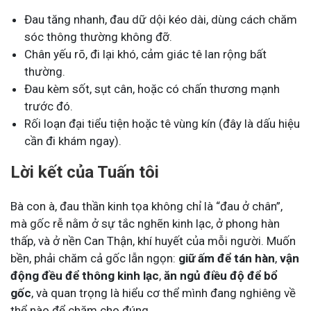
Đau tăng nhanh, đau dữ dội kéo dài, dùng cách chăm
sóc thông thường không đỡ.
Chân yếu rõ, đi lại khó, cảm giác tê lan rộng bất
thường.
Đau kèm sốt, sụt cân, hoặc có chấn thương mạnh
trước đó.
Rối loạn đại tiểu tiện hoặc tê vùng kín (đây là dấu hiệu
cần đi khám ngay).
Lời kết của Tuấn tôi
Bà con à, đau thần kinh tọa không chỉ là “đau ở chân”,
mà gốc rễ nằm ở sự tắc nghẽn kinh lạc, ở phong hàn
thấp, và ở nền Can Thận, khí huyết của mỗi người. Muốn
bền, phải chăm cả gốc lẫn ngọn:
giữ ấm để tán hàn
,
vận
động đều để thông kinh lạc
,
ăn ngủ điều độ để bổ
gốc
, và quan trọng là hiểu cơ thể mình đang nghiêng về
thể nào để chăm cho đúng.