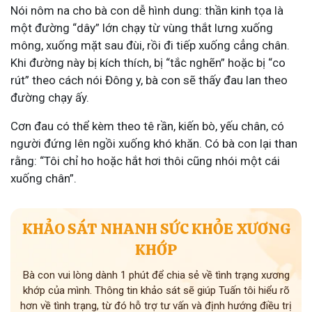
Nói nôm na cho bà con dễ hình dung: thần kinh tọa là
một đường “dây” lớn chạy từ vùng thắt lưng xuống
mông, xuống mặt sau đùi, rồi đi tiếp xuống cẳng chân.
Khi đường này bị kích thích, bị “tắc nghẽn” hoặc bị “co
rút” theo cách nói Đông y, bà con sẽ thấy đau lan theo
đường chạy ấy.
Cơn đau có thể kèm theo tê rần, kiến bò, yếu chân, có
người đứng lên ngồi xuống khó khăn. Có bà con lại than
rằng: “Tôi chỉ ho hoặc hắt hơi thôi cũng nhói một cái
xuống chân”.
KHẢO SÁT NHANH SỨC KHỎE XƯƠNG
KHỚP
Bà con vui lòng dành 1 phút để chia sẻ về tình trạng xương
khớp của mình. Thông tin khảo sát sẽ giúp Tuấn tôi hiểu rõ
hơn về tình trạng, từ đó hỗ trợ tư vấn và định hướng điều trị