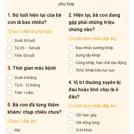
phù hợp.
1. Độ tuổi hiện tại của bà
2. Hiện tại, bà con đang
con là bao nhiêu?
gặp phải những triệu
chứng nào?
(Chọn 1 đáp án phù hợp)
(Có thể chọn nhiều đáp án)
Dưới 35 tuổi
Đau nhức xương khớp
Từ 35 – 54 tuổi
Sưng tấy khớp
Trên 55 tuổi
Cứng khớp, hạn chế vận động
3. Thời gian mắc bệnh
Tê bì, khớp kêu lục cục
Dưới 6 tháng
4. Vị trí thường xuyên bị
Từ 6 - 12 tháng
đau hoặc khó chịu là ở
Trên 1 năm
đâu?
5. Bà con đã từng thăm
(Có thể chọn nhiều đáp án)
khám/ chụp chiếu chưa?
Cổ/ Vai/ gáy
(Chọn 1 đáp án)
Cột sống lưng
Vị trí khác
Rồi