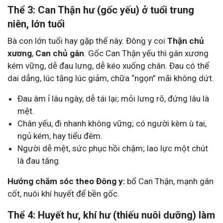
Thể 3: Can Thận hư (gốc yếu) ở tuổi trung
niên, lớn tuổi
Bà con lớn tuổi hay gặp thể này. Đông y coi
Thận chủ
xương
,
Can chủ gân
. Gốc Can Thận yếu thì gân xương
kém vững, dễ đau lưng, dễ kéo xuống chân. Đau có thể
dai dẳng, lúc tăng lúc giảm, chữa “ngọn” mãi không dứt.
Đau âm ỉ lâu ngày, dễ tái lại; mỏi lưng rõ, đứng lâu là
mệt.
Chân yếu, đi nhanh không vững; có người kèm ù tai,
ngủ kém, hay tiểu đêm.
Người dễ mệt, sức phục hồi chậm; lao lực một chút
là đau tăng.
Hướng chăm sóc theo Đông y:
bổ Can Thận, mạnh gân
cốt, nuôi khí huyết để bền gốc.
Thể 4: Huyết hư, khí hư (thiếu nuôi dưỡng) làm