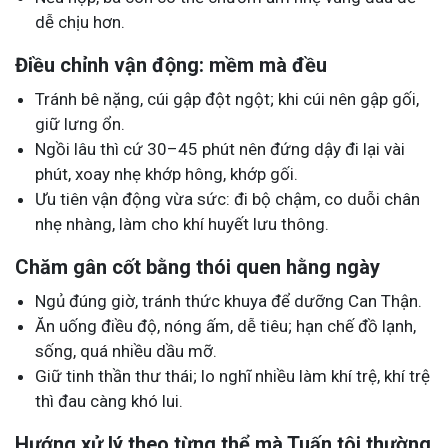
dễ chịu hơn.
Điều chỉnh vận động: mềm mà đều
Tránh bê nặng, cúi gập đột ngột; khi cúi nên gập gối,
giữ lưng ổn.
Ngồi lâu thì cứ 30–45 phút nên đứng dậy đi lại vài
phút, xoay nhẹ khớp hông, khớp gối.
Ưu tiên vận động vừa sức: đi bộ chậm, co duỗi chân
nhẹ nhàng, làm cho khí huyết lưu thông.
Chăm gân cốt bằng thói quen hằng ngày
Ngủ đúng giờ, tránh thức khuya để dưỡng Can Thận.
Ăn uống điều độ, nóng ấm, dễ tiêu; hạn chế đồ lạnh,
sống, quá nhiều dầu mỡ.
Giữ tinh thần thư thái; lo nghĩ nhiều làm khí trệ, khí trệ
thì đau càng khó lui.
Hướng xử lý theo từng thể mà Tuấn tôi thường