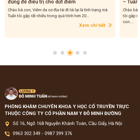
đúng để điều trị cho dứt điểm
– Tuấn 
Chào bà con, Viêm da cơ địa tái đi tái lại là tình trạng mà
Chào bà c
Tuấn tôi gặp rất nhiều trong quá trình hơn 20...
tôi gặp r
con....
Xem chi tiết
PHÒNG KHÁM CHUYÊN KHOA Y HỌC CỔ TRUYỀN TRỰC
THUỘC CÔNG TY CỔ PHẦN NAM Y ĐỖ MINH ĐƯỜNG
Số 16, Ngõ 168 Nguyễn Khánh Toàn, Cầu Giấy, Hà Nội
0963 302 349
-
0987 399 376