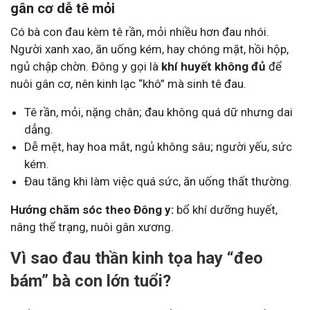
gân cơ dễ tê mỏi
Có bà con đau kèm tê rần, mỏi nhiều hơn đau nhói.
Người xanh xao, ăn uống kém, hay chóng mặt, hồi hộp,
ngủ chập chờn. Đông y gọi là
khí huyết không đủ
để
nuôi gân cơ, nên kinh lạc “khô” mà sinh tê đau.
Tê rần, mỏi, nặng chân; đau không quá dữ nhưng dai
dẳng.
Dễ mệt, hay hoa mắt, ngủ không sâu; người yếu, sức
kém.
Đau tăng khi làm việc quá sức, ăn uống thất thường.
Hướng chăm sóc theo Đông y:
bổ khí dưỡng huyết,
nâng thể trạng, nuôi gân xương.
Vì sao đau thần kinh tọa hay “đeo
bám” bà con lớn tuổi?