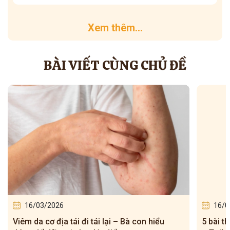
Xem thêm...
BÀI VIẾT CÙNG CHỦ ĐỀ
16/03/2026
16/0
Viêm da cơ địa tái đi tái lại – Bà con hiểu
5 bài t