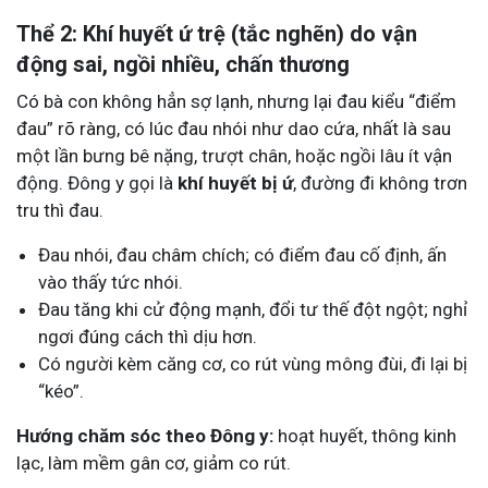
Thể 2: Khí huyết ứ trệ (tắc nghẽn) do vận
động sai, ngồi nhiều, chấn thương
Có bà con không hẳn sợ lạnh, nhưng lại đau kiểu “điểm
đau” rõ ràng, có lúc đau nhói như dao cứa, nhất là sau
một lần bưng bê nặng, trượt chân, hoặc ngồi lâu ít vận
động. Đông y gọi là
khí huyết bị ứ
, đường đi không trơn
tru thì đau.
Đau nhói, đau châm chích; có điểm đau cố định, ấn
vào thấy tức nhói.
Đau tăng khi cử động mạnh, đổi tư thế đột ngột; nghỉ
ngơi đúng cách thì dịu hơn.
Có người kèm căng cơ, co rút vùng mông đùi, đi lại bị
“kéo”.
Hướng chăm sóc theo Đông y:
hoạt huyết, thông kinh
lạc, làm mềm gân cơ, giảm co rút.