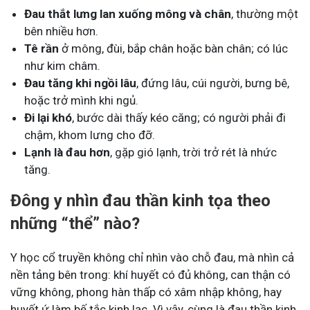
Đau thắt lưng lan xuống mông và chân
, thường một
bên nhiều hơn.
Tê rần
ở mông, đùi, bắp chân hoặc bàn chân; có lúc
như kim châm.
Đau tăng khi ngồi lâu
, đứng lâu, cúi người, bưng bê,
hoặc trở mình khi ngủ.
Đi lại khó
, bước dài thấy kéo căng; có người phải đi
chậm, khom lưng cho đỡ.
Lạnh là đau hơn
, gặp gió lạnh, trời trở rét là nhức
tăng.
Đông y nhìn đau thần kinh tọa theo
những “thể” nào?
Y học cổ truyền không chỉ nhìn vào chỗ đau, mà nhìn cả
nền tảng bên trong: khí huyết có đủ không, can thận có
vững không, phong hàn thấp có xâm nhập không, hay
huyết ứ làm bế tắc kinh lạc. Vì vậy, cùng là đau thần kinh