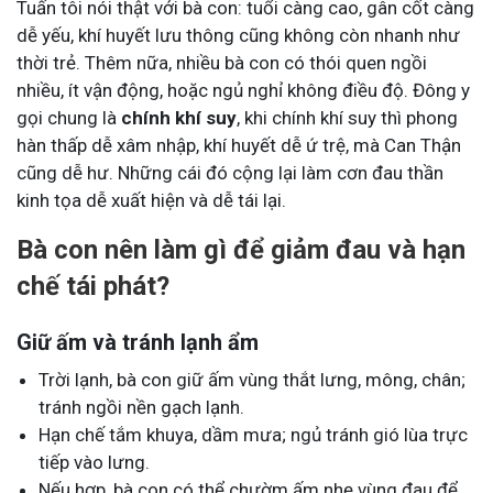
Tuấn tôi nói thật với bà con: tuổi càng cao, gân cốt càng
dễ yếu, khí huyết lưu thông cũng không còn nhanh như
thời trẻ. Thêm nữa, nhiều bà con có thói quen ngồi
nhiều, ít vận động, hoặc ngủ nghỉ không điều độ. Đông y
gọi chung là
chính khí suy
, khi chính khí suy thì phong
hàn thấp dễ xâm nhập, khí huyết dễ ứ trệ, mà Can Thận
cũng dễ hư. Những cái đó cộng lại làm cơn đau thần
kinh tọa dễ xuất hiện và dễ tái lại.
Bà con nên làm gì để giảm đau và hạn
chế tái phát?
Giữ ấm và tránh lạnh ẩm
Trời lạnh, bà con giữ ấm vùng thắt lưng, mông, chân;
tránh ngồi nền gạch lạnh.
Hạn chế tắm khuya, dầm mưa; ngủ tránh gió lùa trực
tiếp vào lưng.
Nếu hợp, bà con có thể chườm ấm nhẹ vùng đau để