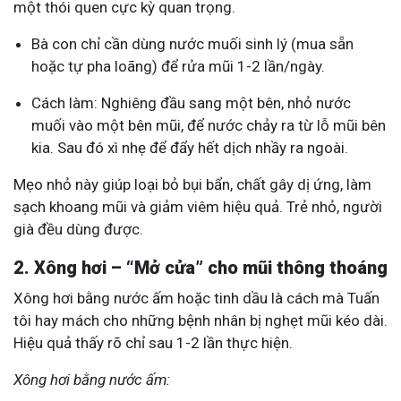
một thói quen cực kỳ quan trọng.
Bà con chỉ cần dùng nước muối sinh lý (mua sẵn
hoặc tự pha loãng) để rửa mũi 1-2 lần/ngày.
Cách làm: Nghiêng đầu sang một bên, nhỏ nước
muối vào một bên mũi, để nước chảy ra từ lỗ mũi bên
kia. Sau đó xì nhẹ để đẩy hết dịch nhầy ra ngoài.
Mẹo nhỏ này giúp loại bỏ bụi bẩn, chất gây dị ứng, làm
sạch khoang mũi và giảm viêm hiệu quả. Trẻ nhỏ, người
già đều dùng được.
2. Xông hơi – “Mở cửa” cho mũi thông thoáng
Xông hơi bằng nước ấm hoặc tinh dầu là cách mà Tuấn
tôi hay mách cho những bệnh nhân bị nghẹt mũi kéo dài.
Hiệu quả thấy rõ chỉ sau 1-2 lần thực hiện.
Xông hơi bằng nước ấm: