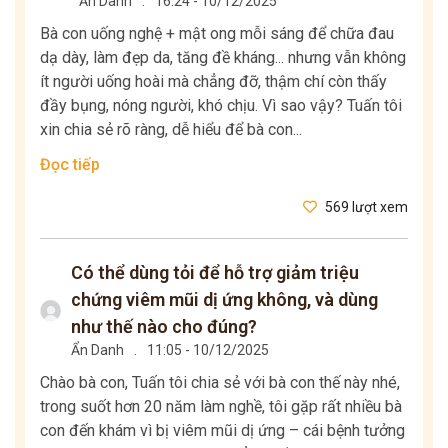
Ẩn Danh
.
16:24 - 10/12/2025
Bà con uống nghệ + mật ong mỗi sáng để chữa đau
dạ dày, làm đẹp da, tăng đề kháng... nhưng vẫn không
ít người uống hoài mà chẳng đỡ, thậm chí còn thấy
đầy bụng, nóng người, khó chịu. Vì sao vậy? Tuấn tôi
xin chia sẻ rõ ràng, dễ hiểu để bà con...
Đọc tiếp
569 lượt xem
Có thể dùng tỏi để hỗ trợ giảm triệu
chứng viêm mũi dị ứng không, và dùng
như thế nào cho đúng?
Ẩn Danh
.
11:05 - 10/12/2025
Chào bà con, Tuấn tôi chia sẻ với bà con thế này nhé,
trong suốt hơn 20 năm làm nghề, tôi gặp rất nhiều bà
con đến khám vì bị viêm mũi dị ứng – cái bệnh tưởng