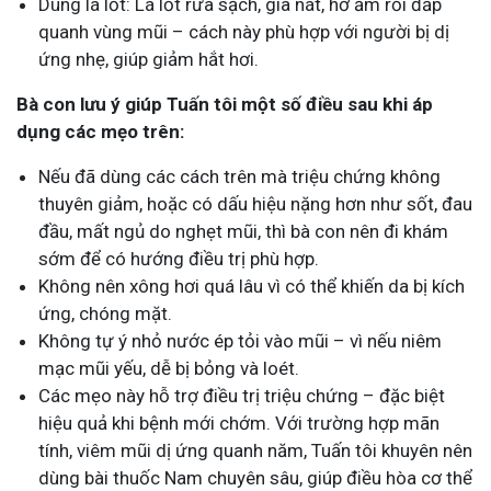
Dùng lá lốt: Lá lốt rửa sạch, giã nát, hơ ấm rồi đắp
quanh vùng mũi – cách này phù hợp với người bị dị
ứng nhẹ, giúp giảm hắt hơi.
Bà con lưu ý giúp Tuấn tôi một số điều sau khi áp
dụng các mẹo trên:
Nếu đã dùng các cách trên mà triệu chứng không
thuyên giảm, hoặc có dấu hiệu nặng hơn như sốt, đau
đầu, mất ngủ do nghẹt mũi, thì bà con nên đi khám
sớm để có hướng điều trị phù hợp.
Không nên xông hơi quá lâu vì có thể khiến da bị kích
ứng, chóng mặt.
Không tự ý nhỏ nước ép tỏi vào mũi – vì nếu niêm
mạc mũi yếu, dễ bị bỏng và loét.
Các mẹo này hỗ trợ điều trị triệu chứng – đặc biệt
hiệu quả khi bệnh mới chớm. Với trường hợp mãn
tính, viêm mũi dị ứng quanh năm, Tuấn tôi khuyên nên
dùng bài thuốc Nam chuyên sâu, giúp điều hòa cơ thể