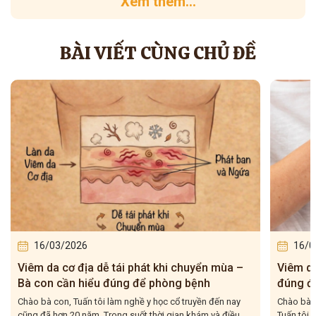
Xem thêm...
BÀI VIẾT CÙNG CHỦ ĐỀ
16/03/2026
ái phát khi chuyển mùa –
Viêm da cơ địa tái đi tái lại – B
ng để phòng bệnh
đúng để điều trị cho dứt điểm
 nghề y học cổ truyền đến nay
Chào bà con, Viêm da cơ địa tái đi tái lại
 suốt thời gian khám và điều...
Tuấn tôi gặp rất nhiều trong quá trình hơ