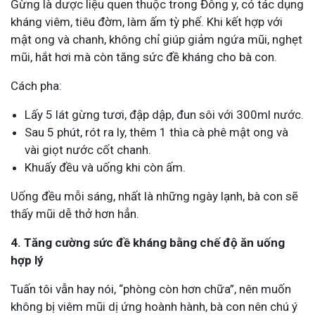
Gừng là dược liệu quen thuộc trong Đông y, có tác dụng
kháng viêm, tiêu đờm, làm ấm tỳ phế. Khi kết hợp với
mật ong và chanh, không chỉ giúp giảm ngứa mũi, nghẹt
mũi, hắt hơi mà còn tăng sức đề kháng cho bà con.
Cách pha:
Lấy 5 lát gừng tươi, đập dập, đun sôi với 300ml nước.
Sau 5 phút, rót ra ly, thêm 1 thìa cà phê mật ong và
vài giọt nước cốt chanh.
Khuấy đều và uống khi còn ấm.
Uống đều mỗi sáng, nhất là những ngày lạnh, bà con sẽ
thấy mũi dễ thở hơn hẳn.
4. Tăng cường sức đề kháng bằng chế độ ăn uống
hợp lý
Tuấn tôi vẫn hay nói, “phòng còn hơn chữa”, nên muốn
không bị viêm mũi dị ứng hoành hành, bà con nên chú ý