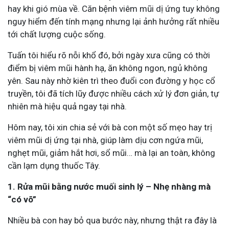
hay khi gió mùa về. Căn bệnh viêm mũi dị ứng tuy không
nguy hiểm đến tính mạng nhưng lại ảnh hưởng rất nhiều
tới chất lượng cuộc sống.
Tuấn tôi hiểu rõ nỗi khổ đó, bởi ngày xưa cũng có thời
điểm bị viêm mũi hành hạ, ăn không ngon, ngủ không
yên. Sau này nhờ kiên trì theo đuổi con đường y học cổ
truyền, tôi đã tích lũy được nhiều cách xử lý đơn giản, tự
nhiên mà hiệu quả ngay tại nhà.
Hôm nay, tôi xin chia sẻ với bà con một số mẹo hay trị
viêm mũi dị ứng tại nhà, giúp làm dịu cơn ngứa mũi,
nghẹt mũi, giảm hắt hơi, sổ mũi… mà lại an toàn, không
cần lạm dụng thuốc Tây.
1. Rửa mũi bằng nước muối sinh lý – Nhẹ nhàng mà
“có võ”
Nhiều bà con hay bỏ qua bước này, nhưng thật ra đây là