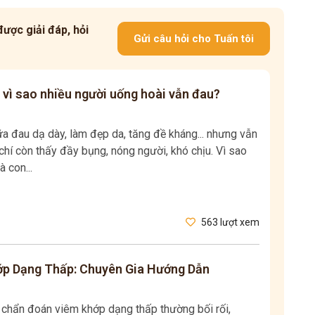
ược giải đáp, hỏi
Gửi câu hỏi cho Tuấn tôi
 vì sao nhiều người uống hoài vẫn đau?
 đau dạ dày, làm đẹp da, tăng đề kháng... nhưng vẫn
hí còn thấy đầy bụng, nóng người, khó chịu. Vì sao
à con...
563 lượt xem
p Dạng Thấp: Chuyên Gia Hướng Dẫn
c chẩn đoán viêm khớp dạng thấp thường bối rối,