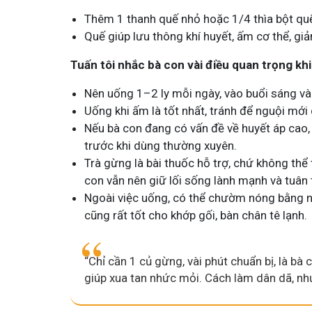
Tham gia n
Thêm 1 thanh quế nhỏ hoặc 1/4 thìa bột quế
Quế giúp lưu thông khí huyết, ấm cơ thể, gi
Tuấn tôi nhắc bà con vài điều quan trọng kh
Nên uống 1–2 ly mỗi ngày, vào buổi sáng và
Uống khi ấm là tốt nhất, tránh để nguội mới
Nếu bà con đang có vấn đề về huyết áp cao, 
trước khi dùng thường xuyên.
Trà gừng là bài thuốc hỗ trợ, chứ không th
con vẫn nên giữ lối sống lành mạnh và tuân 
Ngoài việc uống, có thể chườm nóng bằng 
cũng rất tốt cho khớp gối, bàn chân tê lạnh.
“Chỉ cần 1 củ gừng, vài phút chuẩn bị, là bà
giúp xua tan nhức mỏi. Cách làm dân dã, như