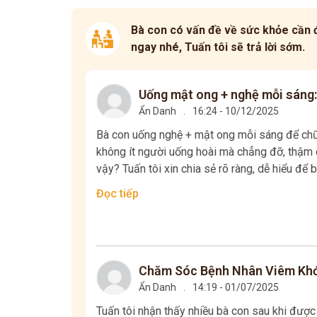
Bà con có vấn đề về sức khỏe cần đ
ngay nhé, Tuấn tôi sẽ trả lời sớm.
Uống mật ong + nghệ mỗi sáng:
Ẩn Danh
.
16:24 - 10/12/2025
Bà con uống nghệ + mật ong mỗi sáng để chữa
không ít người uống hoài mà chẳng đỡ, thậm c
vậy? Tuấn tôi xin chia sẻ rõ ràng, dễ hiểu để b
Đọc tiếp
Chăm Sóc Bệnh Nhân Viêm Khớ
Ẩn Danh
.
14:19 - 01/07/2025
Tuấn tôi nhận thấy nhiều bà con sau khi đượ