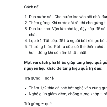
Cách nấu:
Đun nước sôi: Cho nước lọc vào nồi nhỏ, đun
Thêm gừng: Khi nước sôi rồi thì cho gừng tư
Đun lửa nhỏ: Vặn lửa nhỏ lại, đậy nắp, để sôi
chất.
Mề Đay Đỗ Minh - Đánh Bay
Lọc trà: Tắt bếp, để trà nguội bớt rồi lọc bỏ
Thưởng thức: Rót ra cốc, có thể thêm chút
4,2K
thành viên
hơn. Uống khi còn ấm là tốt nhất.
Mề đay, mẩn ngứa gây khó chịu và ả
Đây là nơi tôi chia sẻ cách giảm ngứ
ngừa tái phát
Một vài cách pha khác giúp tăng hiệu quả g
nguyên liệu khác để tăng hiệu quả trị đau:
Trà gừng – nghệ
Thêm 1/2 thìa cà phê bột nghệ vào cùng gừ
Nghệ giúp giảm viêm, chống sưng khớp – rất
Trà gừng – quế