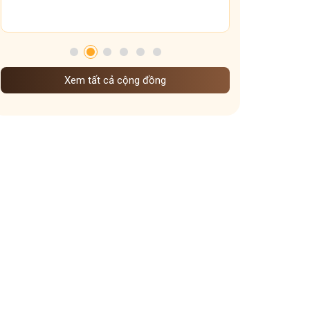
chế độ ăn uống sinh hoạt dưỡng sinh khi vào đông
Dưỡng sinh Gan theo nguyên tắc đông y
mẹo giữ ấm xoang họng
dưỡng sinh theo mùa
Xem tất cả cộng đồng
Dưỡng sinh đem đến những lợi ích gì
cấp độ viêm xoang
Ảnh hưởng của thời tiết lạnh đến viêm xoang
Vì sao ngày Tết dễ mất ngủ hơn ngày thường
Vai trò các tạng phủ đối với bệnh mề đay
các kiểu mất ngủ mà bạn nên biết
cách giữ ấm cơ thể vào mùa đông
Dạ dày sợ nhất cái gì
Ngày nào cũng uống nước gừng có tốt không
Trào ngược dạ dày uống nghệ mật ong khi nào