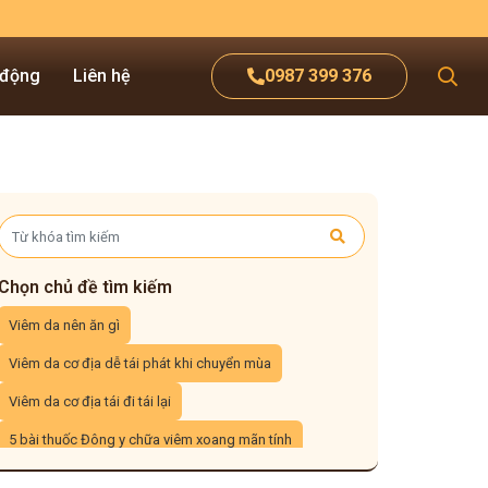
 động
Liên hệ
0987 399 376
Chọn chủ đề tìm kiếm
Viêm da nên ăn gì
Viêm da cơ địa dễ tái phát khi chuyển mùa
Viêm da cơ địa tái đi tái lại
5 bài thuốc Đông y chữa viêm xoang mãn tính
3 cách xông mũi trị viêm xoang tại nhà