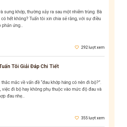
à sưng khớp, thường xảy ra sau một nhiễm trùng. Bà
có hết không? Tuấn tôi xin chia sẻ rằng, với sự điều
p phản ứng...
292 lượt xem
uấn Tôi Giải Đáp Chi Tiết
g thắc mắc về vấn đề “đau khớp háng có nên đi bộ?”.
y, việc đi bộ hay không phụ thuộc vào mức độ đau và
ợp đau nhẹ...
355 lượt xem