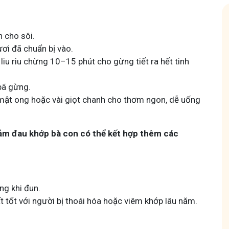
 cho sôi.
ơi đã chuẩn bị vào.
 liu riu chừng 10–15 phút cho gừng tiết ra hết tinh
 Mẩn Ngứa
Tuấn tôi - Y diệu thuốc nam
 bã gừng.
 mật ong hoặc vài giọt chanh cho thơm ngon, dễ uống
95,5k
thành viên
nh hưởng sinh hoạt.
Góc nhỏ tôi chia sẻ với bà con về chuyện thuốc Nam, về
a, làm dịu da và
tất tần tật kiến thức sức khỏe và cách chăm sóc bản
thân theo YHCT.
iảm đau khớp bà con có thể kết hợp thêm các
ng khi đun.
 tốt với người bị thoái hóa hoặc viêm khớp lâu năm.