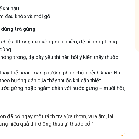
hóm
Tham gia nhóm
 khi nấu.
ảm đau khớp và mỏi gối.
i dùng trà gừng
 chiều. Không nên uống quá nhiều, dễ bị nóng trong.
 dùng.
nóng trong, dạ dày yếu thì nên hỏi ý kiến thầy thuốc
ể thay thế hoàn toàn phương pháp chữa bệnh khác. Bà
theo hướng dẫn của thầy thuốc khi cần thiết.
nước gừng hoặc ngâm chân với nước gừng + muối hột,
 con đã có ngay một tách trà vừa thơm, vừa ấm, lại
ng hiệu quả thì không thua gì thuốc bổ!”