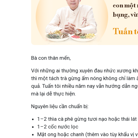
con một 
bụng, vừ
Tuấn tô
Bà con thân mến,
Với những ai thường xuyên đau nhức xương khớp
thì một tách trà gừng ấm nóng không chỉ làm 
quả. Tuấn tôi nhiều năm nay vẫn hướng dẫn ngư
mà lại dễ thực hiện.
Nguyên liệu cần chuẩn bị:
1–2 thìa cà phê gừng tươi nạo hoặc thái lá
1–2 cốc nước lọc
Mật ong hoặc chanh (thêm vào tùy khẩu vị 