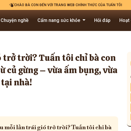
CHÀO BÀ CON ĐẾN VỚI TRANG WEB CHÍNH THỨC CỦA TUẤN TÔI
Chuyện nghề
Cẩm nang sức khỏe
Hỏi đáp
Hoạt
 trở trời? Tuấn tôi chỉ bà con
ừ củ gừng – vừa ấm bụng, vừa
 tại nhà!
 mỗi lần trái gió trở trời? Tuấn tôi chỉ bà