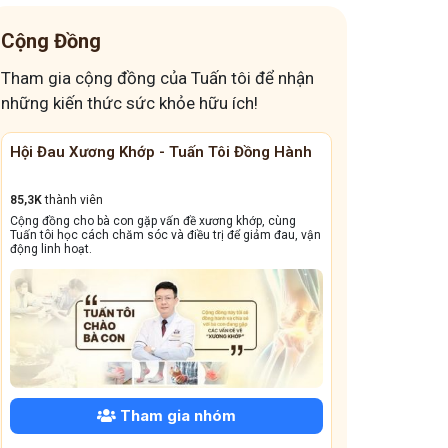
thay đổi cách ăn giảm trào ngược
Cộng Đồng
đau dạ dày mà tối nằm là khó chịu
Tham gia cộng đồng của Tuấn tôi để nhận
đau bụng mỗi khi căng thẳng
đau đầu nguyên phát
những kiến thức sức khỏe hữu ích!
cúi đầu xuống bị đau đầu
Các loại viêm da
Hội Đau Xương Khớp - Tuấn Tôi Đồng Hành
Cộng Đồng Chữ
Giải pháp kéo giãn cột sống đơn giản
5 cấp độ của trào ngược dạ dày
85,3K
thành viên
13,1k
thành viên
Cộng đồng cho bà con gặp vấn đề xương khớp, cùng
Cộng đồng này sẽ gi
Hàn thấp tích tụ đầu xuân
Ngủ muộn kéo dài
Tuấn tôi học cách chăm sóc và điều trị để giảm đau, vận
dẳng, viêm xoang tá
động linh hoạt.
trào ngược dạ dày gây mất ngủ
đau lưng mỏi gối
Cây thuốc nam chữa đau lưng mỏi gối
nổi mẩn dị ứng trong những ngày Tết
Các thói quen gây trào ngược dạ dày
Biến chứng trào ngược dạ dày
Mất ngủ sau tết
Tham gia nhóm
bị đau dạ dày âm ỉ cả ngày
Đau mỏi cổ bên trái