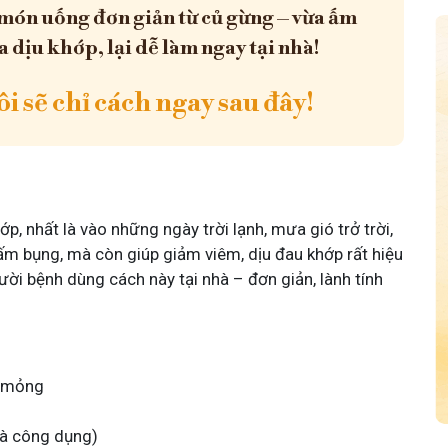
món uống đơn giản từ củ gừng – vừa ấm
a dịu khớp, lại dễ làm ngay tại nhà!
i sẽ chỉ cách ngay sau đây!
, nhất là vào những ngày trời lạnh, mưa gió trở trời,
ấm bụng, mà còn giúp giảm viêm, dịu đau khớp rất hiệu
ời bệnh dùng cách này tại nhà – đơn giản, lành tính
t mỏng
và công dụng)