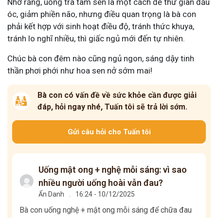
Nhớ rằng, uống trà tâm sen là một cách để thư giãn đầu
óc, giảm phiền não, nhưng điều quan trọng là bà con
phải kết hợp với sinh hoạt điều độ, tránh thức khuya,
tránh lo nghĩ nhiều, thì giấc ngủ mới đến tự nhiên.
Chúc bà con đêm nào cũng ngủ ngon, sáng dậy tinh
thần phơi phới như hoa sen nở sớm mai!
Bà con có vấn đề về sức khỏe cần được giải
đáp, hỏi ngay nhé, Tuấn tôi sẽ trả lời sớm.
Gửi câu hỏi cho Tuấn tôi
Uống mật ong + nghệ mỗi sáng: vì sao
nhiều người uống hoài vẫn đau?
Ẩn Danh
.
16:24 - 10/12/2025
Bà con uống nghệ + mật ong mỗi sáng để chữa đau