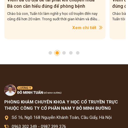
đúng để điều trị cho dứt điểm
– Tuấn 
Chào bà con, Viêm da cơ địa tái đi tái lại là tình trạng mà
Chào bà c
Tuấn tôi gặp rất nhiều trong quá trình hơn 20...
tôi gặp r
con....
Xem chi tiết
PHÒNG KHÁM CHUYÊN KHOA Y HỌC CỔ TRUYỀN TRỰC
THUỘC CÔNG TY CỔ PHẦN NAM Y ĐỖ MINH ĐƯỜNG
Số 16, Ngõ 168 Nguyễn Khánh Toàn, Cầu Giấy, Hà Nội
0963 302 349
-
0987 399 376