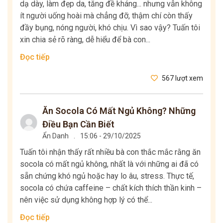
dạ dày, làm đẹp da, tăng đề kháng... nhưng vẫn không
ít người uống hoài mà chẳng đỡ, thậm chí còn thấy
đầy bụng, nóng người, khó chịu. Vì sao vậy? Tuấn tôi
xin chia sẻ rõ ràng, dễ hiểu để bà con...
Đọc tiếp
567 lượt xem
Ăn Socola Có Mất Ngủ Không? Những
Điều Bạn Cần Biết
Ẩn Danh
.
15:06 - 29/10/2025
Tuấn tôi nhận thấy rất nhiều bà con thắc mắc rằng ăn
socola có mất ngủ không, nhất là với những ai đã có
sẵn chứng khó ngủ hoặc hay lo âu, stress. Thực tế,
socola có chứa caffeine – chất kích thích thần kinh –
nên việc sử dụng không hợp lý có thể...
Đọc tiếp