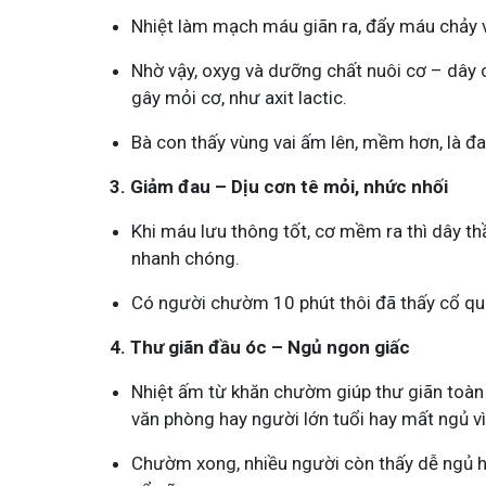
Tham gia nhóm
Tha
Nhiệt làm mạch máu giãn ra, đẩy máu chảy v
Nhờ vậy, oxyg và dưỡng chất nuôi cơ – dây c
gây mỏi cơ, như axit lactic.
Bà con thấy vùng vai ấm lên, mềm hơn, là đa
3. Giảm đau – Dịu cơn tê mỏi, nhức nhối
Khi máu lưu thông tốt, cơ mềm ra thì dây thầ
nhanh chóng.
Có người chườm 10 phút thôi đã thấy cổ qu
4. Thư giãn đầu óc – Ngủ ngon giấc
Nhiệt ấm từ khăn chườm giúp thư giãn toàn t
văn phòng hay người lớn tuổi hay mất ngủ v
Chườm xong, nhiều người còn thấy dễ ngủ hơ