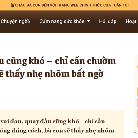
CHÀO BÀ CON ĐẾN VỚI TRANG WEB CHÍNH THỨC CỦA TUẤN TÔI
Chuyện nghề
Cẩm nang sức khỏe
Hỏi đáp
Hoạt
ầu cũng khó – chỉ cần chườm
sẽ thấy nhẹ nhõm bất ngờ
 vai đau, quay đầu cũng khó – chỉ cần
ng đúng cách, bà con sẽ thấy nhẹ nhõm