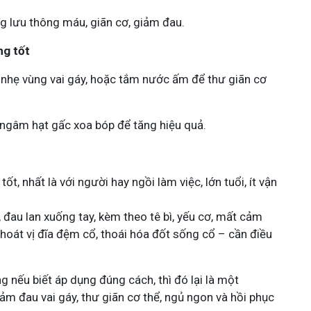
g lưu thông máu, giãn cơ, giảm đau.
ng tốt
 nhẹ vùng vai gáy, hoặc tắm nước ấm để thư giãn cơ
 ngâm hạt gấc xoa bóp để tăng hiệu quả.
, nhất là với người hay ngồi làm việc, lớn tuổi, ít vận
 đau lan xuống tay, kèm theo tê bì, yếu cơ, mất cảm
 thoát vị đĩa đệm cổ, thoái hóa đốt sống cổ – cần điều
 nếu biết áp dụng đúng cách, thì đó lại là một
iảm đau vai gáy, thư giãn cơ thể, ngủ ngon và hồi phục