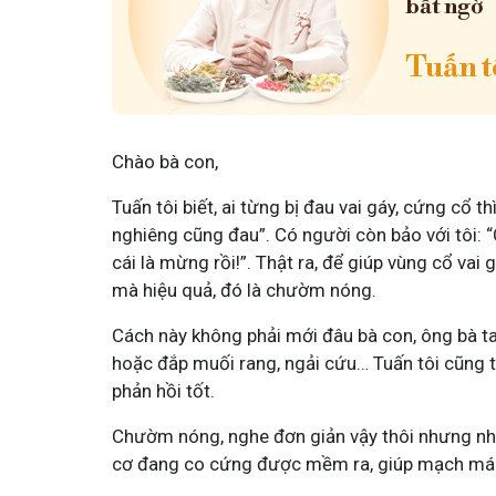
bất ngờ
Tuấn tô
Chào bà con,
Tuấn tôi biết, ai từng bị đau vai gáy, cứng cổ
nghiêng cũng đau”. Có người còn bảo với tôi: 
cái là mừng rồi!”. Thật ra, để giúp vùng cổ vai
mà hiệu quả, đó là chườm nóng.
Cách này không phải mới đâu bà con, ông bà t
hoặc đắp muối rang, ngải cứu… Tuấn tôi cũng 
phản hồi tốt.
Chườm nóng, nghe đơn giản vậy thôi nhưng nhiệ
cơ đang co cứng được mềm ra, giúp mạch máu 