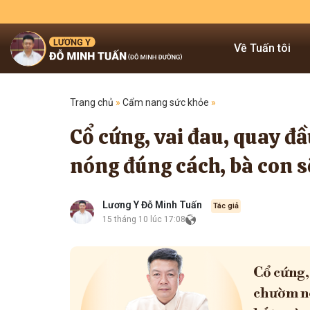
Về Tuấn tôi
Trang chủ
»
Cẩm nang sức khỏe
»
Cổ cứng, vai đau, quay đ
nóng đúng cách, bà con 
Lương Y Đỗ Minh Tuấn
Tác giả
15 tháng 10 lúc 17:08
Cổ cứng,
chườm nó