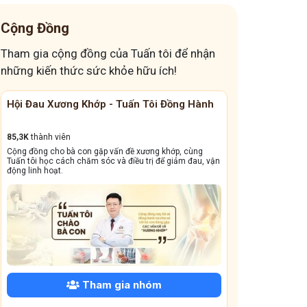
thay đổi cách ăn giảm trào ngược
Cộng Đồng
đau dạ dày mà tối nằm là khó chịu
Tham gia cộng đồng của Tuấn tôi để nhận
đau bụng mỗi khi căng thẳng
đau đầu nguyên phát
những kiến thức sức khỏe hữu ích!
cúi đầu xuống bị đau đầu
Các loại viêm da
ng Hành
Cộng Đồng Chữa Bệnh Tai Mũi Họng
Đánh 
Giải pháp kéo giãn cột sống đơn giản
5 cấp độ của trào ngược dạ dày
13,1k
thành viên
41,6K
t
, cùng
Cộng đồng này sẽ giúp bà con đẩy lùi tình trạng ho dai
Giấc n
Hàn thấp tích tụ đầu xuân
Ngủ muộn kéo dài
m đau, vận
dẳng, viêm xoang tái phát triền miền, amidan sưng đỏ,...
dưỡng v
trào ngược dạ dày gây mất ngủ
đau lưng mỏi gối
Cây thuốc nam chữa đau lưng mỏi gối
nổi mẩn dị ứng trong những ngày Tết
Các thói quen gây trào ngược dạ dày
Biến chứng trào ngược dạ dày
Mất ngủ sau tết
bị đau dạ dày âm ỉ cả ngày
Đau mỏi cổ bên trái