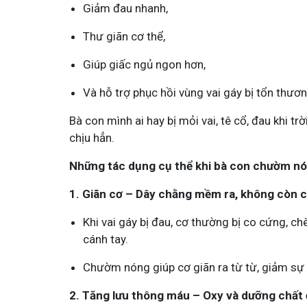
Giảm đau nhanh,
Thư giãn cơ thể,
Giúp giấc ngủ ngon hơn,
Và hỗ trợ phục hồi vùng vai gáy bị tổn thươn
 Đay Đỗ Minh - Đánh Bay Mẩn Ngứa
Tuấn tôi - Y diệu t
Bà con mình ai hay bị mỏi vai, tê cổ, đau khi t
chịu hẳn.
K
thành viên
95,5k
thành viên
đay, mẩn ngứa gây khó chịu và ảnh hưởng sinh hoạt.
Góc nhỏ tôi chia sẻ với 
 là nơi tôi chia sẻ cách giảm ngứa, làm dịu da và
tất tần tật kiến thức sứ
Những tác dụng cụ thể khi bà con chườm nó
a tái phát
thân theo YHCT.
1. Giãn cơ – Dây chằng mềm ra, không còn 
Khi vai gáy bị đau, cơ thường bị co cứng, ch
cánh tay.
Chườm nóng giúp cơ giãn ra từ từ, giảm sự c
2. Tăng lưu thông máu – Oxy và dưỡng chất