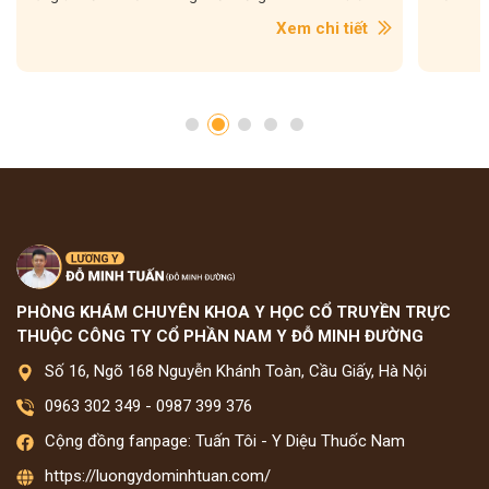
hi tiết
Xem chi tiết
PHÒNG KHÁM CHUYÊN KHOA Y HỌC CỔ TRUYỀN TRỰC
THUỘC CÔNG TY CỔ PHẦN NAM Y ĐỖ MINH ĐƯỜNG
Số 16, Ngõ 168 Nguyễn Khánh Toàn, Cầu Giấy, Hà Nội
0963 302 349
-
0987 399 376
Cộng đồng fanpage: Tuấn Tôi - Y Diệu Thuốc Nam
https://luongydominhtuan.com/