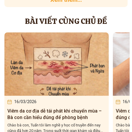
BÀI VIẾT CÙNG CHỦ ĐỀ
16/03/2026
n mùa –
Viêm da cơ địa tái đi tái lại – Bà con hiểu
h
đúng để điều trị cho dứt điểm
 đến nay
Chào bà con, Viêm da cơ địa tái đi tái lại là tình trạng mà
và điều...
Tuấn tôi gặp rất nhiều trong quá trình hơn 20...