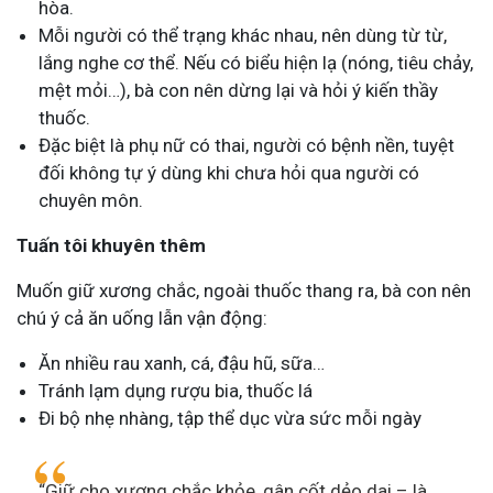
hòa.
Mỗi người có thể trạng khác nhau, nên dùng từ từ,
lắng nghe cơ thể. Nếu có biểu hiện lạ (nóng, tiêu chảy,
mệt mỏi…), bà con nên dừng lại và hỏi ý kiến thầy
thuốc.
Đặc biệt là phụ nữ có thai, người có bệnh nền, tuyệt
đối không tự ý dùng khi chưa hỏi qua người có
chuyên môn.
Tuấn tôi khuyên thêm
Muốn giữ xương chắc, ngoài thuốc thang ra, bà con nên
chú ý cả ăn uống lẫn vận động:
Ăn nhiều rau xanh, cá, đậu hũ, sữa…
Tránh lạm dụng rượu bia, thuốc lá
Đi bộ nhẹ nhàng, tập thể dục vừa sức mỗi ngày
“Giữ cho xương chắc khỏe, gân cốt dẻo dai – là