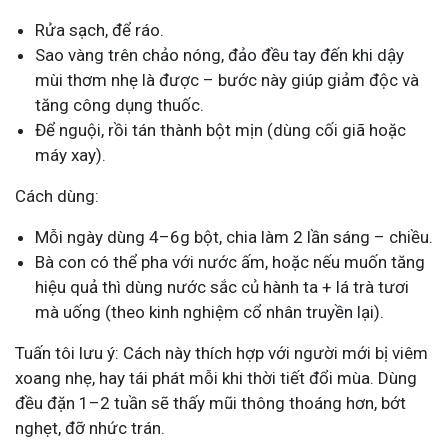
Rửa sạch, để ráo.
Sao vàng trên chảo nóng, đảo đều tay đến khi dậy
mùi thơm nhẹ là được – bước này giúp giảm độc và
tăng công dụng thuốc.
Để nguội, rồi tán thành bột mịn (dùng cối giã hoặc
máy xay).
Cách dùng:
Mỗi ngày dùng 4–6g bột, chia làm 2 lần sáng – chiều.
Bà con có thể pha với nước ấm, hoặc nếu muốn tăng
hiệu quả thì dùng nước sắc củ hành ta + lá trà tươi
mà uống (theo kinh nghiệm cổ nhân truyền lại).
Tuấn tôi lưu ý: Cách này thích hợp với người mới bị viêm
xoang nhẹ, hay tái phát mỗi khi thời tiết đổi mùa. Dùng
đều đặn 1–2 tuần sẽ thấy mũi thông thoáng hơn, bớt
nghẹt, đỡ nhức trán.