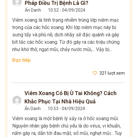
Pháp Điều Trị Bệnh Là Gì?
Ẩn Danh
.
10:52 - 04/09/2024
Viêm xoang là tình trạng nhiễm trùng lớp niêm mạc
trong của các hốc xoang. Khi lớp niêm mạc này bị
sưng tấy và phù nề, dịch nhầy sẽ đặc quánh và gây
bít tắc các hốc xoang. Từ đó gây ra các triệu chứng
như khó thở, ngạt mũi, chảy nước mũi,... Vậy bị...
Đọc tiếp
321 lượt xem
Viêm Xoang Có Bị Ù Tai Không? Cách
Khắc Phục Tại Nhà Hiệu Quả
Ẩn Danh
.
10:53 - 04/09/2024
Viêm xoang là một bệnh lý xảy ra ở hốc xoang mũi.
Nguyên nhân gây bệnh chủ yếu là do virus, vi khuẩn,
nấm gây ra, dẫn tới đau mặt, sổ mũi, nghẹt mũi... Tuy