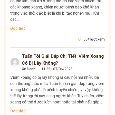
có thể làm cản trở đường thở do các viêm nhiễm tại
các khoang xoang, khiến người bệnh gặp khó khăn
trong việc thở, đặc biệt là khi bị tắc nghẽn mũi. Khi
các...
Đọc tiếp
504 lượt xem
Tuấn Tôi Giải Đáp Chi Tiết: Viêm Xoang
Có Bị Lây Không?
Ẩn Danh
.
11:35 - 07/06/2025
Viêm xoang có bị lây không là câu hỏi mà nhiều bà
con thường thắc mắc. Tuấn tôi xin giải đáp rằng viêm
xoang không phải là bệnh truyền nhiễm, vì vậy không
thể lây từ người này sang người khác. Tuy nhiên, viêm
xoang có thể được kích hoạt hoặc tái phát nếu gặp...
Đọc tiếp