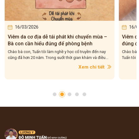
16/03/2026
16/0
Viêm da cơ địa tái đi tái lại – Bà con hiểu
5 bài t
đúng để điều trị cho dứt điểm
– Tuấn 
Chào bà con, Viêm da cơ địa tái đi tái lại là tình trạng mà
Chào bà c
Tuấn tôi gặp rất nhiều trong quá trình hơn 20...
tôi gặp r
con....
Xem chi tiết