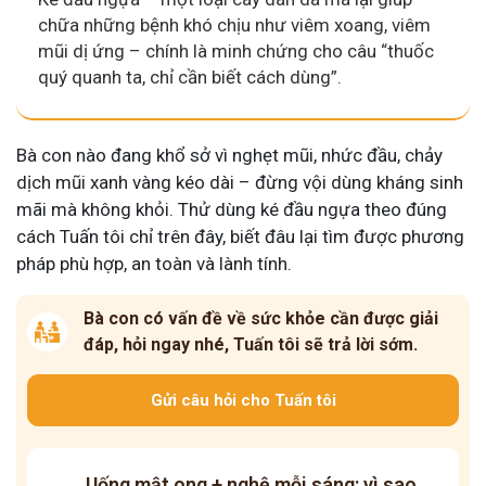
chữa những bệnh khó chịu như viêm xoang, viêm
mũi dị ứng – chính là minh chứng cho câu “thuốc
quý quanh ta, chỉ cần biết cách dùng”.
Bà con nào đang khổ sở vì nghẹt mũi, nhức đầu, chảy
dịch mũi xanh vàng kéo dài – đừng vội dùng kháng sinh
mãi mà không khỏi. Thử dùng ké đầu ngựa theo đúng
cách Tuấn tôi chỉ trên đây, biết đâu lại tìm được phương
pháp phù hợp, an toàn và lành tính.
Bà con có vấn đề về sức khỏe cần được giải
đáp, hỏi ngay nhé, Tuấn tôi sẽ trả lời sớm.
Gửi câu hỏi cho Tuấn tôi
Uống mật ong + nghệ mỗi sáng: vì sao