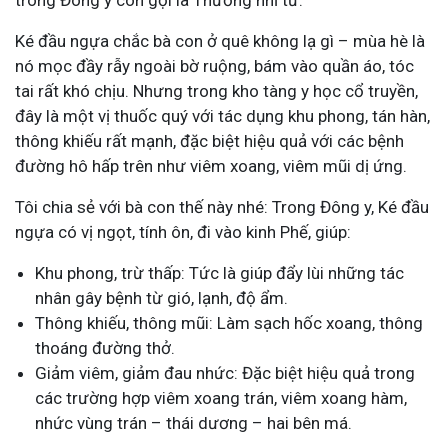
trong Đông y còn gọi là Thương nhĩ tử.
Ké đầu ngựa chắc bà con ở quê không lạ gì – mùa hè là
nó mọc đầy rẫy ngoài bờ ruộng, bám vào quần áo, tóc
tai rất khó chịu. Nhưng trong kho tàng y học cổ truyền,
đây là một vị thuốc quý với tác dụng khu phong, tán hàn,
thông khiếu rất mạnh, đặc biệt hiệu quả với các bệnh
đường hô hấp trên như viêm xoang, viêm mũi dị ứng.
Tôi chia sẻ với bà con thế này nhé: Trong Đông y, Ké đầu
ngựa có vị ngọt, tính ôn, đi vào kinh Phế, giúp:
Khu phong, trừ thấp: Tức là giúp đẩy lùi những tác
nhân gây bệnh từ gió, lạnh, độ ẩm.
Thông khiếu, thông mũi: Làm sạch hốc xoang, thông
thoáng đường thở.
Giảm viêm, giảm đau nhức: Đặc biệt hiệu quả trong
các trường hợp viêm xoang trán, viêm xoang hàm,
nhức vùng trán – thái dương – hai bên má.