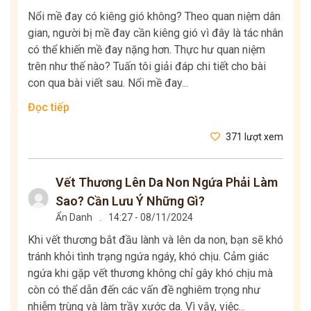
Nổi mề đay có kiêng gió không? Theo quan niệm dân
gian, người bị mề đay cần kiêng gió vì đây là tác nhân
có thể khiến mề đay nặng hơn. Thực hư quan niệm
trên như thế nào? Tuấn tôi giải đáp chi tiết cho bài
con qua bài viết sau. Nổi mề đay...
Đọc tiếp
371 lượt xem
Vết Thương Lên Da Non Ngứa Phải Làm
Sao? Cần Lưu Ý Những Gì?
Ẩn Danh
.
14:27 - 08/11/2024
Khi vết thương bắt đầu lành và lên da non, bạn sẽ khó
tránh khỏi tình trạng ngứa ngáy, khó chịu. Cảm giác
ngứa khi gặp vết thương không chỉ gây khó chịu mà
còn có thể dẫn đến các vấn đề nghiêm trọng như
nhiễm trùng và làm trầy xước da. Vì vậy, việc...