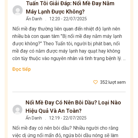
Tuấn Tôi Giải Đáp: Nổi Mề Đay Nằm
Máy Lạnh Được Không?
Ẩn Danh
.
12:20 - 22/07/2025
Nổi mề đay thường liên quan đến nhiệt độ lạnh nên
nhiều bà con quan tâm "Bị nổi mề đay nằm máy lạnh
được không?" Theo Tuấn tôi, người bị phát ban, nổi
mề đay có nằm được máy lạnh hay quạt hay không
còn tùy thuộc vào nguyên nhân và tình trạng bệnh lý. ...
Đọc tiếp
352 lượt xem
Nổi Mề Đay Có Nên Bôi Dầu? Loại Nào
Hiệu Quả Và An Toàn?
Ẩn Danh
.
12:19 - 22/07/2025
Nổi mề đay có nên bôi dầu? Nhiều người cho rằng
việc dị ứng nổi mẩn đỏ, ngứa bôi dầu nóng sẽ làm