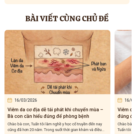
BÀI VIẾT CÙNG CHỦ ĐỀ
16/03/2026
16/0
Viêm da cơ địa tái đi tái lại – Bà con hiểu
5 bài t
đúng để điều trị cho dứt điểm
– Tuấn 
Chào bà con, Viêm da cơ địa tái đi tái lại là tình trạng mà
Chào bà c
Tuấn tôi gặp rất nhiều trong quá trình hơn 20...
tôi gặp r