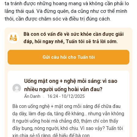
ta tránh được những hoang mang và không cần phải lo
lắng thái quá. Và đừng quên, da cũng như cơ thể mình
thôi, cần được chăm sóc và điều trị đúng cách.
Bà con có vấn đề về sức khỏe cần được giải
đáp, hỏi ngay nhé, Tuấn tôi sẽ trả lời sớm.
Gửi câu hỏi cho Tuấn tôi
Uống mật ong + nghệ mỗi sáng: vì sao
nhiều người uống hoài vẫn đau?
Ẩn Danh
.
16:24 - 10/12/2025
Bà con uống nghệ + mật ong mỗi sáng để chữa đau
dạ dày, làm đẹp da, tăng đề kháng... nhưng vẫn không
ít người uống hoài mà chẳng đỡ, thậm chí còn thấy
đầy bụng, nóng người, khó chịu. Vì sao vậy? Tuấn tôi
xin chia sẻ rõ ràng, dễ hiểu để bà con...