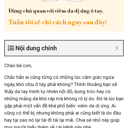
Đừng chủ quan với viêm da dị ứng ở tay.
Tuấn tôi sẽ chỉ cách ngay sau đây!
Nội dung chính
Chào bà con,
Chắc hẳn ai cũng từng có những lúc cảm giác ngứa
ngáy, khó chịu ở tay, phải không? Thỉnh thoảng bạn sẽ
thấy da tay mình tự nhiên nổi đỏ, bong tróc hay có
những mảng da khô ráp mà không rõ lý do. Đó là lúc bạn
gặp phải một vấn đề khá phổ biến: viêm da dị ứng. Ai
cũng có thể bị, nhưng không phải ai cũng biết là do đâu
hay tại sao nó lại tái đi tái lại mãi. Chia sẻ nhỏ này giúp
mọi người hiểu thêm về cái bệnh này nhé.