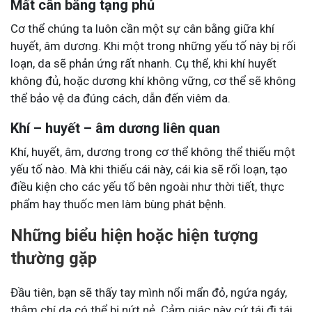
Mất cân bằng tạng phủ
Cơ thể chúng ta luôn cần một sự cân bằng giữa khí
huyết, âm dương. Khi một trong những yếu tố này bị rối
loạn, da sẽ phản ứng rất nhanh. Cụ thể, khi khí huyết
không đủ, hoặc dương khí không vững, cơ thể sẽ không
thể bảo vệ da đúng cách, dẫn đến viêm da.
Khí – huyết – âm dương liên quan
Khí, huyết, âm, dương trong cơ thể không thể thiếu một
yếu tố nào. Mà khi thiếu cái này, cái kia sẽ rối loạn, tạo
điều kiện cho các yếu tố bên ngoài như thời tiết, thực
phẩm hay thuốc men làm bùng phát bệnh.
Những biểu hiện hoặc hiện tượng
thường gặp
Đầu tiên, bạn sẽ thấy tay mình nổi mẩn đỏ, ngứa ngáy,
thậm chí da có thể bị nứt nẻ. Cảm giác này cứ tái đi tái