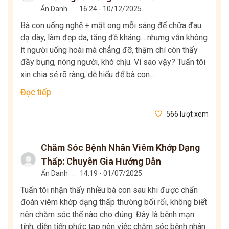
Ẩn Danh
.
16:24 - 10/12/2025
Bà con uống nghệ + mật ong mỗi sáng để chữa đau
dạ dày, làm đẹp da, tăng đề kháng... nhưng vẫn không
ít người uống hoài mà chẳng đỡ, thậm chí còn thấy
đầy bụng, nóng người, khó chịu. Vì sao vậy? Tuấn tôi
xin chia sẻ rõ ràng, dễ hiểu để bà con...
Đọc tiếp
566 lượt xem
Chăm Sóc Bệnh Nhân Viêm Khớp Dạng
Thấp: Chuyên Gia Hướng Dẫn
Ẩn Danh
.
14:19 - 01/07/2025
Tuấn tôi nhận thấy nhiều bà con sau khi được chẩn
đoán viêm khớp dạng thấp thường bối rối, không biết
nên chăm sóc thế nào cho đúng. Đây là bệnh mạn
tính, diễn tiến phức tạp nên việc chăm sóc bệnh nhân