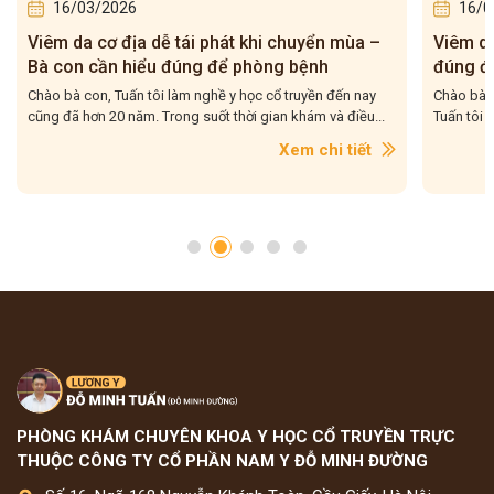
16/03/2026
16/0
Viêm da cơ địa tái đi tái lại – Bà con hiểu
5 bài t
đúng để điều trị cho dứt điểm
– Tuấn 
Chào bà con, Viêm da cơ địa tái đi tái lại là tình trạng mà
Chào bà c
Tuấn tôi gặp rất nhiều trong quá trình hơn 20...
tôi gặp r
con....
Xem chi tiết
PHÒNG KHÁM CHUYÊN KHOA Y HỌC CỔ TRUYỀN TRỰC
THUỘC CÔNG TY CỔ PHẦN NAM Y ĐỖ MINH ĐƯỜNG