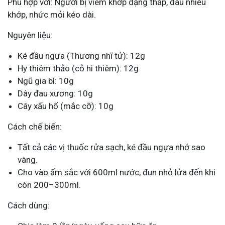
Phù hợp với: Người bị viêm khớp dạng thấp, đau nhiều
khớp, nhức mỏi kéo dài.
Nguyên liệu:
Ké đầu ngựa (Thương nhĩ tử): 12g
Hy thiêm thảo (cỏ hi thiêm): 12g
Ngũ gia bì: 10g
Dây đau xương: 10g
Cây xấu hổ (mắc cỡ): 10g
Cách chế biến:
Tất cả các vị thuốc rửa sạch, ké đầu ngựa nhớ sao
vàng.
Cho vào ấm sắc với 600ml nước, đun nhỏ lửa đến khi
còn 200–300ml.
Cách dùng: