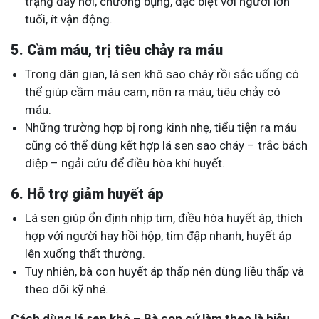
trạng đầy hơi, chướng bụng, đặc biệt với người lớn
tuổi, ít vận động.
5. Cầm máu, trị tiêu chảy ra máu
Trong dân gian, lá sen khô sao cháy rồi sắc uống có
thể giúp cầm máu cam, nôn ra máu, tiêu chảy có
máu.
Những trường hợp bị rong kinh nhẹ, tiểu tiện ra máu
cũng có thể dùng kết hợp lá sen sao cháy – trắc bách
diệp – ngải cứu để điều hòa khí huyết.
6. Hỗ trợ giảm huyết áp
Lá sen giúp ổn định nhịp tim, điều hòa huyết áp, thích
hợp với người hay hồi hộp, tim đập nhanh, huyết áp
lên xuống thất thường.
Tuy nhiên, bà con huyết áp thấp nên dùng liều thấp và
theo dõi kỹ nhé.
Cách dùng lá sen khô – Bà con cứ làm theo là hiệu