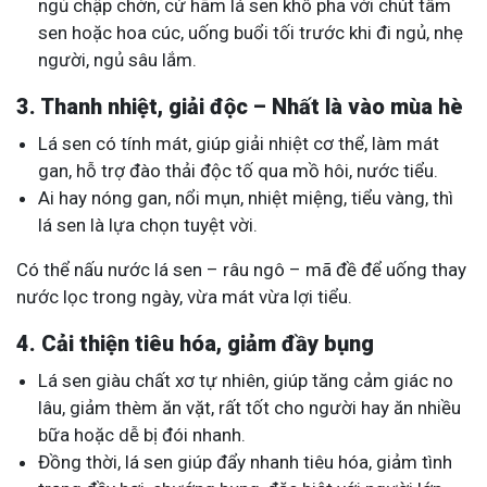
ngủ chập chờn, cứ hãm lá sen khô pha với chút tâm
sen hoặc hoa cúc, uống buổi tối trước khi đi ngủ, nhẹ
người, ngủ sâu lắm.
3. Thanh nhiệt, giải độc – Nhất là vào mùa hè
Lá sen có tính mát, giúp giải nhiệt cơ thể, làm mát
gan, hỗ trợ đào thải độc tố qua mồ hôi, nước tiểu.
Ai hay nóng gan, nổi mụn, nhiệt miệng, tiểu vàng, thì
lá sen là lựa chọn tuyệt vời.
Có thể nấu nước lá sen – râu ngô – mã đề để uống thay
nước lọc trong ngày, vừa mát vừa lợi tiểu.
4. Cải thiện tiêu hóa, giảm đầy bụng
Lá sen giàu chất xơ tự nhiên, giúp tăng cảm giác no
lâu, giảm thèm ăn vặt, rất tốt cho người hay ăn nhiều
bữa hoặc dễ bị đói nhanh.
Đồng thời, lá sen giúp đẩy nhanh tiêu hóa, giảm tình