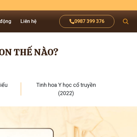
 động
Liên hệ
0987 399 376
CON THẾ NÀO?
iểu
Tinh hoa Y học cổ truyền
(2022)