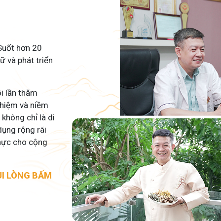
 Suốt hơn 20
ữ và phát triển
ỗi lần thăm
nhiệm và niềm
không chỉ là di
dụng rộng rãi
 thực cho cộng
UI LÒNG BẤM