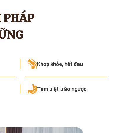
I PHÁP
VỮNG
Khớp khỏe, hết đau
Tạm biệt trào ngược