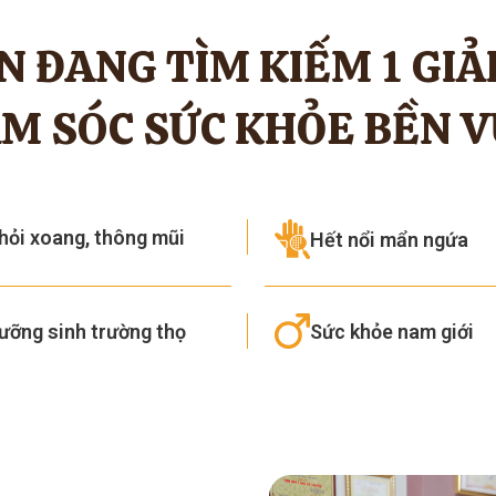
N ĐANG TÌM KIẾM 1 GIẢ
M SÓC SỨC KHỎE BỀN 
hỏi xoang, thông mũi
Hết nổi mẩn ngứa
ưỡng sinh trường thọ
Sức khỏe nam giới