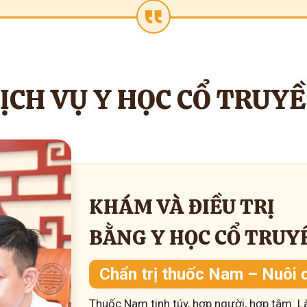
ỊCH VỤ Y HỌC CỔ TRUY
KHÁM VÀ ĐIỀU TRỊ
BẰNG Y HỌC CỔ TRUY
Chẩn trị thuốc Nam – Nuôi 
Thuốc Nam tinh túy, hợp người, hợp tâm. L