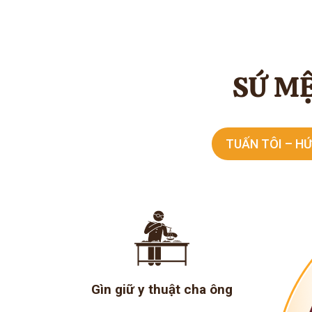
SỨ MỆ
TUẤN TÔI – HỨ
Gìn giữ y thuật cha ông