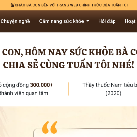
CHÀO BÀ CON ĐẾN VỚI TRANG WEB CHÍNH THỨC CỦA TUẤN TÔI
Chuyện nghề
Cẩm nang sức khỏe
Hỏi đáp
Hoạt
 CON, HÔM NAY SỨC KHỎE BÀ 
CHIA SẺ CÙNG TUẤN TÔI NHÉ!
ó cộng đồng
300.000+
Thầy thuốc Nam tiêu b
thành viên quan tâm
(2020)