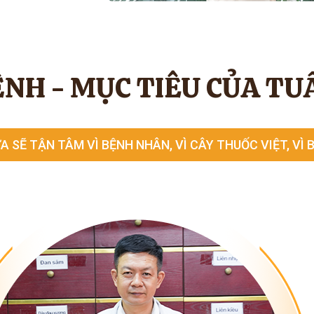
NH - MỤC TIÊU CỦA TU
A SẼ TẬN TÂM VÌ BỆNH NHÂN, VÌ CÂY THUỐC VIỆT, VÌ