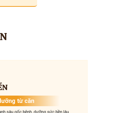
ỀN
ỀN
dưỡng từ căn
ành sâu gốc bệnh, dưỡng sức bền lâu.