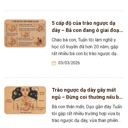
5 cấp độ của trào ngược dạ
dày – Bà con đang ở giai đoạn
nào?
Chào bà con, Tuấn tôi làm nghề y
học cổ truyền đã hơn 20 năm, gặp
rất nhiều bà con bị trào ngược dạ
dày…
03/03/2026
Trào ngược dạ dày gây mất
ngủ – Đừng coi thường nếu bà
con thường xuyên thức giấc
Bà con thân mến, Dạo gần đây Tuấn
giữa đêm
tôi gặp rất nhiều trường hợp vừa bị
trào ngược dạ dày, vừa than phiền
rằng đêm…