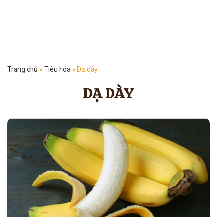
Trang chủ
»
Tiêu hóa
»
Dạ dày
DẠ DÀY