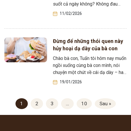
suốt cả ngày không? Không đau
quằn quại, cũng…
11/02/2026
Đừng để những thói quen này
hủy hoại dạ dày của bà con
Chào bà con, Tuấn tôi hôm nay muốn
ngồi xuống cùng bà con mình, nói
chuyện một chút về cái dạ dày – hay
còn…
19/01/2026
1
2
3
…
10
Sau »