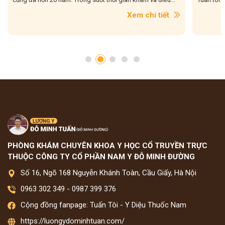
m chi tiết
Xem chi tiết
PHÒNG KHÁM CHUYÊN KHOA Y HỌC CỔ TRUYỀN TRỰC
THUỘC CÔNG TY CỔ PHẦN NAM Y ĐỖ MINH ĐƯỜNG
Số 16, Ngõ 168 Nguyễn Khánh Toàn, Cầu Giấy, Hà Nội
0963 302 349
-
0987 399 376
Cộng đồng fanpage: Tuấn Tôi - Y Diệu Thuốc Nam
https://luongydominhtuan.com/