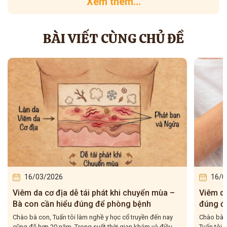
Xem thêm...
BÀI VIẾT CÙNG CHỦ ĐỀ
16/03/2026
uyển mùa –
Viêm da cơ địa tái đi tái lại – Bà con hiểu
bệnh
đúng để điều trị cho dứt điểm
uyền đến nay
Chào bà con, Viêm da cơ địa tái đi tái lại là tình trạng mà
hám và điều...
Tuấn tôi gặp rất nhiều trong quá trình hơn 20...