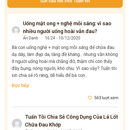
Gửi câu hỏi cho Tuấn tôi
Uống mật ong + nghệ mỗi sáng: vì sao
nhiều người uống hoài vẫn đau?
Ẩn Danh
.
16:24 - 10/12/2025
Bà con uống nghệ + mật ong mỗi sáng để chữa đau
dạ dày, làm đẹp da, tăng đề kháng... nhưng vẫn không
ít người uống hoài mà chẳng đỡ, thậm chí còn thấy
đầy bụng, nóng người, khó chịu. Vì sao vậy? Tuấn tôi
xin chia sẻ rõ ràng, dễ hiểu để bà con...
Đọc tiếp
563 lượt xem
Tuấn Tôi Chia Sẻ Công Dụng Của Lá Lốt
Chữa Đau Khớp