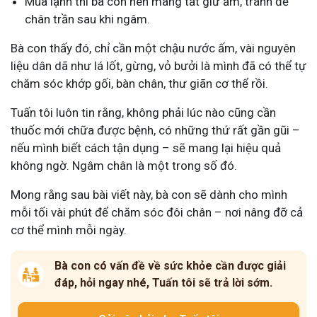
Mùa lạnh thì bà con nên mang tất giữ ấm, tránh để
chân trần sau khi ngâm.
Bà con thấy đó, chỉ cần một chậu nước ấm, vài nguyên
liệu dân dã như lá lốt, gừng, vỏ bưởi là mình đã có thể tự
chăm sóc khớp gối, bàn chân, thư giãn cơ thể rồi.
Tuấn tôi luôn tin rằng, không phải lúc nào cũng cần
thuốc mới chữa được bệnh, có những thứ rất gần gũi –
nếu mình biết cách tận dụng – sẽ mang lại hiệu quả
không ngờ. Ngâm chân là một trong số đó.
Mong rằng sau bài viết này, bà con sẽ dành cho mình
mỗi tối vài phút để chăm sóc đôi chân – nơi nâng đỡ cả
cơ thể mình mỗi ngày.
Bà con có vấn đề về sức khỏe cần được giải
đáp, hỏi ngay nhé, Tuấn tôi sẽ trả lời sớm.