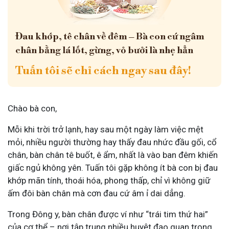
Đau khớp, tê chân về đêm – Bà con cứ ngâm
chân bằng lá lốt, gừng, vỏ bưởi là nhẹ hẳn
Tuấn tôi sẽ chỉ cách ngay sau đây!
Chào bà con,
Mỗi khi trời trở lạnh, hay sau một ngày làm việc mệt
mỏi, nhiều người thường hay thấy đau nhức đầu gối, cổ
chân, bàn chân tê buốt, ê ẩm, nhất là vào ban đêm khiến
giấc ngủ không yên. Tuấn tôi gặp không ít bà con bị đau
khớp mãn tính, thoái hóa, phong thấp, chỉ vì không giữ
ấm đôi bàn chân mà cơn đau cứ âm ỉ dai dẳng.
Trong Đông y, bàn chân được ví như “trái tim thứ hai”
của cơ thể – nơi tập trung nhiều huyệt đạo quan trọng,