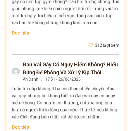
gáy có nên tập gym không? Câu hỏi tưởng chừng đơn
giản nhưng lại khiến nhiều người bối rối. Trong vai trò
một lương y, tôi hiểu rõ nếu vận động sai cách, tập
sai bài thì không những không khỏi mà còn...
Đọc tiếp
312 lượt xem
Đau Vai Gáy Có Nguy Hiểm Không? Hiểu
Đúng Để Phòng Và Xử Lý Kịp Thời
Ẩn Danh
.
17:51 - 26/06/2025
Tuấn tôi gặp không ít bà con than phiền chuyện đau
vai gáy, nhưng lại không biết rõ đau vai gáy có nguy
hiểm không. Có người coi thường, chỉ xoa bóp qua
loa; có người thì lo lắng quá mức. Thực tế, nếu không
xác định đúng bản chất, rất dễ bỏ sót những...
Đọc tiếp