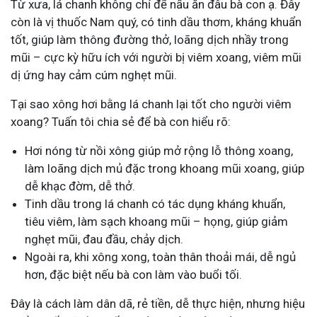
Từ xưa, lá chanh không chỉ để nấu ăn đâu bà con ạ. Đây
còn là vị thuốc Nam quý, có tinh dầu thơm, kháng khuẩn
tốt, giúp làm thông đường thở, loãng dịch nhầy trong
mũi – cực kỳ hữu ích với người bị viêm xoang, viêm mũi
dị ứng hay cảm cúm nghẹt mũi.
Tại sao xông hơi bằng lá chanh lại tốt cho người viêm
xoang? Tuấn tôi chia sẻ để bà con hiểu rõ:
Hơi nóng từ nồi xông giúp mở rộng lỗ thông xoang,
làm loãng dịch mủ đặc trong khoang mũi xoang, giúp
dễ khạc đờm, dễ thở.
Tinh dầu trong lá chanh có tác dụng kháng khuẩn,
tiêu viêm, làm sạch khoang mũi – họng, giúp giảm
nghẹt mũi, đau đầu, chảy dịch.
Ngoài ra, khi xông xong, toàn thân thoải mái, dễ ngủ
hơn, đặc biệt nếu bà con làm vào buổi tối.
Đây là cách làm dân dã, rẻ tiền, dễ thực hiện, nhưng hiệu