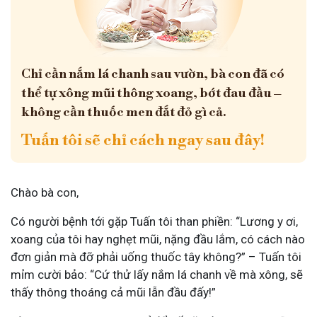
Chỉ cần nắm lá chanh sau vườn, bà con đã có
thể tự xông mũi thông xoang, bớt đau đầu –
không cần thuốc men đắt đỏ gì cả.
Tuấn tôi sẽ chỉ cách ngay sau đây!
Chào bà con,
Có người bệnh tới gặp Tuấn tôi than phiền: “Lương y ơi,
xoang của tôi hay nghẹt mũi, nặng đầu lắm, có cách nào
đơn giản mà đỡ phải uống thuốc tây không?” – Tuấn tôi
mỉm cười bảo: “Cứ thử lấy nắm lá chanh về mà xông, sẽ
thấy thông thoáng cả mũi lẫn đầu đấy!”