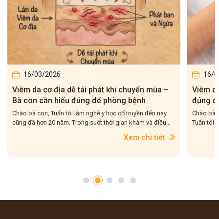
16/03/2026
16/0
Viêm da cơ địa tái đi tái lại – Bà con hiểu
5 bài t
đúng để điều trị cho dứt điểm
– Tuấn 
Chào bà con, Viêm da cơ địa tái đi tái lại là tình trạng mà
Chào bà c
Tuấn tôi gặp rất nhiều trong quá trình hơn 20...
tôi gặp r
con....
Xem chi tiết