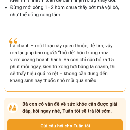
Kiên trì ít nhất 1 tuần để cảm nhận rõ sự thay đổi.
Đừng mới xông 1–2 hôm chưa thấy bớt mà vội bỏ,
như thế uổng công lắm!
Lá chanh – một loại cây quen thuộc, dễ tìm, vậy
mà lại giúp bao người “thở dễ” hơn trong mùa
viêm xoang hoành hành. Bà con chỉ cần bỏ ra 15
phút mỗi ngày, kiên trì xông hơi bằng lá chanh, thì
sẽ thấy hiệu quả rõ rệt – không cần dùng đến
kháng sinh hay thuốc nhỏ mũi quá nhiều.
Bà con có vấn đề về sức khỏe cần được giải
đáp, hỏi ngay nhé, Tuấn tôi sẽ trả lời sớm.
Gửi câu hỏi cho Tuấn tôi