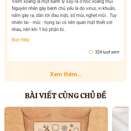
Viêm xoang là một bệnh lý xảy ra ở hốc xoang mũi.
Nguyên nhân gây bệnh chủ yếu là do virus, vi khuẩn,
nấm gây ra, dẫn tới đau mặt, sổ mũi, nghẹt mũi... Tuy
nhiên tai - mũi - họng lại có liên quan mật thiết với
nhau, nên khi 1 bộ phận bị...
Đọc tiếp
324 lượt xem
Xem thêm...
BÀI VIẾT CÙNG CHỦ ĐỀ