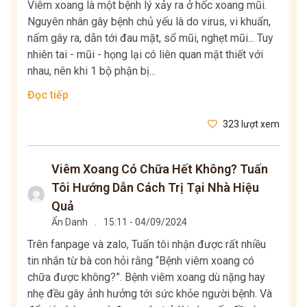
Viêm xoang là một bệnh lý xảy ra ở hốc xoang mũi.
Nguyên nhân gây bệnh chủ yếu là do virus, vi khuẩn,
nấm gây ra, dẫn tới đau mặt, sổ mũi, nghẹt mũi... Tuy
nhiên tai - mũi - họng lại có liên quan mật thiết với
nhau, nên khi 1 bộ phận bị...
Đọc tiếp
323 lượt xem
Viêm Xoang Có Chữa Hết Không? Tuấn
Tôi Hướng Dẫn Cách Trị Tại Nhà Hiệu
Quả
Ẩn Danh
.
15:11 - 04/09/2024
Trên fanpage và zalo, Tuấn tôi nhận được rất nhiều
tin nhắn từ bà con hỏi rằng “Bệnh viêm xoang có
chữa được không?”. Bệnh viêm xoang dù nặng hay
nhẹ đều gây ảnh hưởng tới sức khỏe người bệnh. Và