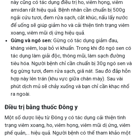
này cũng có tác dụng điều trị ho, viêm họng, viêm
amidan rất hiệu quả. Bệnh nhân cần chuẩn bị 500g
ngải cứu tươi, đem rửa sạch, cắt khúc, nấu lấy nước
để uống sẽ giúp giảm ho và cải thiện tình trạng viêm
xoang, viêm mũi dị ứng hiệu quả.
Gừng và ngó sen:
Gừng có tác dụng giảm đau,
kháng viêm, loại bỏ vi khuẩn. Trong khi đó ngó sen có
tác dụng làm giải độc, thông mũi, làm sạch đường
tiêu hóa. Người bệnh chỉ cần chuẩn bị 30g ngó sen và
6g gừng tươi, đem rửa sạch, giã nát. Sau đó
đắp hỗn
hợp này lên trán (khu vực giữa chân mày). Sau vài
phút dịch mủ sẽ chảy xuống và bạn chỉ cần khạc nhổ
ra ngoài.
Điều trị bằng thuốc Đông y
Một số dược liệu từ Đông y có tác dụng cải thiện tình
trạng viêm xoang, ho, viêm họng, viêm mũi dị ứng, viêm
phế quản,… hiệu quả. Người bệnh có thể tham khảo một