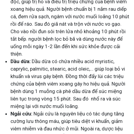
độc, giúp trị ho và điều trị triệu chứng của bệnh viêm
xoang hiệu quả. Người bệnh chuẩn bị 1 nắm rau diếp
cá, đem rửa sạch, ngâm với nước muối loãng 10 phút
rồi để ráo. Sau đó giã nát và trộn với nước vo gạo.
Cho vào nồi đun sôi trên lửa nhỏ khoảng 10 phút rồi
tắt bếp. người bệnh lọc bỏ bã và dùng nước này để
uống mỗi ngày 1-2 lần đến khi sức khỏe được cải
thiện.
Dầu dừa:
Dầu dừa có chứa nhiều acid myristic,
caprylic, palmitic, stearic, acid oleic,… giúp loại bỏ vi
khuẩn và virus gây bệnh. Đồng thời đẩy lùi các triệu
chứng của bệnh viêm xoang gây ho hiệu quả. Người
bệnh dùng 1 muỗng cà phê dầu dừa để súc miệng
liên tục trong vòng 15 phút. Sau đó nhổ ra và súc
miệng lại với nước muối loãng.
Ngải cứu:
Ngải cứu là nguyên liệu có tác dụng tăng
cường lưu thông máu, giúp tiêu diệt vi khuẩn, giảm
viêm nhiễm và đau nhức ở mũi. Ngoài ra, dược liệu