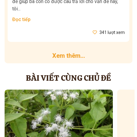
để giúp bà con có được câu trả lời cho vấn đề này,
tôi...
Đọc tiếp
341 lượt xem
Xem thêm...
BÀI VIẾT CÙNG CHỦ ĐỀ