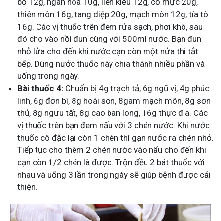
bồ 12g, ngân hoa 10g, liên kiều 12g, cỏ mực 20g,
thiên môn 16g, tang diệp 20g, mạch môn 12g, tía tô
16g. Các vị thuốc trên đem rửa sạch, phơi khô, sau
đó cho vào nồi đun cùng với 500ml nước. Bạn đun
nhỏ lửa cho đến khi nước cạn còn một nửa thì tắt
bếp. Dùng nước thuốc này chia thành nhiều phần và
uống trong ngày.
Bài thuốc 4:
Chuẩn bị 4g trạch tả, 6g ngũ vị, 4g phúc
linh, 6g đơn bì, 8g hoài sơn, 8gam mạch môn, 8g sơn
thủ, 8g ngưu tất, 8g cao ban long, 16g thực địa. Các
vị thuốc trên bạn đem nấu với 3 chén nước. Khi nước
thuốc cô đặc lại còn 1 chén thì gạn nước ra chén nhỏ.
Tiếp tục cho thêm 2 chén nước vào nấu cho đến khi
cạn còn 1/2 chén là được. Trộn đều 2 bát thuốc với
nhau và uống 3 lần trong ngày sẽ giúp bệnh được cải
thiện.