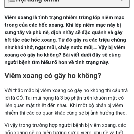
Viêm xoang là tình trạng nhiễm trùng lớp niêm mạc
trong của các hốc xoang. Khi lớp niêm mạc này bị
sưng tấy và phù nề, dịch nhầy sẽ đặc quánh và gây
bít tắc các hốc xoang. Từ đó gây ra các triệu chứng
như khó thở, ngạt mũi, chảy nước mũi,… Vậy bị viêm
xoang có gây ho không? Bài viết dưới đây sẽ cùng
người bệnh tìm hiểu rõ hơn về tình trạng này.
Viêm xoang có gây ho không?
Với thắc mắc bị viêm xoang có gây ho không thì câu trả
lời là CÓ. Tai mũi họng là 3 bộ phận trên khuôn mặt có
liên quan mật thiết đến nhau. Khi một bộ phận bị viêm
nhiễm thì các cơ quan khác cũng sẽ bị ảnh hưởng theo.
Vì vậy trong trường hợp người bệnh bị viêm xoang, các
hốc xoang sẽ có hiện tượng sưng viêm, phù nề và tiết