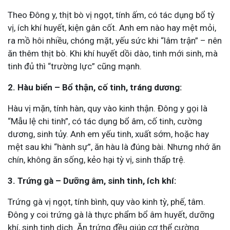
Theo Đông y, thịt bò vị ngọt, tính ấm, có tác dụng bổ tỳ
vị, ích khí huyết, kiện gân cốt. Anh em nào hay mệt mỏi,
ra mồ hôi nhiều, chóng mặt, yếu sức khi “lâm trận” – nên
ăn thêm thịt bò. Khi khí huyết dồi dào, tinh mới sinh, mà
tinh đủ thì “trường lực” cũng mạnh.
2. Hàu biển – Bổ thận, cố tinh, tráng dương:
Hàu vị mặn, tính hàn, quy vào kinh thận. Đông y gọi là
“Mẫu lệ chi tinh”, có tác dụng bổ âm, cố tinh, cường
dương, sinh tủy. Anh em yếu tinh, xuất sớm, hoặc hay
mệt sau khi “hành sự”, ăn hàu là đúng bài. Nhưng nhớ ăn
chín, không ăn sống, kẻo hại tỳ vị, sinh thấp trệ.
3. Trứng gà – Dưỡng âm, sinh tinh, ích khí:
Trứng gà vị ngọt, tính bình, quy vào kinh tỳ, phế, tâm.
Đông y coi trứng gà là thực phẩm bổ âm huyết, dưỡng
khí, sinh tinh dịch. Ăn trứng đều giúp cơ thể cường