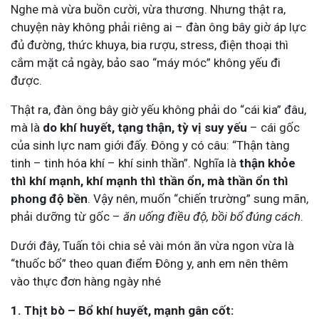
Nghe mà vừa buồn cười, vừa thương. Nhưng thật ra,
chuyện này không phải riêng ai – đàn ông bây giờ áp lực
đủ đường, thức khuya, bia rượu, stress, điện thoại thì
cắm mặt cả ngày, bảo sao “máy móc” không yếu đi
được.
Thật ra, đàn ông bây giờ yếu không phải do “cái kia” đâu,
mà là
do khí huyết, tạng thận, tỳ vị suy yếu
– cái gốc
của sinh lực nam giới đấy. Đông y có câu: “Thận tàng
tinh – tinh hóa khí – khí sinh thần”. Nghĩa là
thận khỏe
thì khí mạnh, khí mạnh thì thần ổn, mà thần ổn thì
phong độ bền
. Vậy nên, muốn “chiến trường” sung mãn,
phải dưỡng từ gốc –
ăn uống điều độ, bồi bổ đúng cách
.
Dưới đây, Tuấn tôi chia sẻ vài món ăn vừa ngon vừa là
“thuốc bổ” theo quan điểm Đông y, anh em nên thêm
vào thực đơn hàng ngày nhé
1. Thịt bò – Bổ khí huyết, mạnh gân cốt: