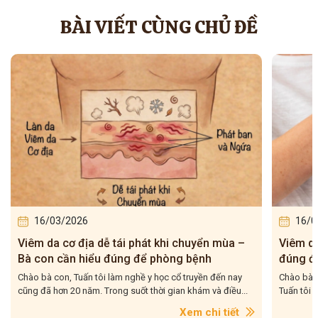
BÀI VIẾT CÙNG CHỦ ĐỀ
16/03/2026
16/0
Viêm da cơ địa dễ tái phát khi chuyển mùa –
Viêm da 
Bà con cần hiểu đúng để phòng bệnh
đúng để
Chào bà con, Tuấn tôi làm nghề y học cổ truyền đến nay
Chào bà co
cũng đã hơn 20 năm. Trong suốt thời gian khám và điều...
Tuấn tôi g
Xem chi tiết