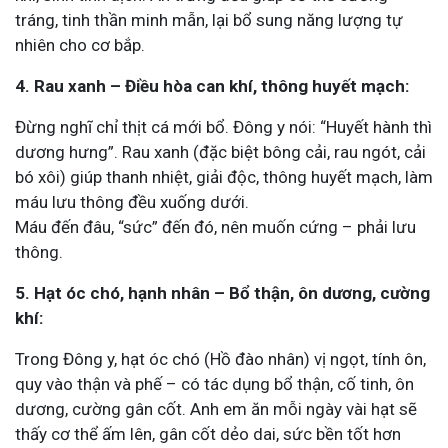
tráng, tinh thần minh mẫn, lại bổ sung năng lượng tự
nhiên cho cơ bắp.
4. Rau xanh – Điều hòa can khí, thông huyết mạch:
Đừng nghĩ chỉ thịt cá mới bổ. Đông y nói: “Huyết hành thì
dương hưng”. Rau xanh (đặc biệt bông cải, rau ngót, cải
bó xôi) giúp thanh nhiệt, giải độc, thông huyết mạch, làm
máu lưu thông đều xuống dưới.
Máu đến đâu, “sức” đến đó, nên muốn cứng – phải lưu
thông.
5. Hạt óc chó, hạnh nhân – Bổ thận, ôn dương, cường
khí:
Trong Đông y, hạt óc chó (Hồ đào nhân) vị ngọt, tính ôn,
quy vào thận và phế – có tác dụng bổ thận, cố tinh, ôn
dương, cường gân cốt. Anh em ăn mỗi ngày vài hạt sẽ
thấy cơ thể ấm lên, gân cốt dẻo dai, sức bền tốt hơn