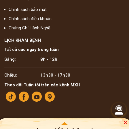
Chính sách bảo mật
Chính sách điều khoản
Chứng Chỉ Hành Nghề
LỊCH KHÁM BỆNH
Tất cả các ngày trong tuần
Sáng:
8h - 12h
Chiều:
13h30 - 17h30
Theo dõi Tuấn tôi trên các kênh MXH
×
Bản quyền ©2025 Lương y Đỗ Minh Tuấn
* Thông tin trên website mang tính tham khảo nội bộ về y học cổ truyền. Bà con