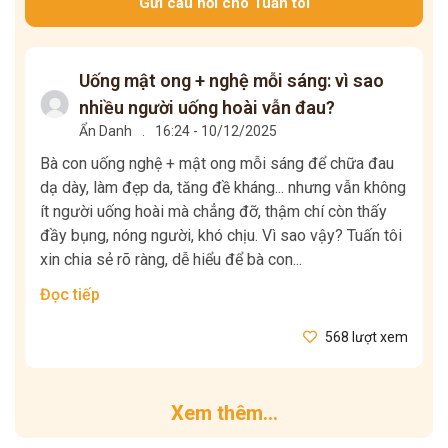
Gửi câu hỏi cho Tuấn tôi
Uống mật ong + nghệ mỗi sáng: vì sao
nhiều người uống hoài vẫn đau?
Ẩn Danh
.
16:24 - 10/12/2025
Bà con uống nghệ + mật ong mỗi sáng để chữa đau
dạ dày, làm đẹp da, tăng đề kháng... nhưng vẫn không
ít người uống hoài mà chẳng đỡ, thậm chí còn thấy
đầy bụng, nóng người, khó chịu. Vì sao vậy? Tuấn tôi
xin chia sẻ rõ ràng, dễ hiểu để bà con...
Đọc tiếp
568 lượt xem
Xem thêm...