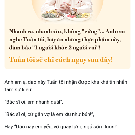
Nhanh ra, nhanh xìu, không "cứng"... Anh em
nghe Tuấn tôi, hãy ăn những thực phẩm này,
đảm bảo "1 người khỏe 2 người vui"!
Tuấn tôi sẽ chỉ cách ngay sau đây!
Anh em ạ, dạo này Tuấn tôi nhận được kha khá tin nhắn
tâm sự kiểu:
“Bác sĩ ơi, em nhanh quá!”,
“Bác sĩ ơi, cứ gần vợ là em xìu như bún!”,
Hay “Dạo này em yếu, vợ quay lưng ngủ sớm luôn!”.