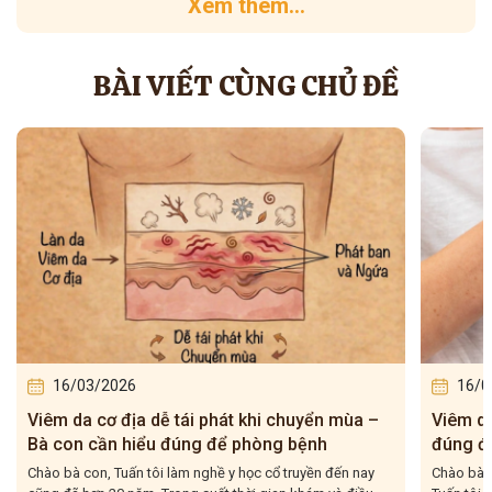
Xem thêm...
BÀI VIẾT CÙNG CHỦ ĐỀ
16/03/2026
16/0
Viêm da cơ địa dễ tái phát khi chuyển mùa –
Viêm da 
Bà con cần hiểu đúng để phòng bệnh
đúng để
Chào bà con, Tuấn tôi làm nghề y học cổ truyền đến nay
Chào bà co