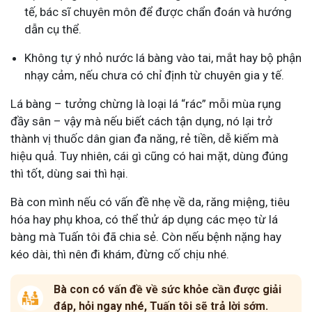
tế, bác sĩ chuyên môn để được chẩn đoán và hướng
dẫn cụ thể.
Không tự ý nhỏ nước lá bàng vào tai, mắt hay bộ phận
nhạy cảm, nếu chưa có chỉ định từ chuyên gia y tế.
Lá bàng – tưởng chừng là loại lá “rác” mỗi mùa rụng
đầy sân – vậy mà nếu biết cách tận dụng, nó lại trở
thành vị thuốc dân gian đa năng, rẻ tiền, dễ kiếm mà
hiệu quả. Tuy nhiên, cái gì cũng có hai mặt, dùng đúng
thì tốt, dùng sai thì hại.
Bà con mình nếu có vấn đề nhẹ về da, răng miệng, tiêu
hóa hay phụ khoa, có thể thử áp dụng các mẹo từ lá
bàng mà Tuấn tôi đã chia sẻ. Còn nếu bệnh nặng hay
kéo dài, thì nên đi khám, đừng cố chịu nhé.
Bà con có vấn đề về sức khỏe cần được giải
đáp, hỏi ngay nhé, Tuấn tôi sẽ trả lời sớm.