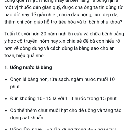
cũng quen mặt. Nhưng mấy ai biết rằng, lá bàng lại là
một vị thuốc dân gian quý, được cha ông ta tin dùng từ
bao đời nay để giải nhiệt, chữa đau họng, làm đẹp da,
thậm chí còn giúp hỗ trợ tiêu hóa và trị bệnh phụ khoa?
Tuấn tôi, với hơn 20 năm nghiên cứu và chữa bệnh bằng
y học cổ truyền, hôm nay xin chia sẻ để bà con hiểu rõ
hơn về công dụng và cách dùng lá bàng sao cho an
toàn, hiệu quả nhé.
1. Uống nước lá bàng
Chọn lá bàng non, rửa sạch, ngâm nước muối 10
phút.
Đun khoảng 10–15 lá với 1 lít nước trong 15 phút.
Có thể thêm chút muối hạt cho dễ uống và tăng tác
dụng sát khuẩn.
Uống ấm, ngày 1–2 lần, dùng trong 3–5 ngày tùy