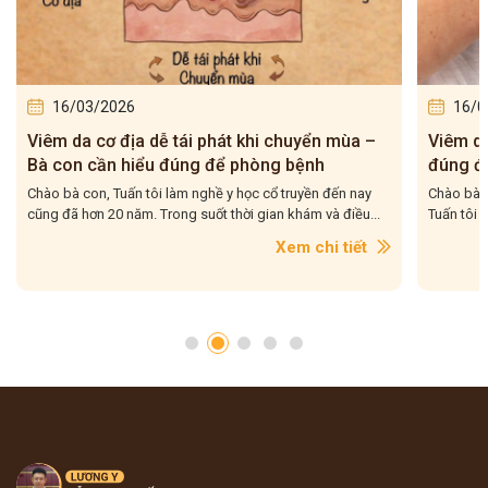
16/03/2026
16/0
Viêm da cơ địa tái đi tái lại – Bà con hiểu
5 bài t
đúng để điều trị cho dứt điểm
– Tuấn 
Chào bà con, Viêm da cơ địa tái đi tái lại là tình trạng mà
Chào bà c
Tuấn tôi gặp rất nhiều trong quá trình hơn 20...
tôi gặp r
con....
Xem chi tiết