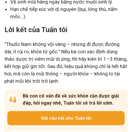
Vệ sinh mũi hàng ngày bằng nước muối sinh lý.
Hạn chế tiếp xúc với dị nguyên (bụi, lông thú, nấm
mốc…).
Lời kết của Tuấn tôi
“Thuốc Nam không vội vàng – nhưng đi được đường
dài, ít rủi ro, khỏe từ gốc.” Nếu bà con xác định dùng
thảo dược trị viêm mũi dị ứng, thì hãy kiên trì 1–3 tháng,
kết hợp giữ gìn tốt. Sau đó, hiệu quả không chỉ là hết hắt
hơi, mà còn là mũi thông – người khỏe – không lo tái
phát mỗi khi trời trở lạnh.
Bà con có vấn đề về sức khỏe cần được giải
đáp, hỏi ngay nhé, Tuấn tôi sẽ trả lời sớm.
Gửi câu hỏi cho Tuấn tôi