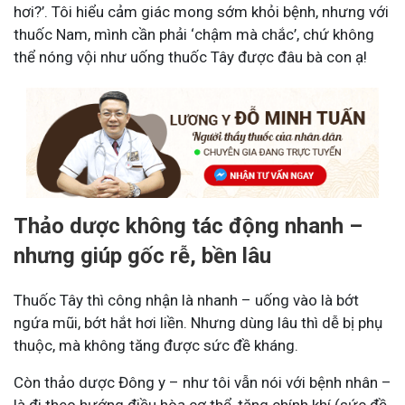
hơi?’. Tôi hiểu cảm giác mong sớm khỏi bệnh, nhưng với
thuốc Nam, mình cần phải ‘chậm mà chắc’, chứ không
thể nóng vội như uống thuốc Tây được đâu bà con ạ!
Thảo dược không tác động nhanh –
nhưng giúp gốc rễ, bền lâu
Thuốc Tây thì công nhận là nhanh – uống vào là bớt
ngứa mũi, bớt hắt hơi liền. Nhưng dùng lâu thì dễ bị phụ
thuộc, mà không tăng được sức đề kháng.
Còn thảo dược Đông y – như tôi vẫn nói với bệnh nhân –
là đi theo hướng điều hòa cơ thể, tăng chính khí (sức đề