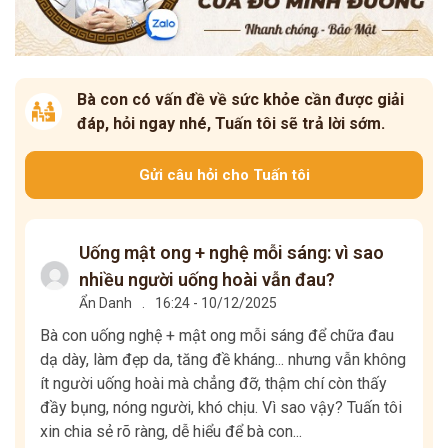
Bà con có vấn đề về sức khỏe cần được giải
đáp, hỏi ngay nhé, Tuấn tôi sẽ trả lời sớm.
Gửi câu hỏi cho Tuấn tôi
Uống mật ong + nghệ mỗi sáng: vì sao
nhiều người uống hoài vẫn đau?
Ẩn Danh
.
16:24 - 10/12/2025
Bà con uống nghệ + mật ong mỗi sáng để chữa đau
dạ dày, làm đẹp da, tăng đề kháng... nhưng vẫn không
ít người uống hoài mà chẳng đỡ, thậm chí còn thấy
đầy bụng, nóng người, khó chịu. Vì sao vậy? Tuấn tôi
xin chia sẻ rõ ràng, dễ hiểu để bà con...