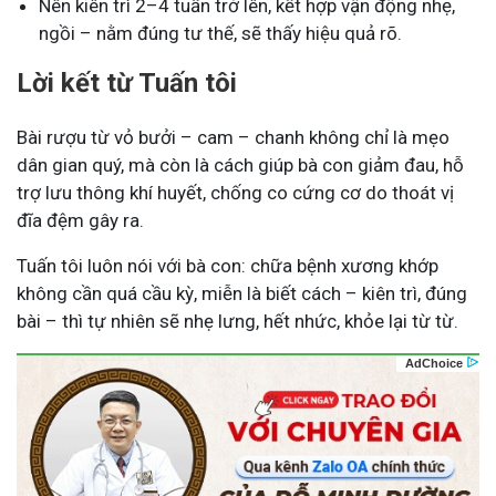
Nên kiên trì 2–4 tuần trở lên, kết hợp vận động nhẹ,
ngồi – nằm đúng tư thế, sẽ thấy hiệu quả rõ.
Lời kết từ Tuấn tôi
Bài rượu từ vỏ bưởi – cam – chanh không chỉ là mẹo
dân gian quý, mà còn là cách giúp bà con giảm đau, hỗ
trợ lưu thông khí huyết, chống co cứng cơ do thoát vị
đĩa đệm gây ra.
Tuấn tôi luôn nói với bà con: chữa bệnh xương khớp
không cần quá cầu kỳ, miễn là biết cách – kiên trì, đúng
bài – thì tự nhiên sẽ nhẹ lưng, hết nhức, khỏe lại từ từ.