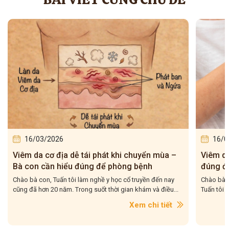
16/03/2026
16/0
Viêm da cơ địa tái đi tái lại – Bà con hiểu
5 bài t
đúng để điều trị cho dứt điểm
– Tuấn 
Chào bà con, Viêm da cơ địa tái đi tái lại là tình trạng mà
Chào bà c
Tuấn tôi gặp rất nhiều trong quá trình hơn 20...
tôi gặp r
con....
Xem chi tiết