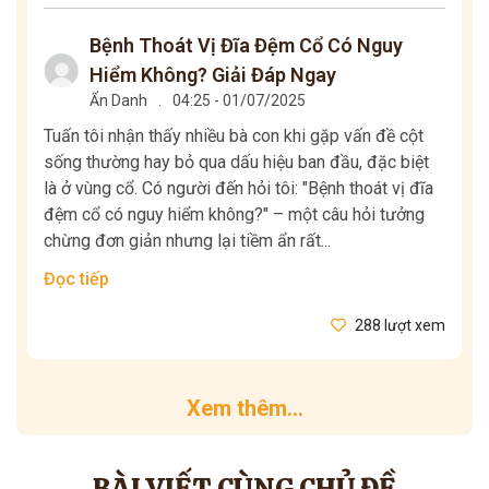
Bệnh Thoát Vị Đĩa Đệm Cổ Có Nguy
Hiểm Không? Giải Đáp Ngay
Ẩn Danh
.
04:25 - 01/07/2025
Tuấn tôi nhận thấy nhiều bà con khi gặp vấn đề cột
sống thường hay bỏ qua dấu hiệu ban đầu, đặc biệt
là ở vùng cổ. Có người đến hỏi tôi: "Bệnh thoát vị đĩa
đệm cổ có nguy hiểm không?" – một câu hỏi tưởng
chừng đơn giản nhưng lại tiềm ẩn rất...
Đọc tiếp
288 lượt xem
Xem thêm...
BÀI VIẾT CÙNG CHỦ ĐỀ