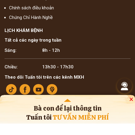
Chính sách điều khoản
Chứng Chỉ Hành Nghề
LỊCH KHÁM BỆNH
Tất cả các ngày trong tuần
Sáng:
8h - 12h
Chiều:
13h30 - 17h30
Theo dõi Tuấn tôi trên các kênh MXH
×
Bà con để lại thông tin
Tuấn tôi
TƯ VẤN MIỄN PHÍ
Bản quyền ©2025 Lương y Đỗ Minh Tuấn
* Thông tin trên website mang tính tham khảo nội bộ về y học cổ truyền. Bà con
không nên tự ý áp dụng chẩn đoán hay điều trị bệnh, cần tham khảo ý kiến của
bác sĩ chuyên khoa và cơ sở y tế.