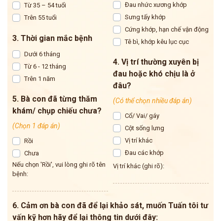
Đau nhức xương khớp
Từ 35 – 54 tuổi
Sưng tấy khớp
Trên 55 tuổi
Cứng khớp, hạn chế vận động
3. Thời gian mắc bệnh
Tê bì, khớp kêu lục cục
Dưới 6 tháng
4. Vị trí thường xuyên bị
Từ 6 - 12 tháng
đau hoặc khó chịu là ở
Trên 1 năm
đâu?
5. Bà con đã từng thăm
(Có thể chọn nhiều đáp án)
khám/ chụp chiếu chưa?
Cổ/ Vai/ gáy
(Chọn 1 đáp án)
Cột sống lưng
Vị trí khác
Rồi
Đau các khớp
Chưa
Nếu chọn 'Rồi', vui lòng ghi rõ tên
Vị trí khác (ghi rõ):
bệnh:
6. Cảm ơn bà con đã để lại khảo sát, muốn Tuấn tôi tư
vấn kỹ hơn hãy để lại thông tin dưới đây: