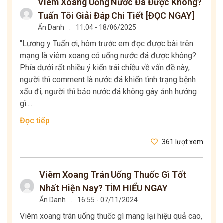
Viêm Xoang Uống Nước Đá Được Không?
Tuấn Tôi Giải Đáp Chi Tiết [ĐỌC NGAY]
Ẩn Danh
.
11:04 - 18/06/2025
"Lương y Tuấn ơi, hôm trước em đọc được bài trên
mạng là viêm xoang có uống nước đá được không?
Phía dưới rất nhiều ý kiến trái chiều về vấn đề này,
người thì comment là nước đá khiến tình trạng bệnh
xấu đi, người thì bảo nước đá không gây ảnh hưởng
gì....
Đọc tiếp
361 lượt xem
Viêm Xoang Trán Uống Thuốc Gì Tốt
Nhất Hiện Nay? TÌM HIỂU NGAY
Ẩn Danh
.
16:55 - 07/11/2024
Viêm xoang trán uống thuốc gì mang lại hiệu quả cao,