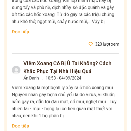
trong của các hốc xoang. Khi lớp niêm mạc này bị
sưng tấy và phù nề, dịch nhầy sẽ đặc quánh và gây
bít tắc các hốc xoang. Từ đó gây ra các triệu chứng
như khó thở, ngạt mũi, chảy nước mũi,... Vậy bị...
Đọc tiếp
320 lượt xem
Viêm Xoang Có Bị Ù Tai Không? Cách
Khắc Phục Tại Nhà Hiệu Quả
Ẩn Danh
.
10:53 - 04/09/2024
Viêm xoang là một bệnh lý xảy ra ở hốc xoang mũi.
Nguyên nhân gây bệnh chủ yếu là do virus, vi khuẩn,
nấm gây ra, dẫn tới đau mặt, sổ mũi, nghẹt mũi... Tuy
nhiên tai - mũi - họng lại có liên quan mật thiết với
nhau, nên khi 1 bộ phận bị...
Đọc tiếp