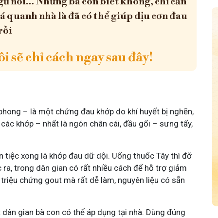
ủ nổi… Nhưng bà con biết không, chỉ cần
lá quanh nhà là đã có thể giúp dịu cơn đau
rồi
i sẽ chỉ cách ngay sau đây!
phong – là một chứng đau khớp do khí huyết bị nghẽn,
các khớp – nhất là ngón chân cái, đầu gối – sưng tấy,
ăn tiệc xong là khớp đau dữ dội. Uống thuốc Tây thì đỡ
ra, trong dân gian có rất nhiều cách để hỗ trợ giảm
m triệu chứng gout mà rất dễ làm, nguyên liệu có sẵn
t dân gian bà con có thể áp dụng tại nhà. Dùng đúng