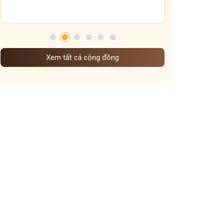
chế độ ăn uống sinh hoạt dưỡng sinh khi vào đông
Dưỡng sinh Gan theo nguyên tắc đông y
mẹo giữ ấm xoang họng
dưỡng sinh theo mùa
Xem tất cả cộng đồng
Dưỡng sinh đem đến những lợi ích gì
cấp độ viêm xoang
Ảnh hưởng của thời tiết lạnh đến viêm xoang
Vì sao ngày Tết dễ mất ngủ hơn ngày thường
Vai trò các tạng phủ đối với bệnh mề đay
các kiểu mất ngủ mà bạn nên biết
cách giữ ấm cơ thể vào mùa đông
Dạ dày sợ nhất cái gì
Ngày nào cũng uống nước gừng có tốt không
Trào ngược dạ dày uống nghệ mật ong khi nào