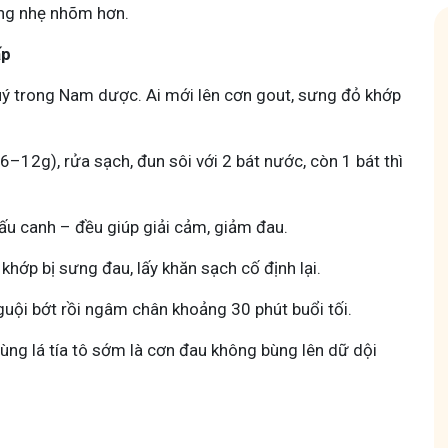
ũng nhẹ nhõm hơn.
ấp
 quý trong Nam dược. Ai mới lên cơn gout, sưng đỏ khớp
 Mẩn Ngứa
Tuấn tôi - Y diệu thuốc nam
6–12g), rửa sạch, đun sôi với 2 bát nước, còn 1 bát thì
95,5k
thành viên
nh hưởng sinh hoạt.
Góc nhỏ tôi chia sẻ với bà con về chuyện thuốc Nam, về
ấu canh – đều giúp giải cảm, giảm đau.
a, làm dịu da và
tất tần tật kiến thức sức khỏe và cách chăm sóc bản
thân theo YHCT.
n khớp bị sưng đau, lấy khăn sạch cố định lại.
nguội bớt rồi ngâm chân khoảng 30 phút buổi tối.
ùng lá tía tô sớm là cơn đau không bùng lên dữ dội