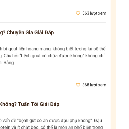
563 lượt xem
? Chuyên Gia Giải Đáp
h bị gout liền hoang mang, không biết tương lai sẽ thế
ng. Câu hỏi “bệnh gout có chữa được không” không chỉ
. Bằng...
368 lượt xem
Không? Tuấn Tôi Giải Đáp
ề vấn đề "bệnh gút có ăn được đậu phụ không". Đậu
otein và ít chất béo, có thể là món ăn phổ biến trong