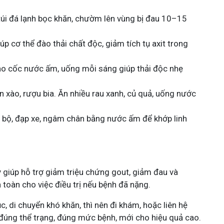
túi đá lạnh bọc khăn, chườm lên vùng bị đau 10–15
p cơ thể đào thải chất độc, giảm tích tụ axit trong
o cốc nước ấm, uống mỗi sáng giúp thải độc nhẹ
n xào, rượu bia. Ăn nhiều rau xanh, củ quả, uống nước
i bộ, đạp xe, ngâm chân bằng nước ấm để khớp linh
 giúp hỗ trợ giảm triệu chứng gout, giảm đau và
toàn cho việc điều trị nếu bệnh đã nặng.
c, di chuyển khó khăn, thì nên đi khám, hoặc liên hệ
úng thể trạng, đúng mức bệnh, mới cho hiệu quả cao.