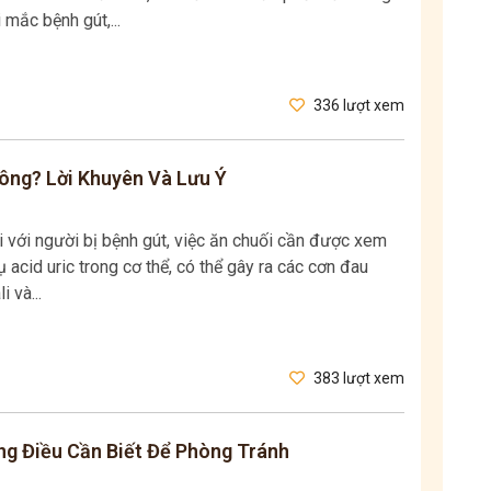
 mắc bệnh gút,...
336 lượt xem
ông? Lời Khuyên Và Lưu Ý
i với người bị bệnh gút, việc ăn chuối cần được xem
ụ acid uric trong cơ thể, có thể gây ra các cơn đau
 và...
383 lượt xem
g Điều Cần Biết Để Phòng Tránh