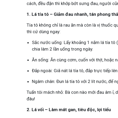
cách, đều đặn thì khớp bớt sưng đau, người c
1. Lá tía tô – Giảm đau nhanh, tán phong th
Tía tô không chỉ là rau ăn mà còn là vị thuốc
thì cứ dùng ngay:
Mề Đay Đỗ Minh - Đánh Bay
Sắc nước uống: Lấy khoảng 1 nắm lá tía tô (
chia làm 2 lần uống trong ngày.
4,2K
thành viên
Mề đay, mẩn ngứa gây khó chịu và ả
Ăn sống: Ăn cùng cơm, cuốn với thịt, hoặc n
Đây là nơi tôi chia sẻ cách giảm ngứ
ngừa tái phát
Đắp ngoài: Giã nát lá tía tô, đắp trực tiếp lê
Ngâm chân: Đun lá tía tô với 2 lít nước, để 
Tuấn tôi mách nhỏ: Bà con nào mới đau âm ỉ, d
đâu!
2. Lá vối – Làm mát gan, tiêu độc, lợi tiểu