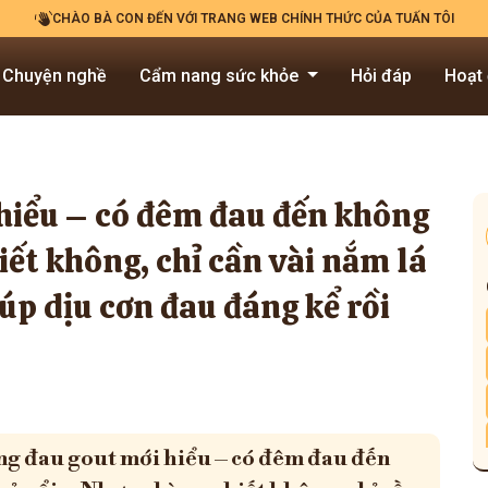
CHÀO BÀ CON ĐẾN VỚI TRANG WEB CHÍNH THỨC CỦA TUẤN TÔI
Chuyện nghề
Cẩm nang sức khỏe
Hỏi đáp
Hoạt
 hiểu – có đêm đau đến không
ết không, chỉ cần vài nắm lá
úp dịu cơn đau đáng kể rồi
ừng đau gout mới hiểu – có đêm đau đến