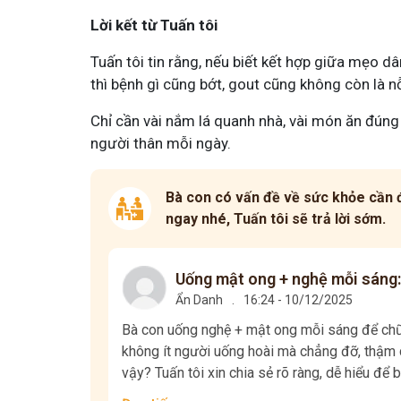
Lời kết từ Tuấn tôi
Tuấn tôi tin rằng, nếu biết kết hợp giữa mẹo dâ
thì bệnh gì cũng bớt, gout cũng không còn là n
Chỉ cần vài nắm lá quanh nhà, vài món ăn đúng
người thân mỗi ngày.
Bà con có vấn đề về sức khỏe cần đ
ngay nhé, Tuấn tôi sẽ trả lời sớm.
Uống mật ong + nghệ mỗi sáng:
Ẩn Danh
.
16:24 - 10/12/2025
Bà con uống nghệ + mật ong mỗi sáng để chữa
không ít người uống hoài mà chẳng đỡ, thậm c
vậy? Tuấn tôi xin chia sẻ rõ ràng, dễ hiểu để b