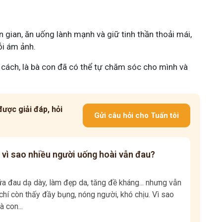
n gian, ăn uống lành mạnh và giữ tinh thần thoải mái,
ỗi ám ảnh.
 cách, là bà con đã có thể tự chăm sóc cho mình và
ược giải đáp, hỏi
Gửi câu hỏi cho Tuấn tôi
 vì sao nhiều người uống hoài vẫn đau?
 đau dạ dày, làm đẹp da, tăng đề kháng... nhưng vẫn
hí còn thấy đầy bụng, nóng người, khó chịu. Vì sao
à con...