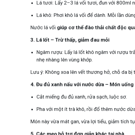
Lá tươi: Lấy 2–3 lá vối tươi, đun với 800ml
Tham gia n
Lá khô: Phơi khô lá vối để dành. Mỗi lần dù
Nước lá vối
giúp cơ thể đào thải chất độc qu
3. Lá lốt – Trừ thấp, giảm đau mỏi
Ngâm rượu: Lấy lá lốt khô ngâm với rượu trắ
nhẹ nhàng lên vùng khớp.
Lưu ý: Không xoa lên vết thương hở, chỗ da bị 
4. Đu đủ xanh nấu với nước dừa – Món uống
Cắt miếng đu đủ xanh, rửa sạch, luộc sơ.
Pha với một ít trà khô, rồi đổ thêm nước dừ
Món này vừa mát gan, vừa lợi tiểu, giảm tích tụ
5. Các mẹo hỗ trợ đơn giản khác tại nhà