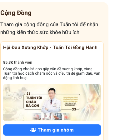
thay đổi cách ăn giảm trào ngược
Cộng Đồng
đau dạ dày mà tối nằm là khó chịu
Tham gia cộng đồng của Tuấn tôi để nhận
đau bụng mỗi khi căng thẳng
đau đầu nguyên phát
những kiến thức sức khỏe hữu ích!
cúi đầu xuống bị đau đầu
Các loại viêm da
Hội Đau Xương Khớp - Tuấn Tôi Đồng Hành
Cộng Đồng Chữ
Giải pháp kéo giãn cột sống đơn giản
5 cấp độ của trào ngược dạ dày
85,3K
thành viên
13,1k
thành viên
Cộng đồng cho bà con gặp vấn đề xương khớp, cùng
Cộng đồng này sẽ gi
Hàn thấp tích tụ đầu xuân
Ngủ muộn kéo dài
Tuấn tôi học cách chăm sóc và điều trị để giảm đau, vận
dẳng, viêm xoang tá
động linh hoạt.
trào ngược dạ dày gây mất ngủ
đau lưng mỏi gối
Cây thuốc nam chữa đau lưng mỏi gối
nổi mẩn dị ứng trong những ngày Tết
Các thói quen gây trào ngược dạ dày
Biến chứng trào ngược dạ dày
Mất ngủ sau tết
Tham gia nhóm
bị đau dạ dày âm ỉ cả ngày
Đau mỏi cổ bên trái