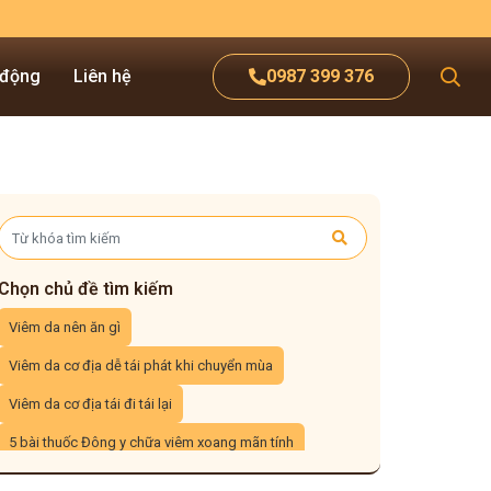
 động
Liên hệ
0987 399 376
Chọn chủ đề tìm kiếm
Viêm da nên ăn gì
Viêm da cơ địa dễ tái phát khi chuyển mùa
Viêm da cơ địa tái đi tái lại
5 bài thuốc Đông y chữa viêm xoang mãn tính
3 cách xông mũi trị viêm xoang tại nhà