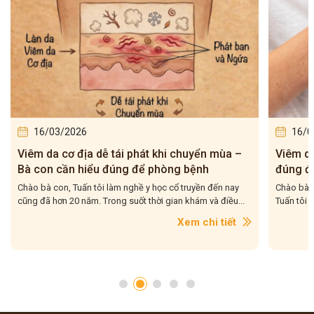
16/03/2026
16/0
Viêm da cơ địa tái đi tái lại – Bà con hiểu
5 bài t
đúng để điều trị cho dứt điểm
– Tuấn 
Chào bà con, Viêm da cơ địa tái đi tái lại là tình trạng mà
Chào bà c
Tuấn tôi gặp rất nhiều trong quá trình hơn 20...
tôi gặp r
con....
Xem chi tiết