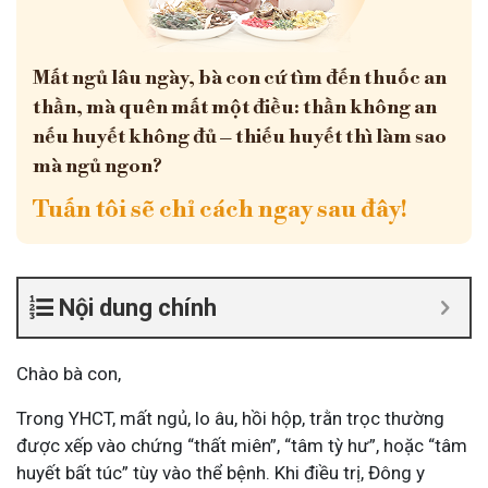
Mất ngủ lâu ngày, bà con cứ tìm đến thuốc an
thần, mà quên mất một điều: thần không an
nếu huyết không đủ – thiếu huyết thì làm sao
mà ngủ ngon?
Tuấn tôi sẽ chỉ cách ngay sau đây!
Nội dung chính
Chào bà con,
Trong YHCT, mất ngủ, lo âu, hồi hộp, trằn trọc thường
được xếp vào chứng “thất miên”, “tâm tỳ hư”, hoặc “tâm
huyết bất túc” tùy vào thể bệnh. Khi điều trị, Đông y