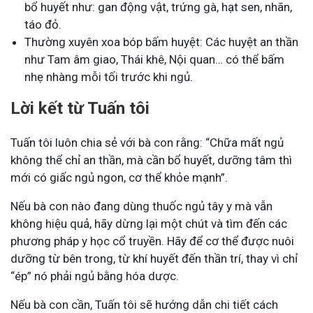
bổ huyết như: gan động vật, trứng gà, hạt sen, nhãn,
táo đỏ.
Thường xuyên xoa bóp bấm huyệt: Các huyệt an thần
như Tam âm giao, Thái khê, Nội quan… có thể bấm
nhẹ nhàng mỗi tối trước khi ngủ.
Lời kết từ Tuấn tôi
Tuấn tôi luôn chia sẻ với bà con rằng: “Chữa mất ngủ
không thể chỉ an thần, mà cần bổ huyết, dưỡng tâm thì
mới có giấc ngủ ngon, cơ thể khỏe mạnh”.
Nếu bà con nào đang dùng thuốc ngủ tây y mà vẫn
không hiệu quả, hãy dừng lại một chút và tìm đến các
phương pháp y học cổ truyền. Hãy để cơ thể được nuôi
dưỡng từ bên trong, từ khí huyết đến thần trí, thay vì chỉ
“ép” nó phải ngủ bằng hóa dược.
Nếu bà con cần, Tuấn tôi sẽ hướng dẫn chi tiết cách