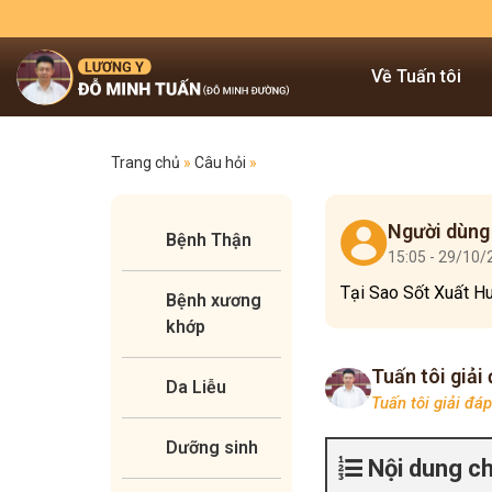
Về Tuấn tôi
Trang chủ
»
Câu hỏi
»
Người dùng
Bệnh Thận
15:05 - 29/10
Tại Sao Sốt Xuất H
Bệnh xương
khớp
Tuấn tôi giải
Da Liễu
Tuấn tôi giải đá
Dưỡng sinh
Nội dung c