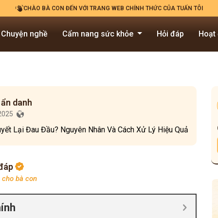
CHÀO BÀ CON ĐẾN VỚI TRANG WEB CHÍNH THỨC CỦA TUẤN TÔI
Chuyện nghề
Cẩm nang sức khỏe
Hỏi đáp
Hoạt
 ẩn danh
/2025
uyết Lại Đau Đầu? Nguyên Nhân Và Cách Xử Lý Hiệu Quả
 đáp
p cho bà con
hính