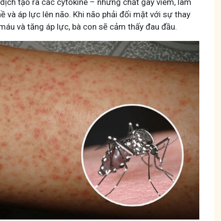
 dịch tạo ra các cytokine – những chất gây viêm, làm
nề và áp lực lên não. Khi não phải đối mặt với sự thay
 máu và tăng áp lực, bà con sẽ cảm thấy đau đầu.
 - Y diệu thuốc nam
Hội Đau Xương Khớp - Tu
 viên
85,3K
thành viên
 chia sẻ với bà con về chuyện thuốc Nam, về
Cộng đồng cho bà con gặp vấn đ
 kiến thức sức khỏe và cách chăm sóc bản
Tuấn tôi học cách chăm sóc và đ
YHCT.
động linh hoạt.
Tham gia
Tham gia nhóm