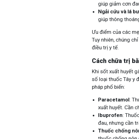
giúp giảm cơn đau
Ngải cứu và lá bư
giúp thông thoáng
Ưu điểm của các mẹo
Tuy nhiên, chúng chỉ
điều trị y tế.
Cách chữa trị bằ
Khi sốt xuất huyết 
số loại thuốc Tây y
pháp phổ biến:
Paracetamol
: Th
xuất huyết. Cần c
Ibuprofen
: Thuố
đau, nhưng cần tr
Thuốc chống nô
thuốc chống nôn 