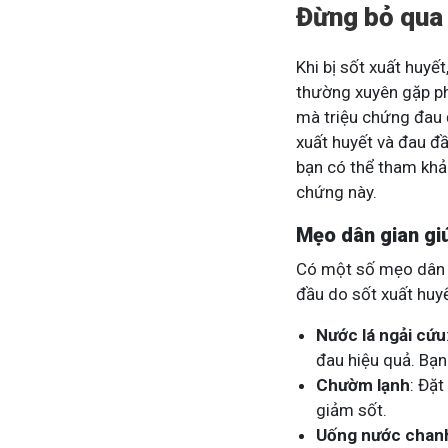
Đừng bỏ qua 
Khi bị sốt xuất huyế
thường xuyên gặp phả
mà triệu chứng đau đ
xuất huyết và đau đầ
bạn có thể tham khảo
chứng này.
Mẹo dân gian gi
Có một số mẹo dân 
đầu do sốt xuất huyế
Nước lá ngải cứu
đau hiệu quả. Bạn
Chườm lạnh
: Đặ
giảm sốt.
Uống nước chan