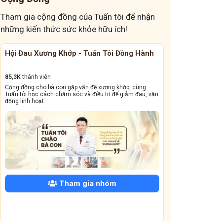
Tham gia cộng đồng của Tuấn tôi để nhận
những kiến thức sức khỏe hữu ích!
ấn Tôi Đồng Hành
Cộng Đồng Chữa Bệnh Tai Mũi Họng
13,1k
thành viên
ề xương khớp, cùng
Cộng đồng này sẽ giúp bà con đẩy lùi tình trạng ho dai
iều trị để giảm đau, vận
dẳng, viêm xoang tái phát triền miền, amidan sưng đỏ,.
 nhóm
Tham gia nhóm