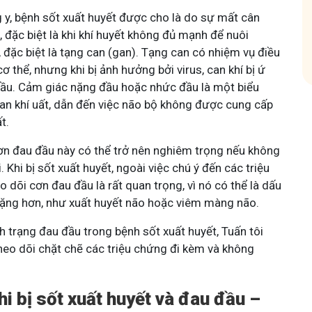
g y, bệnh sốt xuất huyết được cho là do sự mất cân
, đặc biệt là khi khí huyết không đủ mạnh để nuôi
 đặc biệt là tạng can (gan). Tạng can có nhiệm vụ điều
ơ thể, nhưng khi bị ảnh hưởng bởi virus, can khí bị ứ
 đầu. Cảm giác nặng đầu hoặc nhức đầu là một biểu
can khí uất, dẫn đến việc não bộ không được cung cấp
t.
ơn đau đầu này có thể trở nên nghiêm trọng nếu không
i. Khi bị sốt xuất huyết, ngoài việc chú ý đến các triệu
o dõi cơn đau đầu là rất quan trọng, vì nó có thể là dấu
 nặng hơn, như xuất huyết não hoặc viêm màng não.
nh trạng đau đầu trong bệnh sốt xuất huyết, Tuấn tôi
heo dõi chặt chẽ các triệu chứng đi kèm và không
hi bị sốt xuất huyết và đau đầu –