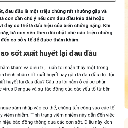
ết, đau đầu là một triệu chứng rất thường gặp và
Bà con cần chú ý nếu cơn đau đầu kéo dài hoặc
ì đây có thể là dấu hiệu của biến chứng nặng. Khi
 này, bà con nên theo dõi chặt chẽ các triệu chứng
 đến cơ sở y tế để được thăm khám.
sao sốt xuất huyết lại đau đầu
hăm khám và điều trị, Tuấn tôi nhận thấy một trong
à bệnh nhân sốt xuất huyết hay gặp là đau đầu dữ dội.
ất huyết lại đau đầu? Câu trả lời nằm ở cả sự phản
c virus Dengue và sự tác động của các yếu tố từ bên
Dengue xâm nhập vào cơ thể, chúng tấn công vào các tế
y viêm nhiễm. Tình trạng viêm nhiễm này dẫn đến việc
ín hiệu báo động thông qua các cơn sốt. Điều này kích