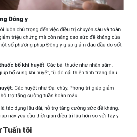
ằng Đông y
ôi luôn chú trọng đến việc điều trị chuyên sâu và toàn
 giảm triệu chứng mà còn nâng cao sức đề kháng của
 một số phương pháp Đông y giúp giảm đau đầu do sốt
thuốc bổ khí huyết
: Các bài thuốc như nhân sâm,
iúp bổ sung khí huyết, từ đó cải thiện tình trạng đau
huyệt
: Các huyệt như Đại chùy, Phong trì giúp giảm
, hỗ trợ tăng cường tuần hoàn máu.
là tác dụng lâu dài, hỗ trợ tăng cường sức đề kháng.
áp này yêu cầu thời gian điều trị lâu hơn so với Tây y.
ừ Tuấn tôi