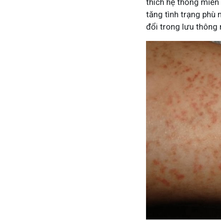
thích hệ thống miễn
tăng tình trạng phù 
đổi trong lưu thông
Mề Đay Đỗ Minh - Đánh Bay Mẩn Ngứa
Tuấn tôi
4,2K
thành viên
95,5k
thành
Mề đay, mẩn ngứa gây khó chịu và ảnh hưởng sinh hoạt.
Góc nhỏ tôi
Đây là nơi tôi chia sẻ cách giảm ngứa, làm dịu da và
tất tần tật
ngừa tái phát
thân theo 
Tham gia nhóm