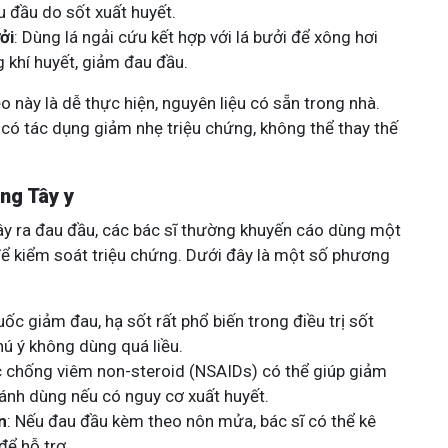
 đầu do sốt xuất huyết.
ởi
: Dùng lá ngải cứu kết hợp với lá bưởi để xông hơi
 khí huyết, giảm đau đầu.
 này là dễ thực hiện, nguyên liệu có sẵn trong nhà.
 có tác dụng giảm nhẹ triệu chứng, không thể thay thế
ng Tây y
gây ra đau đầu, các bác sĩ thường khuyến cáo dùng một
 để kiểm soát triệu chứng. Dưới đây là một số phương
uốc giảm đau, hạ sốt rất phổ biến trong điều trị sốt
hú ý không dùng quá liều.
c chống viêm non-steroid (NSAIDs) có thể giúp giảm
ánh dùng nếu có nguy cơ xuất huyết.
n
: Nếu đau đầu kèm theo nôn mửa, bác sĩ có thể kê
để hỗ trợ.