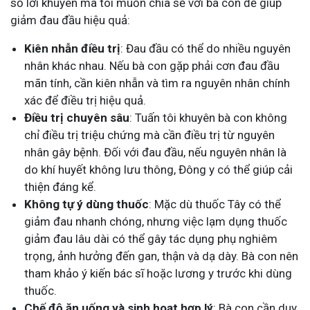
số lời khuyên mà tôi muốn chia sẻ với bà con để giúp
giảm đau đầu hiệu quả:
Kiên nhẫn điều trị
: Đau đầu có thể do nhiều nguyên
nhân khác nhau. Nếu bà con gặp phải cơn đau đầu
mãn tính, cần kiên nhẫn và tìm ra nguyên nhân chính
xác để điều trị hiệu quả.
Điều trị chuyên sâu
: Tuấn tôi khuyên bà con không
chỉ điều trị triệu chứng mà cần điều trị từ nguyên
nhân gây bệnh. Đối với đau đầu, nếu nguyên nhân là
do khí huyết không lưu thông, Đông y có thể giúp cải
thiện đáng kể.
Không tự ý dùng thuốc
: Mặc dù thuốc Tây có thể
giảm đau nhanh chóng, nhưng việc lạm dụng thuốc
giảm đau lâu dài có thể gây tác dụng phụ nghiêm
trọng, ảnh hưởng đến gan, thận và dạ dày. Bà con nên
tham khảo ý kiến bác sĩ hoặc lương y trước khi dùng
thuốc.
Chế độ ăn uống và sinh hoạt hợp lý
: Bà con cần duy