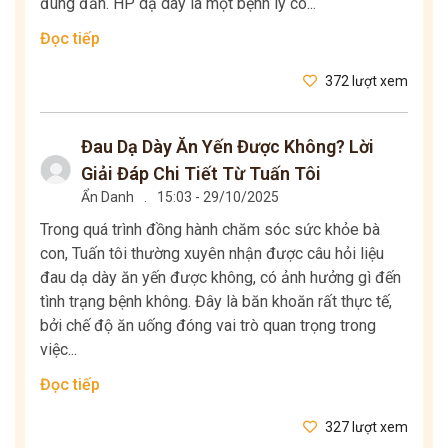
đúng đắn. HP dạ dày là một bệnh lý có...
Đọc tiếp
372 lượt xem
Đau Dạ Dày Ăn Yến Được Không? Lời
Giải Đáp Chi Tiết Từ Tuấn Tôi
Ẩn Danh
.
15:03 - 29/10/2025
Trong quá trình đồng hành chăm sóc sức khỏe bà
con, Tuấn tôi thường xuyên nhận được câu hỏi liệu
đau dạ dày ăn yến được không, có ảnh hưởng gì đến
tình trạng bệnh không. Đây là băn khoăn rất thực tế,
bởi chế độ ăn uống đóng vai trò quan trọng trong
việc...
Đọc tiếp
327 lượt xem