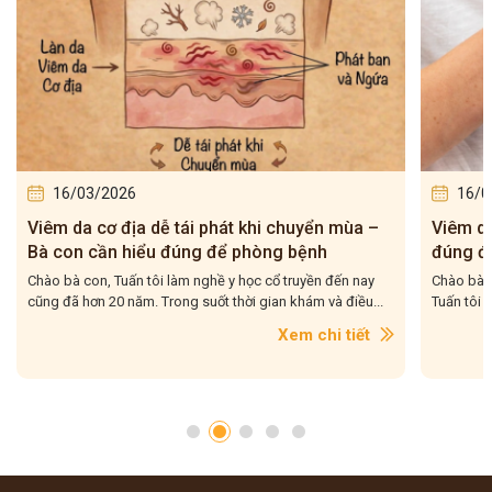
16/03/2026
16/0
Viêm da cơ địa tái đi tái lại – Bà con hiểu
5 bài t
đúng để điều trị cho dứt điểm
– Tuấn 
Chào bà con, Viêm da cơ địa tái đi tái lại là tình trạng mà
Chào bà c
Tuấn tôi gặp rất nhiều trong quá trình hơn 20...
tôi gặp r
con....
Xem chi tiết