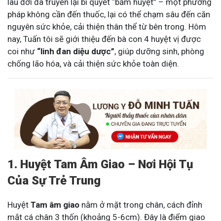
lâu đời đã truyền lại bí quyết “bấm huyệt” – một phương
pháp không cần đến thuốc, lại có thể chạm sâu đến căn
nguyên sức khỏe, cải thiện thân thể từ bên trong. Hôm
nay, Tuấn tôi sẽ giới thiệu đến bà con 4 huyệt vị được
coi như
“linh đan diệu dược”
, giúp dưỡng sinh, phòng
chống lão hóa, và cải thiện sức khỏe toàn diện.
1. Huyệt Tam Âm Giao – Nơi Hội Tụ
Của Sự Trẻ Trung
Huyệt
Tam âm giao
nằm ở mặt trong chân, cách đỉnh
mắt cá chân 3 thốn (khoảng 5-6cm). Đây là điểm giao