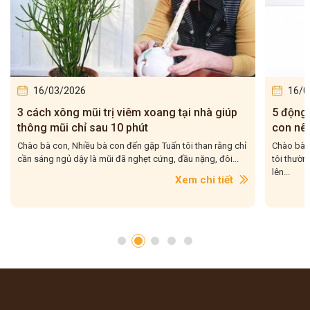
16/03/2026
16/0
3 cách xông mũi trị viêm xoang tại nhà giúp
5 động 
thông mũi chỉ sau 10 phút
con nên
Chào bà con, Nhiều bà con đến gặp Tuấn tôi than rằng chỉ
Chào bà c
cần sáng ngủ dậy là mũi đã nghẹt cứng, đầu nặng, đôi...
tôi thườn
lên...
Xem chi tiết