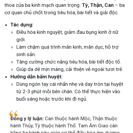
thoa của ba kinh mạch quan trọng:
Tỳ, Thận, Can
– ba
cơ quan chủ chốt trong tiêu hóa, bài tiết và giải độc.
Tác dụng:
Điều hòa kinh nguyệt, giảm đau bụng kinh ở nữ
giới.
Làm chậm quá trình mãn kinh, mãn dục, hỗ trợ
sinh sản.
Tăng cường chức năng tiêu hóa, bài tiết độc tố.
Giúp da dẻ mịn màng, cải thiện vẻ ngoài tươi trẻ.
Hướng dẫn bấm huyệt:
Dùng ngón tay cái nhấn nhẹ và day tròn tại huyệt
từ 2-3 phút mỗi bên chân. Có thể thực hiện vào
buổi sáng hoặc trước khi đi ngủ.
Đông y lý luận:
Can thuộc hành Mộc, Thận thuộc
hành Thủy, Tỳ thuộc hành Thổ. Tam Âm Giao cân
bằng ba hành này, giúp cơ thể điều hòa âm dương,