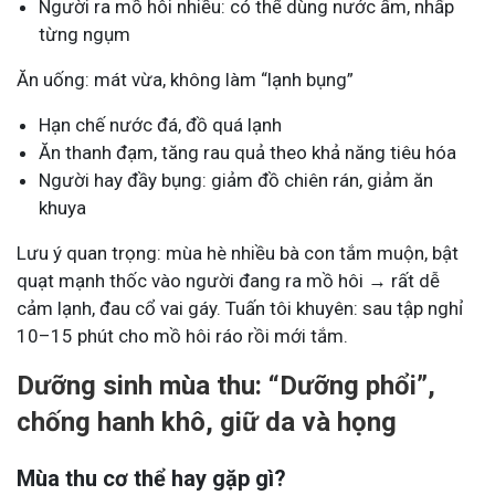
Người ra mồ hôi nhiều: có thể dùng nước ấm, nhấp
từng ngụm
Ăn uống: mát vừa, không làm “lạnh bụng”
Hạn chế nước đá, đồ quá lạnh
Ăn thanh đạm, tăng rau quả theo khả năng tiêu hóa
Người hay đầy bụng: giảm đồ chiên rán, giảm ăn
khuya
Lưu ý quan trọng: mùa hè nhiều bà con tắm muộn, bật
quạt mạnh thốc vào người đang ra mồ hôi → rất dễ
cảm lạnh, đau cổ vai gáy. Tuấn tôi khuyên: sau tập nghỉ
10–15 phút cho mồ hôi ráo rồi mới tắm.
Dưỡng sinh mùa thu: “Dưỡng phổi”,
chống hanh khô, giữ da và họng
Mùa thu cơ thể hay gặp gì?