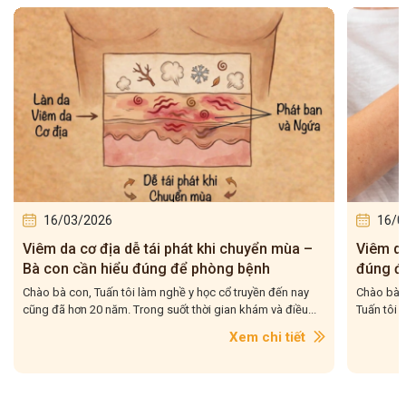
16/03/2026
16/0
Viêm da cơ địa tái đi tái lại – Bà con hiểu
5 bài t
đúng để điều trị cho dứt điểm
– Tuấn 
Chào bà con, Viêm da cơ địa tái đi tái lại là tình trạng mà
Chào bà c
Tuấn tôi gặp rất nhiều trong quá trình hơn 20...
tôi gặp r
con....
Xem chi tiết