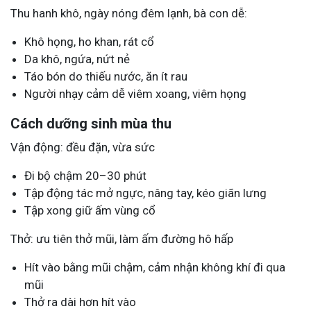
Thu hanh khô, ngày nóng đêm lạnh, bà con dễ:
Khô họng, ho khan, rát cổ
Da khô, ngứa, nứt nẻ
Táo bón do thiếu nước, ăn ít rau
Người nhạy cảm dễ viêm xoang, viêm họng
Cách dưỡng sinh mùa thu
Vận động: đều đặn, vừa sức
Đi bộ chậm 20–30 phút
Tập động tác mở ngực, nâng tay, kéo giãn lưng
Tập xong giữ ấm vùng cổ
Thở: ưu tiên thở mũi, làm ấm đường hô hấp
Hít vào bằng mũi chậm, cảm nhận không khí đi qua
mũi
Thở ra dài hơn hít vào