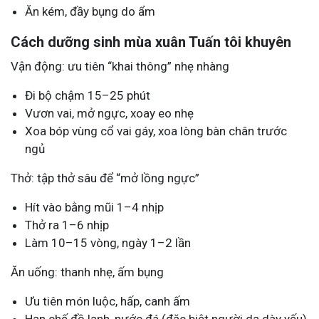
Ăn kém, đầy bụng do ẩm
Cách dưỡng sinh mùa xuân Tuấn tôi khuyên
Vận động: ưu tiên “khai thông” nhẹ nhàng
Đi bộ chậm 15–25 phút
Vươn vai, mở ngực, xoay eo nhẹ
Xoa bóp vùng cổ vai gáy, xoa lòng bàn chân trước
ngủ
Thở: tập thở sâu để “mở lồng ngực”
Hít vào bằng mũi 1–4 nhịp
Thở ra 1–6 nhịp
Làm 10–15 vòng, ngày 1–2 lần
Ăn uống: thanh nhẹ, ấm bụng
Ưu tiên món luộc, hấp, canh ấm
Hạn chế đồ lạnh, nước đá (đặc biệt người dạ dày yếu)