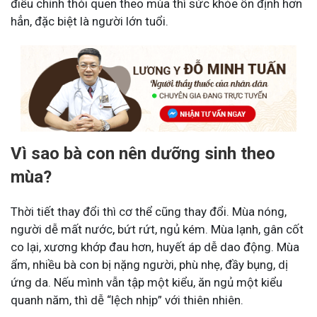
điều chỉnh thói quen theo mùa thì sức khỏe ổn định hơn
hẳn, đặc biệt là người lớn tuổi.
Vì sao bà con nên dưỡng sinh theo
mùa?
Thời tiết thay đổi thì cơ thể cũng thay đổi. Mùa nóng,
người dễ mất nước, bứt rứt, ngủ kém. Mùa lạnh, gân cốt
co lại, xương khớp đau hơn, huyết áp dễ dao động. Mùa
ẩm, nhiều bà con bị nặng người, phù nhẹ, đầy bụng, dị
ứng da. Nếu mình vẫn tập một kiểu, ăn ngủ một kiểu
quanh năm, thì dễ “lệch nhịp” với thiên nhiên.