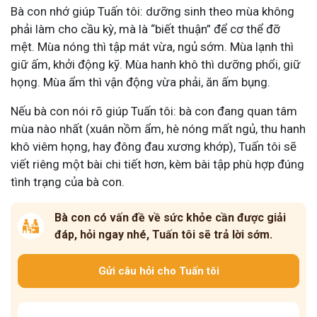
Bà con nhớ giúp Tuấn tôi: dưỡng sinh theo mùa không
phải làm cho cầu kỳ, mà là “biết thuận” để cơ thể đỡ
mệt. Mùa nóng thì tập mát vừa, ngủ sớm. Mùa lạnh thì
giữ ấm, khởi động kỹ. Mùa hanh khô thì dưỡng phổi, giữ
họng. Mùa ẩm thì vận động vừa phải, ăn ấm bụng.
Nếu bà con nói rõ giúp Tuấn tôi: bà con đang quan tâm
mùa nào nhất (xuân nồm ẩm, hè nóng mất ngủ, thu hanh
khô viêm họng, hay đông đau xương khớp), Tuấn tôi sẽ
viết riêng một bài chi tiết hơn, kèm bài tập phù hợp đúng
tình trạng của bà con.
Bà con có vấn đề về sức khỏe cần được giải
đáp, hỏi ngay nhé, Tuấn tôi sẽ trả lời sớm.
Gửi câu hỏi cho Tuấn tôi