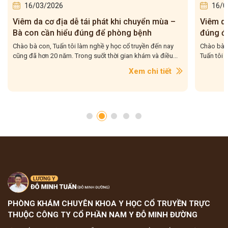
16/03/2026
16/0
Viêm da cơ địa dễ tái phát khi chuyển mùa –
Viêm da 
Bà con cần hiểu đúng để phòng bệnh
đúng để
Chào bà con, Tuấn tôi làm nghề y học cổ truyền đến nay
Chào bà co
cũng đã hơn 20 năm. Trong suốt thời gian khám và điều...
Tuấn tôi g
Xem chi tiết
PHÒNG KHÁM CHUYÊN KHOA Y HỌC CỔ TRUYỀN TRỰC
THUỘC CÔNG TY CỔ PHẦN NAM Y ĐỖ MINH ĐƯỜNG