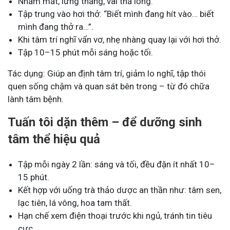
Nhắm mắt, lưng thẳng, vai thả lỏng.
Tập trung vào hơi thở: “Biết mình đang hít vào… biết
mình đang thở ra…”.
Khi tâm trí nghĩ vẩn vơ, nhẹ nhàng quay lại với hơi thở.
Tập 10–15 phút mỗi sáng hoặc tối.
Tác dụng: Giúp an định tâm trí, giảm lo nghĩ, tập thói
quen sống chậm và quan sát bên trong – từ đó chữa
lành tâm bệnh.
Tuấn tôi dặn thêm – để dưỡng sinh
tâm thể hiệu quả
Tập mỗi ngày 2 lần: sáng và tối, đều đặn ít nhất 10–
15 phút.
Kết hợp với uống trà thảo dược an thần như: tâm sen,
lạc tiên, lá vông, hoa tam thất.
Hạn chế xem điện thoại trước khi ngủ, tránh tin tiêu
cực.