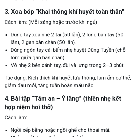
3. Xoa bóp “Khai thông khí huyết toàn thân”
Cách làm: (Mỗi sáng hoặc trước khi ngủ)
Dùng tay xoa nhẹ 2 tai (50 lần), 2 lòng bàn tay (50
lần), 2 gan bàn chân (50 lần).
Dùng ngón tay cái bấm nhẹ huyệt Dũng Tuyền (chỗ
lõm giữa gan bàn chân).
Vỗ nhẹ 2 bên cánh tay, đùi và lưng trong 2–3 phút.
Tác dụng: Kích thích khí huyết lưu thông, làm ấm cơ thể,
giảm đau mỏi, tăng tuần hoàn máu não.
4. Bài tập “Tâm an – Ý lắng” (thiền nhẹ kết
hợp niệm hơi thở)
Cách làm:
Ngồi xếp bằng hoặc ngồi ghế cho thoải mái.