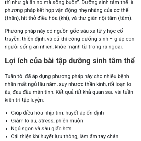
thì như gà ăn no mà sống buồn”. Dưỡng sinh tâm thể là
phương pháp kết hợp vận động nhẹ nhàng của cơ thể
(thân), hít thở điều hòa (khí), và thư giãn nội tâm (tâm).
Phương pháp này có nguồn gốc sâu xa từ y học cổ
truyền, thiền định, và cả khí công dưỡng sinh – giúp con
người sống an nhiên, khỏe mạnh từ trong ra ngoài.
Lợi ích của bài tập dưỡng sinh tâm thể
Tuấn tôi đã áp dụng phương pháp này cho nhiều bệnh
nhân mất ngủ lâu năm, suy nhược thần kinh, rối loạn lo
âu, đau đầu mãn tính. Kết quả rất khả quan sau vài tuần
kiên trì tập luyện:
Giúp điều hòa nhịp tim, huyết áp ổn định
Giảm lo âu, stress, phiền muộn
Ngủ ngon và sâu giấc hơn
Cải thiện khí huyết lưu thông, làm ấm tay chân