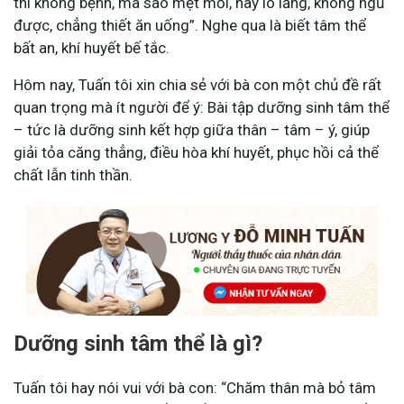
thì không bệnh, mà sao mệt mỏi, hay lo lắng, không ngủ
được, chẳng thiết ăn uống”. Nghe qua là biết tâm thể
bất an, khí huyết bế tắc.
Hôm nay, Tuấn tôi xin chia sẻ với bà con một chủ đề rất
quan trọng mà ít người để ý: Bài tập dưỡng sinh tâm thể
– tức là dưỡng sinh kết hợp giữa thân – tâm – ý, giúp
giải tỏa căng thẳng, điều hòa khí huyết, phục hồi cả thể
chất lẫn tinh thần.
Dưỡng sinh tâm thể là gì?
Tuấn tôi hay nói vui với bà con: “Chăm thân mà bỏ tâm