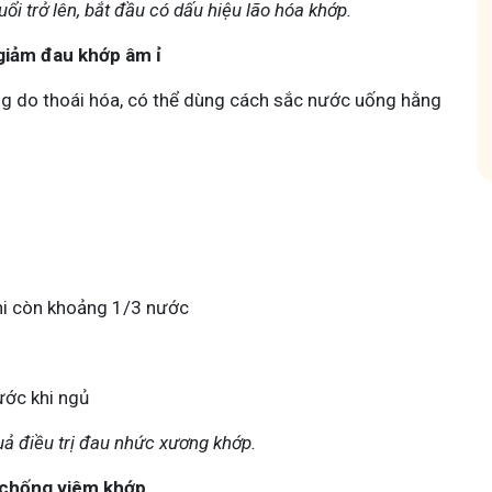
uổi trở lên, bắt đầu có dấu hiệu lão hóa khớp.
hóm
Tham gia nhóm
 giảm đau khớp âm ỉ
ng do thoái hóa, có thể dùng cách sắc nước uống hằng
hi còn khoảng 1/3 nước
ước khi ngủ
uả điều trị đau nhức xương khớp.
ỗ, chống viêm khớp