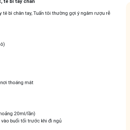
 tê bì tay chân
 tê bì chân tay, Tuấn tôi thường gợi ý ngâm rượu rễ
hô)
 Mẩn Ngứa
Tuấn tôi - Y diệu thuốc nam
95,5k
thành viên
nh hưởng sinh hoạt.
Góc nhỏ tôi chia sẻ với bà con về chuyện thuốc Nam, về
a, làm dịu da và
tất tần tật kiến thức sức khỏe và cách chăm sóc bản
thân theo YHCT.
 nơi thoáng mát
hoảng 20ml/lần)
vào buổi tối trước khi đi ngủ