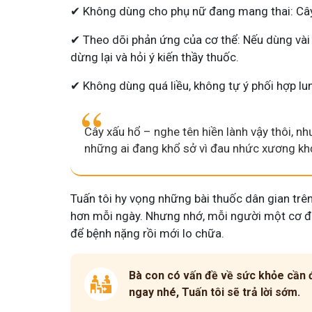
✔ Không dùng cho phụ nữ đang mang thai: Cây 
✔ Theo dõi phản ứng của cơ thể: Nếu dùng vài
dừng lại và hỏi ý kiến thầy thuốc.
✔ Không dùng quá liều, không tự ý phối hợp lun
Cây xấu hổ – nghe tên hiền lành vậy thôi, nh
những ai đang khổ sở vì đau nhức xương khớ
Tuấn tôi hy vọng những bài thuốc dân gian trên
hơn mỗi ngày. Nhưng nhớ, mỗi người một cơ đị
để bệnh nặng rồi mới lo chữa.
Bà con có vấn đề về sức khỏe cần đ
ngay nhé, Tuấn tôi sẽ trả lời sớm.