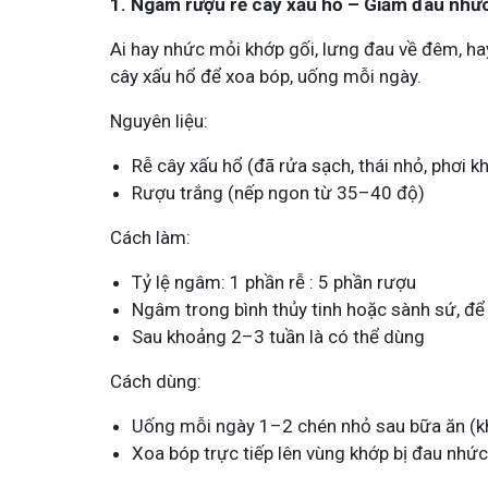
1. Ngâm rượu rễ cây xấu hổ – Giảm đau nhức,
Ai hay nhức mỏi khớp gối, lưng đau về đêm, hay
cây xấu hổ để xoa bóp, uống mỗi ngày.
Nguyên liệu:
Rễ cây xấu hổ (đã rửa sạch, thái nhỏ, phơi k
Mề Đay Đỗ Minh - Đánh Bay
Rượu trắng (nếp ngon từ 35–40 độ)
4,2K
thành viên
Cách làm:
Mề đay, mẩn ngứa gây khó chịu và ả
Đây là nơi tôi chia sẻ cách giảm ngứ
ngừa tái phát
Tỷ lệ ngâm: 1 phần rễ : 5 phần rượu
Ngâm trong bình thủy tinh hoặc sành sứ, để
Sau khoảng 2–3 tuần là có thể dùng
Cách dùng:
Uống mỗi ngày 1–2 chén nhỏ sau bữa ăn (k
Xoa bóp trực tiếp lên vùng khớp bị đau nhức 