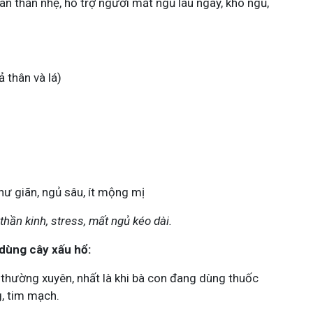
an thần nhẹ, hỗ trợ người mất ngủ lâu ngày, khó ngủ,
 thân và lá)
hư giãn, ngủ sâu, ít mộng mị
thần kinh, stress, mất ngủ kéo dài.
 dùng cây xấu hổ:
thường xuyên, nhất là khi bà con đang dùng thuốc
g, tim mạch.