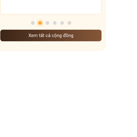
chế độ ăn uống sinh hoạt dưỡng sinh khi vào đông
Dưỡng sinh Gan theo nguyên tắc đông y
mẹo giữ ấm xoang họng
dưỡng sinh theo mùa
Xem tất cả cộng đồng
Dưỡng sinh đem đến những lợi ích gì
cấp độ viêm xoang
Ảnh hưởng của thời tiết lạnh đến viêm xoang
Vì sao ngày Tết dễ mất ngủ hơn ngày thường
Vai trò các tạng phủ đối với bệnh mề đay
các kiểu mất ngủ mà bạn nên biết
cách giữ ấm cơ thể vào mùa đông
Dạ dày sợ nhất cái gì
Ngày nào cũng uống nước gừng có tốt không
Trào ngược dạ dày uống nghệ mật ong khi nào