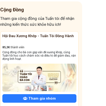
thay đổi cách ăn giảm trào ngược
Cộng Đồng
đau dạ dày mà tối nằm là khó chịu
Tham gia cộng đồng của Tuấn tôi để nhận
đau bụng mỗi khi căng thẳng
đau đầu nguyên phát
những kiến thức sức khỏe hữu ích!
cúi đầu xuống bị đau đầu
Các loại viêm da
Hội Đau Xương Khớp - Tuấn Tôi Đồng Hành
Cộng Đồng Chữ
Giải pháp kéo giãn cột sống đơn giản
5 cấp độ của trào ngược dạ dày
85,3K
thành viên
13,1k
thành viên
Cộng đồng cho bà con gặp vấn đề xương khớp, cùng
Cộng đồng này sẽ gi
Hàn thấp tích tụ đầu xuân
Ngủ muộn kéo dài
Tuấn tôi học cách chăm sóc và điều trị để giảm đau, vận
dẳng, viêm xoang tá
động linh hoạt.
trào ngược dạ dày gây mất ngủ
đau lưng mỏi gối
Cây thuốc nam chữa đau lưng mỏi gối
nổi mẩn dị ứng trong những ngày Tết
Các thói quen gây trào ngược dạ dày
Biến chứng trào ngược dạ dày
Mất ngủ sau tết
Tham gia nhóm
bị đau dạ dày âm ỉ cả ngày
Đau mỏi cổ bên trái