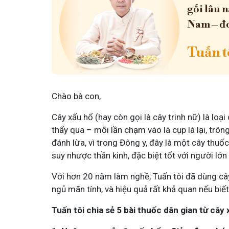
gối lâu n
Nam – đơ
Tuấn tô
Chào bà con,
Cây xấu hổ (hay còn gọi là cây trinh nữ) là lo
thấy qua – mỗi lần chạm vào là cụp lá lại, trôn
đánh lừa, vì trong Đông y, đây là một cây thuốc
suy nhược thần kinh, đặc biệt tốt với người lớn
Với hơn 20 năm làm nghề, Tuấn tôi đã dùng cây
ngủ mãn tính, và hiệu quả rất khả quan nếu biế
Tuấn tôi chia sẻ 5 bài thuốc dân gian từ cây 