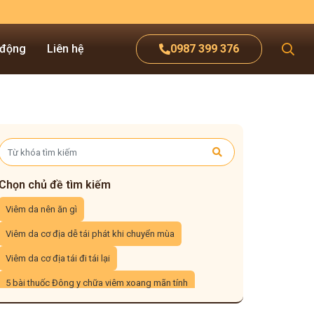
 động
Liên hệ
0987 399 376
Chọn chủ đề tìm kiếm
Viêm da nên ăn gì
Viêm da cơ địa dễ tái phát khi chuyển mùa
Viêm da cơ địa tái đi tái lại
5 bài thuốc Đông y chữa viêm xoang mãn tính
3 cách xông mũi trị viêm xoang tại nhà