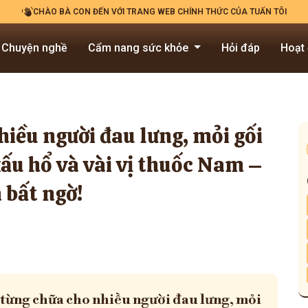
CHÀO BÀ CON ĐẾN VỚI TRANG WEB CHÍNH THỨC CỦA TUẤN TÔI
Chuyện nghề
Cẩm nang sức khỏe
Hỏi đáp
Hoạt
hiều người đau lưng, mỏi gối
xấu hổ và vài vị thuốc Nam –
 bất ngờ!
 từng chữa cho nhiều người đau lưng, mỏi