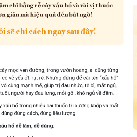
ăm chỉ bằng rễ cây xấu hổ và vài vị thuốc
n giản mà hiệu quả đến bất ngờ!
i sẽ chỉ cách ngay sau đây!
ại cây mọc ven đường, trong vườn hoang, ai cũng từng
g có vẻ yếu ớt, rụt rè. Nhưng đừng để cái tên “xấu hổ”
 vô cùng mạnh mẽ, giúp trị đau nhức, tê bì, mất ngủ,
 tuổi, người hay đau lưng, mỏi gối, khó ngủ về đêm.
 xấu hổ trong nhiều bài thuốc trị xương khớp và mất
t dùng đúng cách, đúng liều lượng.
xấu hổ dễ làm, dễ dùng: