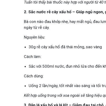
Tuấn tôi thấy bài thuốc này hợp với người từ 40 t
Tham gia n
2. Sắc nước rễ cây xấu hổ – Giúp ngủ ngon,
Bà con nào đau khớp nhẹ, hay mất ngủ, đau lư
ngày từ rễ cây.
Nguyên liệu:
30g rễ cây xấu hổ đã thái mỏng, sao vàng
Cách làm:
Sắc với 500ml nước, đun nhỏ lửa cho đến k
Cách dùng:
Uống 2 lần/ngày, tốt nhất vào sáng và tối tr
Kết hợp uống trong với xoa ngoài sẽ tăng hiệu q
3. Đắp lá xấu hổ và lá lốt – Giảm đau tại ch