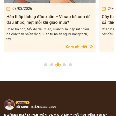
03/03/2026
24/0
Hàn thấp tích tụ đầu xuân – Vì sao bà con dễ
Cây th
đau nhức, mệt mỏi khi giao mùa?
cải thi
Chào bà con, Mỗi độ đầu xuân, Tuấn tôi lại gặp rất nhiều
Chào bà c
bà con than phiền rằng: “Sao tự nhiên người nặng trịch,
bắt đầu t
tay...
Xem chi tiết
PHÒNG KHÁM CHUYÊN KHOA Y HỌC CỔ TRUYỀN TRỰC