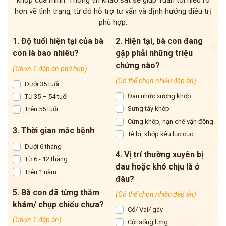
khớp của mình. Thông tin khảo sát sẽ giúp Tuấn tôi hiểu rõ
hơn về tình trạng, từ đó hỗ trợ tư vấn và định hướng điều trị
phù hợp.
1. Độ tuổi hiện tại của bà
2. Hiện tại, bà con đang
con là bao nhiêu?
gặp phải những triệu
chứng nào?
(Chọn 1 đáp án phù hợp)
(Có thể chọn nhiều đáp án)
Dưới 35 tuổi
Đau nhức xương khớp
Từ 35 – 54 tuổi
Sưng tấy khớp
Trên 55 tuổi
Cứng khớp, hạn chế vận động
3. Thời gian mắc bệnh
Tê bì, khớp kêu lục cục
Dưới 6 tháng
4. Vị trí thường xuyên bị
Từ 6 - 12 tháng
đau hoặc khó chịu là ở
Trên 1 năm
đâu?
5. Bà con đã từng thăm
(Có thể chọn nhiều đáp án)
khám/ chụp chiếu chưa?
Cổ/ Vai/ gáy
(Chọn 1 đáp án)
Cột sống lưng