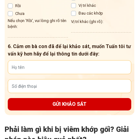
Vị trí khác
Rồi
Đau các khớp
Chưa
Nếu chọn 'Rồi', vui lòng ghi rõ tên
Vị trí khác (ghi rõ):
bệnh:
6. Cảm ơn bà con đã để lại khảo sát, muốn Tuấn tôi tư
vấn kỹ hơn hãy để lại thông tin dưới đây:
GỬI KHẢO SÁT
Phải làm gì khi bị viêm khớp gối? Giải