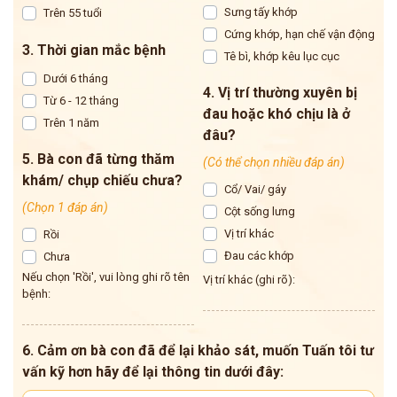
Sưng tấy khớp
Trên 55 tuổi
Cứng khớp, hạn chế vận động
3. Thời gian mắc bệnh
Tê bì, khớp kêu lục cục
Dưới 6 tháng
4. Vị trí thường xuyên bị
Từ 6 - 12 tháng
đau hoặc khó chịu là ở
Trên 1 năm
đâu?
5. Bà con đã từng thăm
(Có thể chọn nhiều đáp án)
khám/ chụp chiếu chưa?
Cổ/ Vai/ gáy
(Chọn 1 đáp án)
Cột sống lưng
Vị trí khác
Rồi
Đau các khớp
Chưa
Nếu chọn 'Rồi', vui lòng ghi rõ tên
Vị trí khác (ghi rõ):
bệnh:
6. Cảm ơn bà con đã để lại khảo sát, muốn Tuấn tôi tư
vấn kỹ hơn hãy để lại thông tin dưới đây: