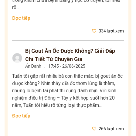
trong khám chữa bệnh bằng y học cổ truyền, tôi hiểu
rõ...
Đọc tiếp
334 lượt xem
Bị Gout Ăn Ốc Được Không? Giải Đáp
Chi Tiết Từ Chuyên Gia
Ẩn Danh
.
17:45 - 26/06/2025
Tuấn tôi gặp rất nhiều bà con thắc mắc: bị gout ăn ốc
được không? Nhìn thấy đĩa ốc thơm lừng là thèm,
nhưng lo bệnh tái phát thì cũng đành nhịn. Với kinh
nghiệm điều trị Đông – Tây y kết hợp suốt hơn 20
năm, Tuấn tôi hiểu rõ từng loại thực phẩm...
Đọc tiếp
266 lượt xem