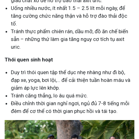
giàu chất xơ để hỗ trợ đào thải axit uric.
Uống nhiều nước, ít nhất 1.5 – 2.5 lít mỗi ngày, để
tăng cường chức năng thận và hỗ trợ đào thải độc
tố.
Tránh thực phẩm chiên rán, dầu mỡ, đồ ăn chế biến
sẵn – những thứ làm gia tăng nguy cơ tích tụ axit
uric.
Thói quen sinh hoạt
Duy trì thói quen tập thể dục nhẹ nhàng như đi bộ,
đạp xe, yoga, bơi lội,… để cải thiện tuần hoàn máu và
giảm áp lực lên khớp.
Tránh căng thẳng, lo âu quá mức.
Điều chỉnh thời gian nghỉ ngơi, ngủ đủ 7-8 tiếng mỗi
đêm để cơ thể có thời gian phục hồi và tái tạo.