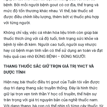
bệnh. Bởi mỗi người bệnh gout có cơ địa, thể trạng và
mức độ tổn thương khác nhau. Vì thế, bài thuốc sẽ
được điều chỉnh liều lượng, thêm bớt vị thuốc phù hợp
với từng người.
Không chỉ vậy, việc cá nhân hóa liệu trình còn giúp bài
thuốc thích ứng với cả độ tuổi, tình trạng sức khỏe và
bệnh lý nền đi kèm. Người cao tuổi, người suy nhược
hay có bệnh mạn tính vẫn có thể sử dụng an toàn và đạt
hiệu quả cao nhờ ĐÚNG BỆNH – ĐÚNG NGƯỜI.
THANG THUỐC SẮC GIỮ TRỌN GIÁ TRỊ YHCT VÀ
DƯỢC TÍNH
Hiện nay, bài thuốc điều trị gout của Tuấn tôi vẫn được
duy trì dạng thang sắc truyền thống. Đây là hình thức
giữ lại trọn vẹn tinh thần Y học cổ truyền, thể hiện sự
trân trọng với giá trị nguyên bản của nghề thuốc nam.
Với dạng thang, bà con có thể nhìn rõ từng cây thuốc, từ