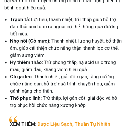
đại và Y học cổ truyền chứng minh có tác dụng điều trị
bệnh gout hiệu quả:
Trạch tả:
Lợi tiểu, thanh nhiệt, trừ thấp giúp hỗ trợ
đào thải acid uric ra ngoài cơ thể thông qua đường
tiết niệu.
Nhọ nồi (Cỏ mực):
Thanh nhiệt, lương huyết, bổ thận
âm, giúp cải thiện chức năng thận, thanh lọc cơ thể,
giảm sưng viêm.
Hy thiêm thảo:
Trừ phong thấp, hạ acid uric trong
máu, giảm đau, kháng viêm hiệu quả.
Cà gai leo:
Thanh nhiệt, giải độc gan, tăng cường
chức năng gan, hỗ trợ quá trình chuyển hóa, giảm
gánh nặng cho thận.
Thổ phục linh:
Trừ thấp, lợi gân cốt, giải độc và hỗ
trợ phục hồi chức năng xương khớp.
XEM THÊM:
Dược Liệu Sạch, Thuần Tự Nhiên