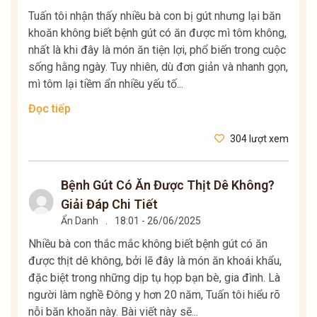
Tuấn tôi nhận thấy nhiều bà con bị gút nhưng lại băn
khoăn không biết bệnh gút có ăn được mì tôm không,
nhất là khi đây là món ăn tiện lợi, phổ biến trong cuộc
sống hằng ngày. Tuy nhiên, dù đơn giản và nhanh gọn,
mì tôm lại tiềm ẩn nhiều yếu tố...
Đọc tiếp
304 lượt xem
Bệnh Gút Có Ăn Được Thịt Dê Không?
Giải Đáp Chi Tiết
Ẩn Danh
.
18:01 - 26/06/2025
Nhiều bà con thắc mắc không biết bệnh gút có ăn
được thịt dê không, bởi lẽ đây là món ăn khoái khẩu,
đặc biệt trong những dịp tụ họp bạn bè, gia đình. Là
người làm nghề Đông y hơn 20 năm, Tuấn tôi hiểu rõ
nỗi băn khoăn này. Bài viết này sẽ...