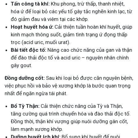
Tấn công tà khí:
Khu phong, trừ thấp, thanh nhiệt,
hóa ứ để loại bỏ các yếu tố gây tắc nghẽn kinh lạc, từ
đó giảm đau và viêm tại các khớp.
Hoạt huyết hóa ứ:
Cải thiện tuần hoàn khí huyết, giúp
kinh mạch thông suốt, giảm tình trạng ứ đọng thấp
trọc (acid uric, muối urat).
Bài tiết độc tố:
Nâng cao chức năng của gan và thận
để đào thải độc tố và acid uric
– nguyên nhân chính
gây gout.
Đồng dưỡng cốt:
Sau khi loại bỏ được căn nguyên bệnh,
việc phục hồi và bảo vệ xương khớp là bước quan trọng
nhất để ngăn ngừa tái phát.
Bổ Tỳ Thận:
Cải thiện chức năng của Tỳ và Thận,
tăng cường quá trình chuyển hóa và đào thải độc tố.
Đồng thời, thận khí vượng giúp nuôi dưỡng gân cốt,
làm mạnh xương khớp.
Dưỡng huyết ích khí:
Bổ sung khí huyết để nuôi