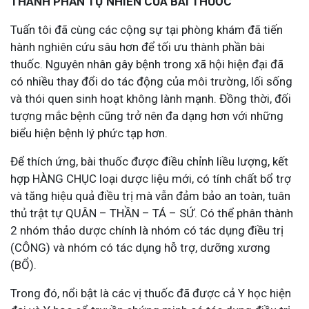
THÀNH PHẦN TỰ NHIÊN CỦA BÀI THUỐC
Tuấn tôi đã cùng các cộng sự tại phòng khám đã tiến
hành nghiên cứu sâu hơn để tối ưu thành phần bài
thuốc. Nguyên nhân gây bệnh trong xã hội hiện đại đã
có nhiều thay đổi do tác động của môi trường, lối sống
và thói quen sinh hoạt không lành mạnh. Đồng thời, đối
tượng mắc bệnh cũng trở nên đa dạng hơn với những
biểu hiện bệnh lý phức tạp hơn.
Để thích ứng, bài thuốc được điều chỉnh liều lượng, kết
hợp HÀNG CHỤC loại dược liệu mới, có tính chất bổ trợ
và tăng hiệu quả điều trị mà vẫn đảm bảo an toàn, tuân
thủ trật tự QUÂN – THẦN – TÁ – SỨ. Có thể phân thành
2 nhóm thảo dược chính là nhóm có tác dụng điều trị
(CÔNG) và nhóm có tác dụng hỗ trợ, dưỡng xương
(BỔ).
Trong đó, nổi bật là các vị thuốc đã được cả Y học hiện