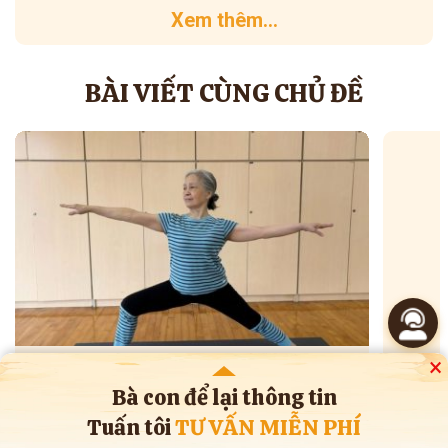
Xem thêm...
BÀI VIẾT CÙNG CHỦ ĐỀ
×
07/11/2025
18/0
Bà con để lại thông tin
Kiêng hết thịt cá rồi mà vẫn đau gout vì bà
6 Sai 
con đang bỏ quên 3 yếu tố sau
Gout Tá
Tuấn tôi
TƯ VẤN MIỄN PHÍ
Nhiều bà con khi bị gout thường nghĩ chỉ cần kiêng khem
Gout sẽ c