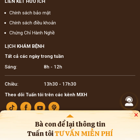
LIÊN KẾT HỮU ÍCH
Chính sách bảo mật
Chính sách điều khoản
Chứng Chỉ Hành Nghề
LỊCH KHÁM BỆNH
Tất cả các ngày trong tuần
Sáng:
8h - 12h
Chiều:
13h30 - 17h30
Theo dõi Tuấn tôi trên các kênh MXH
×
Bà con để lại thông tin
Tuấn tôi
TƯ VẤN MIỄN PHÍ
Bản quyền ©2025 Lương y Đỗ Minh Tuấn