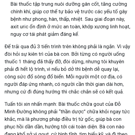
Bài thuốc tập trung nuôi dưỡng gân cốt, tăng cường
chính khí, giúp cơ thể tự bảo vệ trước các yếu tố gây
bệnh như phong, hàn, thấp, nhiệt. Sau giai đoạn này,
axit uric ổn định ở mức an toàn, khớp xương linh hoạt,
nguy cơ tái phát giảm đáng kể.
Để trải qua đủ 3 tiến trình trên không phải là ngắn. Vì vậy
đòi hỏi sự kiên trì của bà con. Bởi từng có người uống
thuốc 1 tháng đã thấy đỡ, đòi dừng, nhưng tôi khuyên
phải đi hết lộ trình, vì nếu bỏ dở thì bệnh dễ quay lại,
công sức đổ sông đổ biển. Mỗi người một cơ địa, có
người đáp ứng nhanh, có người cần thời gian dài hơn,
nhưng cứ đi đúng hướng thì chắc chắn sẽ có kết quả.
Tuấn tôi xin nhấn mạnh: Bài thuốc chữa gout của Đỗ
Minh Đường không phải “thần dược” chữa khỏi ngay tức
khắc, mà là phương pháp điều trị từ gốc, giúp bà con
phục hồi dần dần, hướng tới cái toàn diện. Bà con nào
đang khổ sở vì gout, cứ bình tĩnh, tìm hiểu kỹ, và đi theo