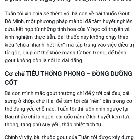
Tuấn tôi xin chia sẻ thêm với bà con về bài thuốc Gout
Đỗ Minh, một phương pháp mà tôi đã tâm huyết nghiên
cứu, kết hợp từ những tinh hoa của Y học cổ truyền và
kinh nghiệm thực tiễn. Bài thuốc này không chạy theo
kiểu “chữa nhanh, hết liền” mà tập trung vào việc điều trị
từ gốc, giúp cơ thể khỏe mạnh từ bên trong, để bệnh
gout không còn là nỗi lo dai dẳng.
Cơ chế TIÊU THỐNG PHONG – ĐỒNG DƯỠNG
CỐT
Bà con mình mắc gout thường chỉ để ý tới cái đau, cái
sưng ở khớp, chứ ít ai để tâm tới cái “nền” bên trong cơ
thể đang yếu chỗ nào. Tuấn tôi thì luôn nhìn ngược lại:
Đau nhức chỉ là ngọn, cái gốc nằm ở khí huyết kém lưu
thông, tạng phủ suy yếu, thấp nhiệt tích tụ.
Chính vì vậy, bài thuốc gout của Tuấn tôi được xây dựng