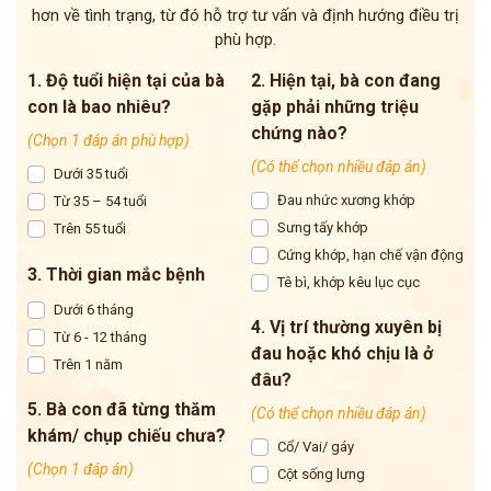
hơn về tình trạng, từ đó hỗ trợ tư vấn và định hướng điều trị
phù hợp.
1. Độ tuổi hiện tại của bà
2. Hiện tại, bà con đang
con là bao nhiêu?
gặp phải những triệu
chứng nào?
(Chọn 1 đáp án phù hợp)
(Có thể chọn nhiều đáp án)
Dưới 35 tuổi
Đau nhức xương khớp
Từ 35 – 54 tuổi
Sưng tấy khớp
Trên 55 tuổi
Cứng khớp, hạn chế vận động
3. Thời gian mắc bệnh
Tê bì, khớp kêu lục cục
Dưới 6 tháng
4. Vị trí thường xuyên bị
Từ 6 - 12 tháng
đau hoặc khó chịu là ở
Trên 1 năm
đâu?
5. Bà con đã từng thăm
(Có thể chọn nhiều đáp án)
khám/ chụp chiếu chưa?
Cổ/ Vai/ gáy
(Chọn 1 đáp án)
Cột sống lưng