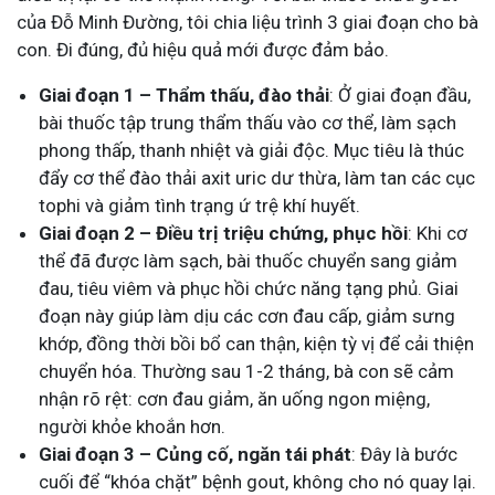
của Đỗ Minh Đường, tôi chia liệu trình 3 giai đoạn cho bà
con. Đi đúng, đủ hiệu quả mới được đảm bảo.
Giai đoạn 1 – Thẩm thấu, đào thải
: Ở giai đoạn đầu,
bài thuốc tập trung thẩm thấu vào cơ thể, làm sạch
phong thấp, thanh nhiệt và giải độc. Mục tiêu là thúc
đẩy cơ thể đào thải axit uric dư thừa, làm tan các cục
tophi và giảm tình trạng ứ trệ khí huyết.
Giai đoạn 2 – Điều trị triệu chứng, phục hồi
: Khi cơ
thể đã được làm sạch, bài thuốc chuyển sang giảm
đau, tiêu viêm và phục hồi chức năng tạng phủ. Giai
đoạn này giúp làm dịu các cơn đau cấp, giảm sưng
khớp, đồng thời bồi bổ can thận, kiện tỳ vị để cải thiện
chuyển hóa. Thường sau 1-2 tháng, bà con sẽ cảm
nhận rõ rệt: cơn đau giảm, ăn uống ngon miệng,
người khỏe khoắn hơn.
Giai đoạn 3 – Củng cố, ngăn tái phát
: Đây là bước
cuối để “khóa chặt” bệnh gout, không cho nó quay lại.