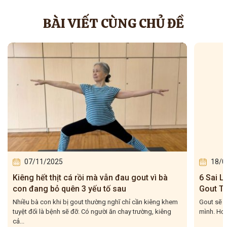
BÀI VIẾT CÙNG CHỦ ĐỀ
07/11/2025
18/0
Kiêng hết thịt cá rồi mà vẫn đau gout vì bà
6 Sai 
con đang bỏ quên 3 yếu tố sau
Gout Tá
Nhiều bà con khi bị gout thường nghĩ chỉ cần kiêng khem
Gout sẽ c
tuyệt đối là bệnh sẽ đỡ. Có người ăn chay trường, kiêng
mình. Hơn
cả...