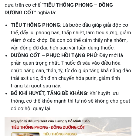
dựa trên cơ chế “
TIÊU THỐNG PHONG – ĐỒNG
DƯỠNG CỐT
” nghĩa là:
TIÊU THỐNG PHONG
: Là bước đầu giúp giải độc cơ
thể, đẩy lùi phong hàn, thấp nhiệt, làm tiêu sưng, giảm
viêm ở các khớp. Bà con có thể cảm thấy nhẹ nhõm,
vận động đỡ đau hơn sau vài tuần dùng thuốc.
DƯỠNG CỐT – PHỤC HỒI TẠNG PHỦ
: Đây mới là
phần quan trọng nhất. Thuốc đi sâu vào điều hòa
chức năng can, thận, tỳ, từ đó giúp tăng khả năng đào
thải axit uric, ổn định chuyển hóa purin, giảm tình
trạng tái gout sau này.
BỔ KHÍ HUYẾT, TĂNG ĐỀ KHÁNG
: Khí huyết lưu
thông, cơ thể khỏe mạnh thì tự nó sẽ không cho gout
có cơ hội quay lại.