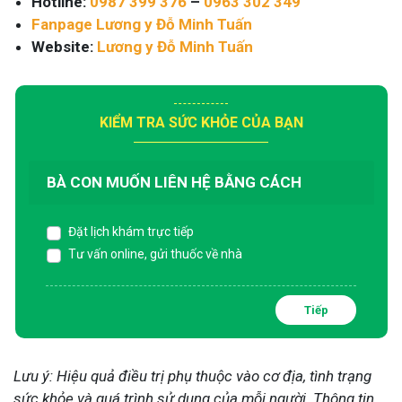
Hotline:
0987 399 376
–
0963 302 349
Fanpage
Lương y Đỗ Minh Tuấn
Website:
Lương y Đỗ Minh Tuấn
KIỂM TRA SỨC KHỎE CỦA BẠN
BÀ CON MUỐN LIÊN HỆ BẰNG CÁCH
Đặt lịch khám trực tiếp
Tư vấn online, gửi thuốc về nhà
Tiếp
Lưu ý: Hiệu quả điều trị phụ thuộc vào cơ địa, tình trạng
sức khỏe và quá trình sử dụng của mỗi người. Thông tin