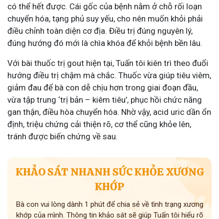
có thể hết được. Cái gốc của bệnh nằm ở chỗ rối loạn
chuyển hóa, tạng phủ suy yếu, cho nên muốn khỏi phải
điều chỉnh toàn diện cơ địa. Điều trị đúng nguyên lý,
đúng hướng đó mới là chìa khóa để khỏi bệnh bền lâu.
Với bài thuốc trị gout hiện tại, Tuấn tôi kiên trì theo đuổi
hướng điều trị chậm mà chắc. Thuốc vừa giúp tiêu viêm,
giảm đau để bà con dễ chịu hơn trong giai đoạn đầu,
vừa tập trung ‘trị bản – kiêm tiêu’, phục hồi chức năng
gan thận, điều hòa chuyển hóa. Nhờ vậy, acid uric dần ổn
định, triệu chứng cải thiện rõ, cơ thể cũng khỏe lên,
tránh được biến chứng về sau.
KHẢO SÁT NHANH SỨC KHỎE XƯƠNG
KHỚP
Bà con vui lòng dành 1 phút để chia sẻ về tình trạng xương
khớp của mình. Thông tin khảo sát sẽ giúp Tuấn tôi hiểu rõ