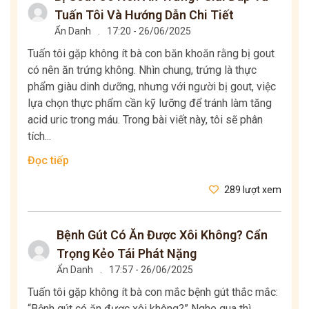
Tuấn Tôi Và Hướng Dẫn Chi Tiết
Ẩn Danh
.
17:20 - 26/06/2025
Tuấn tôi gặp không ít bà con băn khoăn rằng bị gout
có nên ăn trứng không. Nhìn chung, trứng là thực
phẩm giàu dinh dưỡng, nhưng với người bị gout, việc
lựa chọn thực phẩm cần kỹ lưỡng để tránh làm tăng
acid uric trong máu. Trong bài viết này, tôi sẽ phân
tích...
Đọc tiếp
289 lượt xem
Bệnh Gút Có Ăn Được Xôi Không? Cẩn
Trọng Kẻo Tái Phát Nặng
Ẩn Danh
.
17:57 - 26/06/2025
Tuấn tôi gặp không ít bà con mắc bệnh gút thắc mắc:
“Bệnh gút có ăn được xôi không?” Nghe qua thì