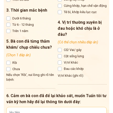
Cứng khớp, hạn chế vận động
3. Thời gian mắc bệnh
Tê bì, khớp kêu lục cục
Dưới 6 tháng
4. Vị trí thường xuyên bị
Từ 6 - 12 tháng
đau hoặc khó chịu là ở
Trên 1 năm
đâu?
5. Bà con đã từng thăm
(Có thể chọn nhiều đáp án)
khám/ chụp chiếu chưa?
Cổ/ Vai/ gáy
(Chọn 1 đáp án)
Cột sống lưng
Vị trí khác
Rồi
Đau các khớp
Chưa
Nếu chọn 'Rồi', vui lòng ghi rõ tên
Vị trí khác (ghi rõ):
bệnh:
6. Cảm ơn bà con đã để lại khảo sát, muốn Tuấn tôi tư
vấn kỹ hơn hãy để lại thông tin dưới đây: