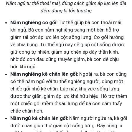
Nằm ngủ tư thế thoải mái, đúng cách giảm áp lực lên đĩa
đệm đang bị tổn thương
Nằm nghiêng co gối:
Tư thế giúp bà con thoải mái
khi ngủ. Bà con nằm nghiêng sang một bên hỗ trợ
giảm tải bớt áp lực lên cột sống lưng. Co gối hướng
về phía bụng. Tư thế ngủ này sẽ giúp cột sống được
giữ cong tự nhiên, giảm sự chèn ép dây thần kinh,
nhờ đó cơn đau cũng thuyên giảm, bà con dễ chịu
hơn khi ngủ.
Nằm nghiêng kê chân lên gối:
Ngoài ra, bà con cũng
có thể nằm ngủ với tư thế nghiêng người, dùng một
chiếc gối nhỏ kê chân. Lúc này, khu vực sống lưng
được thư giãn, giảm áp lực khá hữu hiệu. Hỗ trợ thêm
một chiếc gối mềm ở sau lưng để bà con cảm thấy
chắc chắn hơn.
Nằm ngủ kê chân lên gối:
Nằm người ngửa ra, kê gối
dưới chân giúp thư giãn cột sống lưng. Đây cũng là