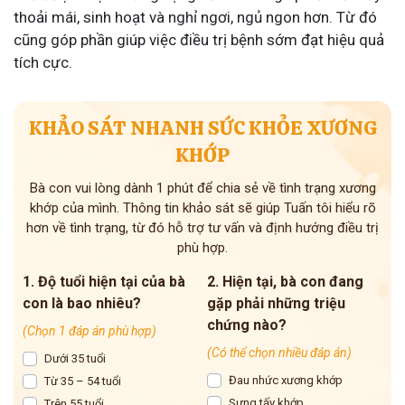
thoải mái, sinh hoạt và nghỉ ngơi, ngủ ngon hơn. Từ đó
cũng góp phần giúp việc điều trị bệnh sớm đạt hiệu quả
tích cực.
KHẢO SÁT NHANH SỨC KHỎE XƯƠNG
KHỚP
Bà con vui lòng dành 1 phút để chia sẻ về tình trạng xương
khớp của mình. Thông tin khảo sát sẽ giúp Tuấn tôi hiểu rõ
hơn về tình trạng, từ đó hỗ trợ tư vấn và định hướng điều trị
phù hợp.
1. Độ tuổi hiện tại của bà
2. Hiện tại, bà con đang
con là bao nhiêu?
gặp phải những triệu
chứng nào?
(Chọn 1 đáp án phù hợp)
(Có thể chọn nhiều đáp án)
Dưới 35 tuổi
Đau nhức xương khớp
Từ 35 – 54 tuổi
Sưng tấy khớp
Trên 55 tuổi