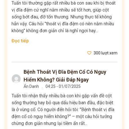
Tuấn tôi thường gặp rất nhiều bà con sau khi bị thoát
vị đĩa đệm cứ nghĩ nằm nhiều sẽ tốt hơn, giúp cột
sống bớt đau, đỡ tổn thương. Nhưng thực tế không
hẳn vậy. Câu hỏi "thoát vị đĩa đệm có nên nằm nhiều
không" không đơn giản chỉ là nghỉ ngơi hay...
Đọc tiếp
300 lượt xem
Bệnh Thoát Vị Đĩa Đệm Cổ Có Nguy
Hiểm Không? Giải Đáp Ngay
Ẩn Danh
.
04:25 - 01/07/2025
Tuấn tôi nhận thấy nhiều bà con khi gặp vấn đề cột
sống thường hay bỏ qua dấu hiệu ban đầu, đặc biệt
là ở vùng cổ. Có người đến hỏi tôi: "Bệnh thoát vị đĩa
đệm cổ có nguy hiểm không?" – một câu hỏi tưởng
chừng đơn giản nhưng lại tiềm ẩn rất...