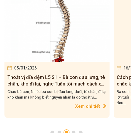
05/01/2026
16/1
Thoát vị đĩa đệm L5 S1 – Bà con đau lưng, tê
Cách ph
chân, khó đi lại, nghe Tuấn tôi mách cách xử
chắc kh
lý
Chào bà con, Nhiều bà con bị đau lưng dưới, tê chân, đi lại
Bà con th
khó khăn mà không biết nguyên nhân là do thoát vị...
lớn tuổi l
đau...
Xem chi tiết