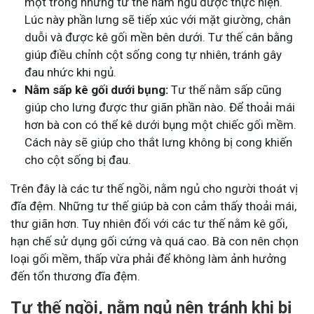
một trong những tư thế nằm ngủ được thực hiện.
Lúc này phần lưng sẽ tiếp xúc với mặt giường, chân
duỗi và được kê gối mền bên dưới. Tư thế cân bằng
giúp điều chỉnh cột sống cong tự nhiên, tránh gây
đau nhức khi ngủ.
Nằm sấp kê gối dưới bụng:
Tư thế nằm sấp cũng
giúp cho lưng được thư giãn phần nào. Để thoải mái
hơn bà con có thể kê dưới bụng một chiếc gối mềm.
Cách này sẽ giúp cho thắt lưng không bị cong khiến
cho cột sống bị đau.
Trên đây là các tư thế ngồi, nằm ngủ cho người thoát vị
đĩa đệm. Những tư thế giúp bà con cảm thấy thoải mái,
thư giãn hơn. Tuy nhiên đối với các tư thế nằm kê gối,
hạn chế sử dụng gối cứng và quá cao. Bà con nên chọn
loại gối mềm, thấp vừa phải để không làm ảnh hưởng
đến tổn thương đĩa đệm.
Tư thế ngồi, nằm ngủ nên tránh khi bị