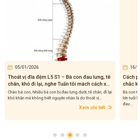
05/01/2026
16/1
Thoát vị đĩa đệm L5 S1 – Bà con đau lưng, tê
Cách ph
chân, khó đi lại, nghe Tuấn tôi mách cách xử
chắc kh
lý
Chào bà con, Nhiều bà con bị đau lưng dưới, tê chân, đi lại
Bà con th
khó khăn mà không biết nguyên nhân là do thoát vị...
lớn tuổi l
đau...
Xem chi tiết