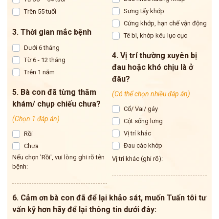
Sưng tấy khớp
Trên 55 tuổi
Cứng khớp, hạn chế vận động
3. Thời gian mắc bệnh
Tê bì, khớp kêu lục cục
Dưới 6 tháng
4. Vị trí thường xuyên bị
Từ 6 - 12 tháng
đau hoặc khó chịu là ở
Trên 1 năm
đâu?
5. Bà con đã từng thăm
(Có thể chọn nhiều đáp án)
khám/ chụp chiếu chưa?
Cổ/ Vai/ gáy
(Chọn 1 đáp án)
Cột sống lưng
Vị trí khác
Rồi
Đau các khớp
Chưa
Nếu chọn 'Rồi', vui lòng ghi rõ tên
Vị trí khác (ghi rõ):
bệnh:
6. Cảm ơn bà con đã để lại khảo sát, muốn Tuấn tôi tư
vấn kỹ hơn hãy để lại thông tin dưới đây: