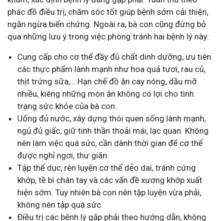
phác đồ điều trị, chăm sóc tốt giúp bệnh sớm cải thiện,
ngăn ngừa biến chứng. Ngoài ra, bà con cũng đừng bỏ
qua những lưu ý trong việc phòng tránh hai bệnh lý này:
Cung cấp cho cơ thể đầy đủ chất dinh dưỡng, ưu tiên
các thực phẩm lành mạnh như hoa quả tươi, rau củ,
thịt trứng sữa,… Hạn chế đồ ăn cay nóng, dầu mỡ
nhiều, kiêng những món ăn không có lợi cho tình
trạng sức khỏe của bà con.
Uống đủ nước, xây dựng thói quen sống lành mạnh,
ngủ đủ giấc, giữ tinh thần thoải mái, lạc quan. Không
nên làm việc quá sức, cần dành thời gian để cơ thể
được nghỉ ngơi, thư giãn.
Tập thể dục, rèn luyện cơ thể dẻo dai, tránh cứng
khớp, tề bì chân tay và các vấn đề xương khớp xuất
hiện sớm. Tuy nhiên bà con nên tập luyện vừa phải,
không nên tập quá sức.
Điều trị các bệnh lý gặp phải theo hướng dẫn, không