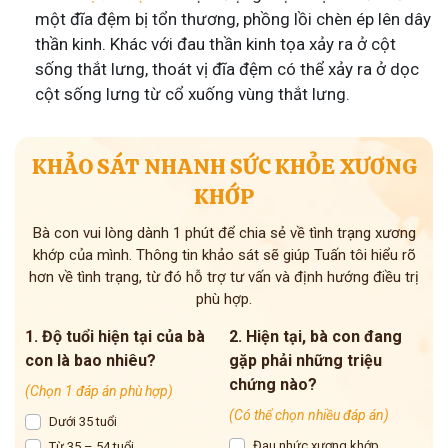
một đĩa đệm bị tổn thương, phồng lồi chèn ép lên dây
thần kinh. Khác với đau thần kinh tọa xảy ra ở cột
sống thắt lưng, thoát vị đĩa đệm có thể xảy ra ở dọc
cột sống lưng từ cổ xuống vùng thắt lưng.
KHẢO SÁT NHANH SỨC KHỎE XƯƠNG
KHỚP
Bà con vui lòng dành 1 phút để chia sẻ về tình trạng xương
khớp của mình. Thông tin khảo sát sẽ giúp Tuấn tôi hiểu rõ
hơn về tình trạng, từ đó hỗ trợ tư vấn và định hướng điều trị
phù hợp.
1. Độ tuổi hiện tại của bà
2. Hiện tại, bà con đang
con là bao nhiêu?
gặp phải những triệu
chứng nào?
(Chọn 1 đáp án phù hợp)
(Có thể chọn nhiều đáp án)
Dưới 35 tuổi
Đau nhức xương khớp
Từ 35 – 54 tuổi