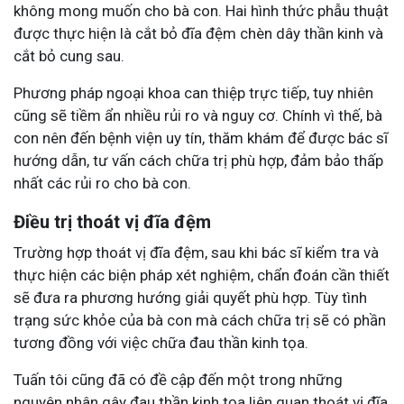
không mong muốn cho bà con. Hai hình thức phẫu thuật
được thực hiện là cắt bỏ đĩa đệm chèn dây thần kinh và
cắt bỏ cung sau.
Phương pháp ngoại khoa can thiệp trực tiếp, tuy nhiên
cũng sẽ tiềm ẩn nhiều rủi ro và nguy cơ. Chính vì thế, bà
con nên đến bệnh viện uy tín, thăm khám để được bác sĩ
hướng dẫn, tư vấn cách chữa trị phù hợp, đảm bảo thấp
nhất các rủi ro cho bà con.
Điều trị thoát vị đĩa đệm
Trường hợp thoát vị đĩa đệm, sau khi bác sĩ kiểm tra và
thực hiện các biện pháp xét nghiệm, chẩn đoán cần thiết
sẽ đưa ra phương hướng giải quyết phù hợp. Tùy tình
trạng sức khỏe của bà con mà cách chữa trị sẽ có phần
tương đồng với việc chữa đau thần kinh tọa.
Tuấn tôi cũng đã có đề cập đến một trong những
nguyên nhân gây đau thần kinh tọa liên quan thoát vị đĩa