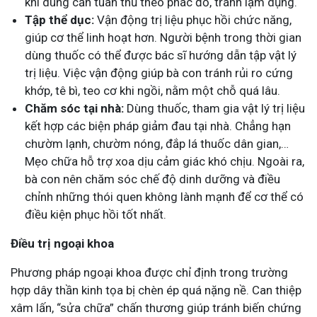
khi dùng cần tuân thủ theo phác đồ, tránh lạm dụng.
Tập thể dục:
Vận động trị liệu phục hồi chức năng,
giúp cơ thể linh hoạt hơn. Người bệnh trong thời gian
dùng thuốc có thể được bác sĩ hướng dẫn tập vật lý
trị liệu. Việc vận động giúp bà con tránh rủi ro cứng
khớp, tê bì, teo cơ khi ngồi, nằm một chỗ quá lâu.
Chăm sóc tại nhà:
Dùng thuốc, tham gia vật lý trị liệu
kết hợp các biện pháp giảm đau tại nhà. Chẳng hạn
chườm lạnh, chườm nóng, đắp lá thuốc dân gian,…
Mẹo chữa hỗ trợ xoa dịu cảm giác khó chịu. Ngoài ra,
bà con nên chăm sóc chế độ dinh dưỡng và điều
chỉnh những thói quen không lành mạnh để cơ thể có
điều kiện phục hồi tốt nhất.
Điều trị ngoại khoa
Phương pháp ngoại khoa được chỉ định trong trường
hợp dây thần kinh tọa bị chèn ép quá nặng nề. Can thiệp
xâm lấn, “sửa chữa” chấn thương giúp tránh biến chứng