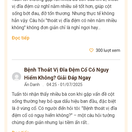
vị đĩa đệm cứ nghĩ nằm nhiều sẽ tốt hơn, giúp cột
sống bớt đau, đỡ tổn thương. Nhưng thực tế không
hẳn vậy. Câu hỏi "thoát vị đĩa đệm có nên nằm nhiều
không" không đơn giản chỉ là nghỉ ngơi hay...
Đọc tiếp
300 lượt xem
Bệnh Thoát Vị Đĩa Đệm Cổ Có Nguy
Hiểm Không? Giải Đáp Ngay
Ẩn Danh
.
04:25 - 01/07/2025
Tuấn tôi nhận thấy nhiều bà con khi gặp vấn đề cột
sống thường hay bỏ qua dấu hiệu ban đầu, đặc biệt
là ở vùng cổ. Có người đến hỏi tôi: "Bệnh thoát vị đĩa
đệm cổ có nguy hiểm không?" – một câu hỏi tưởng
chừng đơn giản nhưng lại tiềm ẩn rất...