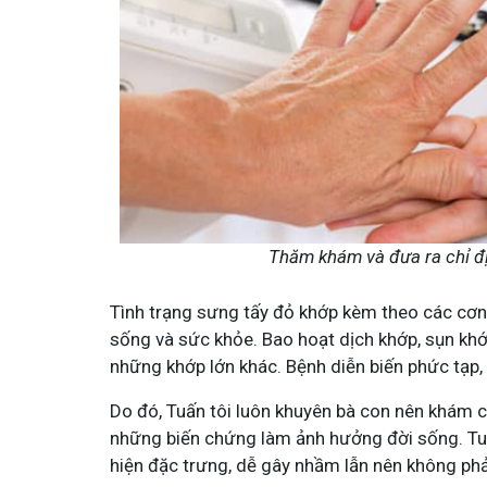
ỗ Minh - Đánh Bay Mẩn Ngứa
Tuấn tôi - Y diệu thuốc na
iên
95,5k
thành viên
ngứa gây khó chịu và ảnh hưởng sinh hoạt.
Góc nhỏ tôi chia sẻ với bà con về
Thăm khám và đưa ra chỉ đ
ôi chia sẻ cách giảm ngứa, làm dịu da và
tất tần tật kiến thức sức khỏe v
t
thân theo YHCT.
Tình trạng sưng tấy đỏ khớp kèm theo các cơn 
sống và sức khỏe. Bao hoạt dịch khớp, sụn khớ
những khớp lớn khác. Bệnh diễn biến phức tạp,
Do đó, Tuấn tôi luôn khuyên bà con nên khám 
những biến chứng làm ảnh hưởng đời sống. Tuy
hiện đặc trưng, dễ gây nhầm lẫn nên không phả