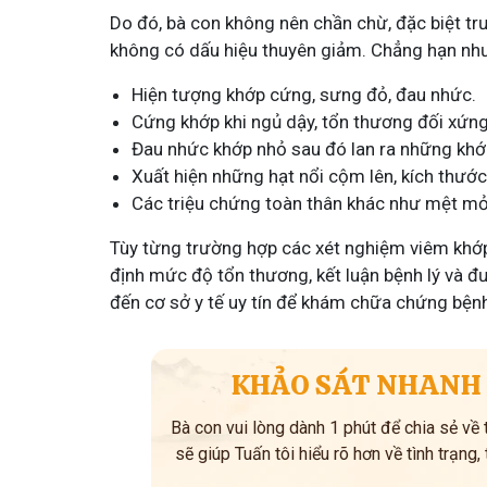
Tham gia nhóm
Tham gia
Do đó, bà con không nên chần chừ, đặc biệt tr
không có dấu hiệu thuyên giảm. Chẳng hạn nh
Hiện tượng khớp cứng, sưng đỏ, đau nhức.
Cứng khớp khi ngủ dậy, tổn thương đối xứng
Đau nhức khớp nhỏ sau đó lan ra những khớ
Xuất hiện những hạt nổi cộm lên, kích thư
Các triệu chứng toàn thân khác như mệt mỏi
Tùy từng trường hợp các xét nghiệm viêm khớp
định mức độ tổn thương, kết luận bệnh lý và đ
đến cơ sở y tế uy tín để khám chữa chứng bệnh
KHẢO SÁT NHANH 
Bà con vui lòng dành 1 phút để chia sẻ về
sẽ giúp Tuấn tôi hiểu rõ hơn về tình trạng,