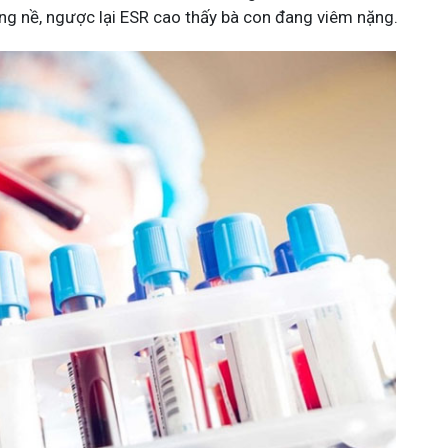
ng nề, ngược lại ESR cao thấy bà con đang viêm nặng.