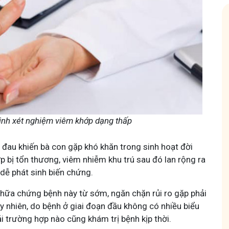
m
Hội Đau Xương Khớp - Tuấn Tôi Đồng Hành
85,3K
thành viên
 chuyện thuốc Nam, về
Cộng đồng cho bà con gặp vấn đề xương khớp, cùng
ịnh xét nghiệm viêm khớp dạng thấp
à cách chăm sóc bản
Tuấn tôi học cách chăm sóc và điều trị để giảm đau, v
động linh hoạt.
đau khiến bà con gặp khó khăn trong sinh hoạt đời
p bị tổn thương, viêm nhiễm khu trú sau đó lan rộng ra
 dễ phát sinh biến chứng.
chữa chứng bệnh này từ sớm, ngăn chặn rủi ro gặp phải
 nhiên, do bệnh ở giai đoạn đầu không có nhiều biểu
Tham gia nhóm
i trường hợp nào cũng khám trị bệnh kịp thời.