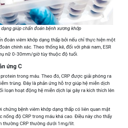
 dạng giúp chẩn đoán bệnh xương khớp
n đoán viêm khớp dạng thấp bởi nếu chỉ thực hiện một
đoán chính xác. Theo thống kê, đối với phái nam, ESR
hụ nữ 0-30mm/giờ tùy thuộc độ tuổi.
ản ứng C
protein trong máu. Theo đó, CRP được giải phóng ra
nhiễm trùng. Đây là phản ứng hỗ trợ giúp hệ miễn dịch
ối loạn hoạt động hệ miễn dịch lại gây ra kích thích lên
với chứng bệnh viêm khớp dạng thấp có liên quan mật
ợc nống độ CRP trong máu khá cao. Điều này cho thấy
bình thường CRP thường dưới 1mg/lít.