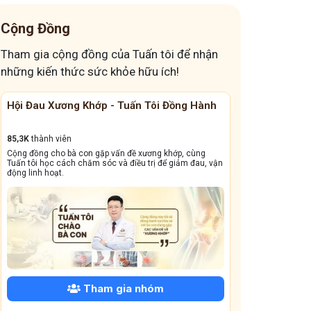
Cộng Đồng
Tham gia cộng đồng của Tuấn tôi để nhận
những kiến thức sức khỏe hữu ích!
Cộng Đồng Chữa Bệnh Tai Mũi Họng
Đánh Bay Mấ
13,1k
thành viên
41,6K
thành viê
Cộng đồng này sẽ giúp bà con đẩy lùi tình trạng ho dai
Giấc ngủ ngon q
ận
dẳng, viêm xoang tái phát triền miền, amidan sưng đỏ,...
dưỡng và bài thu