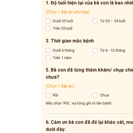
1. Độ tuổi hiện tại của bà con là bao nhi
(Chọn 1 đáp án phù hợp)
Dưới 35 tuổi
Từ 35 – 54 tuổi
Trên 55 tuổi
3. Thời gian mắc bệnh
Dưới 6 tháng
Từ 6 - 12 tháng
Trên 1 năm
5. Bà con đã từng thăm khám/ chụp chi
chưa?
(Chọn 1 đáp án)
Rồi
Chưa
Nếu chọn 'Rồi', vui lòng ghi rõ tên bệnh:
6. Cảm ơn bà con đã để lại khảo sát, muố
dưới đây: