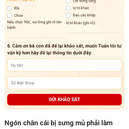
Cột sống lưng
Vị trí khác
Rồi
Đau các khớp
Chưa
Nếu chọn 'Rồi', vui lòng ghi rõ tên
Vị trí khác (ghi rõ):
bệnh:
6. Cảm ơn bà con đã để lại khảo sát, muốn Tuấn tôi tư
vấn kỹ hơn hãy để lại thông tin dưới đây:
GỬI KHẢO SÁT
Ngón chân cái bị sưng mủ phải làm