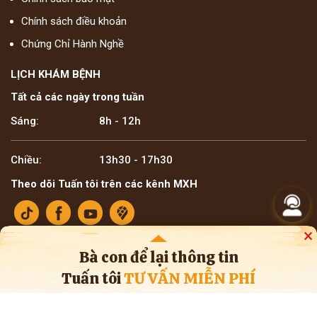
Chính sách điều khoản
Chứng Chỉ Hành Nghề
LỊCH KHÁM BỆNH
Tất cả các ngày trong tuần
Sáng:
8h - 12h
Chiều:
13h30 - 17h30
Theo dõi Tuấn tôi trên các kênh MXH
×
Bà con để lại thông tin
Tuấn tôi
TƯ VẤN MIỄN PHÍ
Bản quyền ©2025 Lương y Đỗ Minh Tuấn
* Thông tin trên website mang tính tham khảo nội bộ về y học cổ truyền. Bà con
không nên tự ý áp dụng chẩn đoán hay điều trị bệnh, cần tham khảo ý kiến của
bác sĩ chuyên khoa và cơ sở y tế.