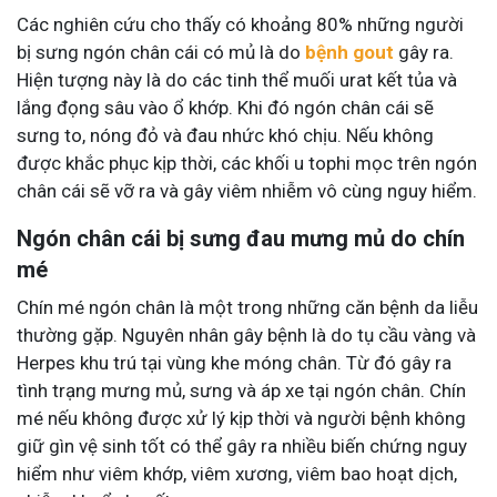
Các nghiên cứu cho thấy có khoảng 80% những người
bị sưng ngón chân cái có mủ là do
bệnh gout
gây ra.
Hiện tượng này là do các tinh thể muối urat kết tủa và
lắng đọng sâu vào ổ khớp. Khi đó ngón chân cái sẽ
sưng to, nóng đỏ và đau nhức khó chịu. Nếu không
được khắc phục kịp thời, các khối u tophi mọc trên ngón
chân cái sẽ vỡ ra và gây viêm nhiễm vô cùng nguy hiểm.
Ngón chân cái bị sưng đau mưng mủ do chín
mé
Chín mé ngón chân là một trong những căn bệnh da liễu
thường gặp. Nguyên nhân gây bệnh là do tụ cầu vàng và
Herpes khu trú tại vùng khe móng chân. Từ đó gây ra
tình trạng mưng mủ, sưng và áp xe tại ngón chân. Chín
mé nếu không được xử lý kịp thời và người bệnh không
giữ gìn vệ sinh tốt có thể gây ra nhiều biến chứng nguy
hiểm như viêm khớp, viêm xương, viêm bao hoạt dịch,