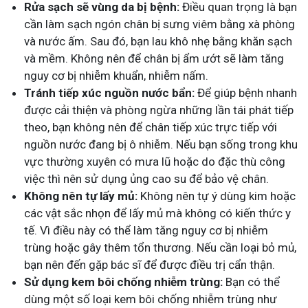
Rửa sạch sẽ vùng da bị bệnh:
Điều quan trọng là bạn
cần làm sạch ngón chân bị sưng viêm bằng xà phòng
và nước ấm. Sau đó, bạn lau khô nhẹ bằng khăn sạch
và mềm. Không nên để chân bị ẩm ướt sẽ làm tăng
nguy cơ bị nhiễm khuẩn, nhiễm nấm.
Tránh tiếp xúc nguồn nước bẩn:
Để giúp bệnh nhanh
được cải thiện và phòng ngừa những lần tái phát tiếp
theo, bạn không nên để chân tiếp xúc trực tiếp với
nguồn nước đang bị ô nhiễm. Nếu bạn sống trong khu
vực thường xuyên có mưa lũ hoặc do đặc thù công
việc thì nên sử dụng ủng cao su để bảo vệ chân.
Không nên tự lấy mủ:
Không nên tự ý dùng kim hoặc
các vật sắc nhọn để lấy mủ mà không có kiến thức y
tế. Vì điều này có thể làm tăng nguy cơ bị nhiễm
trùng hoặc gây thêm tổn thương. Nếu cần loại bỏ mủ,
bạn nên đến gặp bác sĩ để được điều trị cẩn thận.
Sử dụng kem bôi chống nhiễm trùng:
Bạn có thể
dùng một số loại kem bôi chống nhiễm trùng như