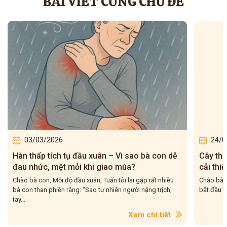
BÀI VIẾT CÙNG CHỦ ĐỀ
03/03/2026
24/0
Hàn thấp tích tụ đầu xuân – Vì sao bà con dễ
Cây th
đau nhức, mệt mỏi khi giao mùa?
cải thi
Chào bà con, Mỗi độ đầu xuân, Tuấn tôi lại gặp rất nhiều
Chào bà c
bà con than phiền rằng: “Sao tự nhiên người nặng trịch,
bắt đầu t
tay...
Xem chi tiết