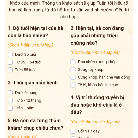
khớp của mình. Thông tin khảo sát sẽ giúp Tuấn tôi hiểu rõ
hơn về tình trạng, từ đó hỗ trợ tư vấn và định hướng điều trị
phù hợp.
1. Độ tuổi hiện tại của bà
2. Hiện tại, bà con đang
con là bao nhiêu?
gặp phải những triệu
chứng nào?
(Chọn 1 đáp án phù hợp)
(Có thể chọn nhiều đáp án)
Dưới 35 tuổi
Đau nhức xương khớp
Từ 35 – 54 tuổi
Sưng tấy khớp
Trên 55 tuổi
Cứng khớp, hạn chế vận động
3. Thời gian mắc bệnh
Tê bì, khớp kêu lục cục
Dưới 6 tháng
4. Vị trí thường xuyên bị
Từ 6 - 12 tháng
đau hoặc khó chịu là ở
Trên 1 năm
đâu?
5. Bà con đã từng thăm
(Có thể chọn nhiều đáp án)
khám/ chụp chiếu chưa?
Cổ/ Vai/ gáy
(Chọn 1 đáp án)