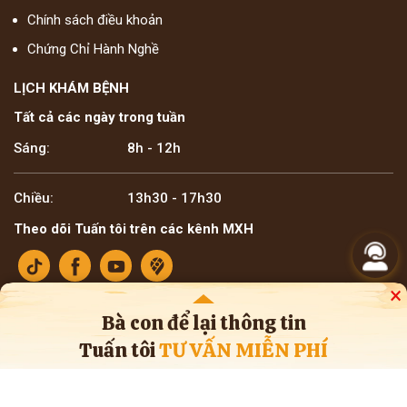
Chính sách điều khoản
Chứng Chỉ Hành Nghề
LỊCH KHÁM BỆNH
Tất cả các ngày trong tuần
Sáng:
8h - 12h
Chiều:
13h30 - 17h30
Theo dõi Tuấn tôi trên các kênh MXH
×
Bà con để lại thông tin
Tuấn tôi
TƯ VẤN MIỄN PHÍ
Bản quyền ©2025 Lương y Đỗ Minh Tuấn
* Thông tin trên website mang tính tham khảo nội bộ về y học cổ truyền. Bà con
không nên tự ý áp dụng chẩn đoán hay điều trị bệnh, cần tham khảo ý kiến của
bác sĩ chuyên khoa và cơ sở y tế.