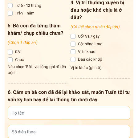
4. Vị trí thường xuyên bị
Từ 6 - 12 tháng
đau hoặc khó chịu là ở
Trên 1 năm
đâu?
5. Bà con đã từng thăm
(Có thể chọn nhiều đáp án)
khám/ chụp chiếu chưa?
Cổ/ Vai/ gáy
(Chọn 1 đáp án)
Cột sống lưng
Vị trí khác
Rồi
Đau các khớp
Chưa
Nếu chọn 'Rồi', vui lòng ghi rõ tên
Vị trí khác (ghi rõ):
bệnh:
6. Cảm ơn bà con đã để lại khảo sát, muốn Tuấn tôi tư
vấn kỹ hơn hãy để lại thông tin dưới đây: