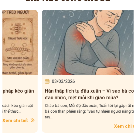
03/03/2026
24/0
Hàn thấp tích tụ đầu xuân – Vì sao bà con dễ
Cây th
đau nhức, mệt mỏi khi giao mùa?
cải thi
Chào bà con, Mỗi độ đầu xuân, Tuấn tôi lại gặp rất nhiều
Chào bà c
bà con than phiền rằng: “Sao tự nhiên người nặng trịch,
bắt đầu t
tay...
Xem chi tiết