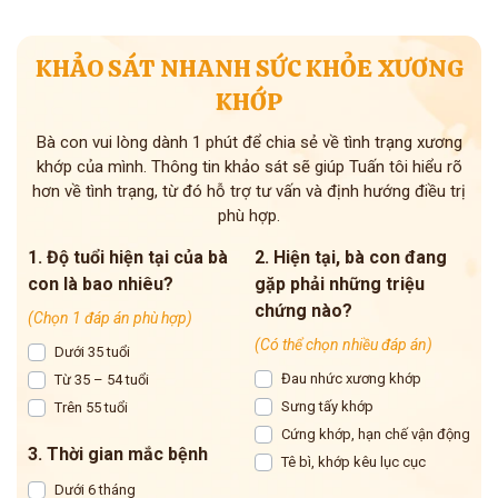
KHẢO SÁT NHANH SỨC KHỎE XƯƠNG
KHỚP
Bà con vui lòng dành 1 phút để chia sẻ về tình trạng xương
khớp của mình. Thông tin khảo sát sẽ giúp Tuấn tôi hiểu rõ
hơn về tình trạng, từ đó hỗ trợ tư vấn và định hướng điều trị
phù hợp.
1. Độ tuổi hiện tại của bà
2. Hiện tại, bà con đang
con là bao nhiêu?
gặp phải những triệu
chứng nào?
(Chọn 1 đáp án phù hợp)
(Có thể chọn nhiều đáp án)
Dưới 35 tuổi
Đau nhức xương khớp
Từ 35 – 54 tuổi
Sưng tấy khớp
Trên 55 tuổi
Cứng khớp, hạn chế vận động
3. Thời gian mắc bệnh
Tê bì, khớp kêu lục cục
Dưới 6 tháng