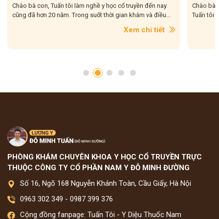
Chào bà con, Viêm da cơ địa tái đi tái lại là tình trạng mà
Chào bà c
Tuấn tôi gặp rất nhiều trong quá trình hơn 20...
tôi gặp r
con....
Xem chi tiết
PHÒNG KHÁM CHUYÊN KHOA Y HỌC CỔ TRUYỀN TRỰC
THUỘC CÔNG TY CỔ PHẦN NAM Y ĐỖ MINH ĐƯỜNG
Số 16, Ngõ 168 Nguyễn Khánh Toàn, Cầu Giấy, Hà Nội
0963 302 349
-
0987 399 376
Cộng đồng fanpage: Tuấn Tôi - Y Diệu Thuốc Nam