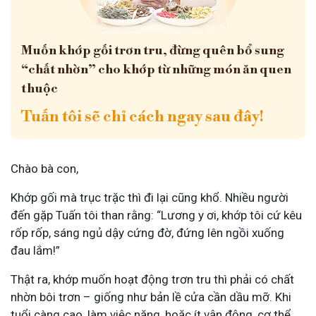
Muốn khớp gối trơn tru, đừng quên bổ sung
“chất nhờn” cho khớp từ những món ăn quen
thuộc
Tuấn tôi sẽ chỉ cách ngay sau đây!
Chào bà con,
Khớp gối mà trục trặc thì đi lại cũng khổ. Nhiều người
đến gặp Tuấn tôi than rằng: “Lương y ơi, khớp tôi cứ kêu
rốp rốp, sáng ngủ dậy cứng đờ, đứng lên ngồi xuống
đau lắm!”
Thật ra, khớp muốn hoạt động trơn tru thì phải có chất
nhờn bôi trơn – giống như bản lề cửa cần dầu mỡ. Khi
tuổi càng cao, làm việc nặng, hoặc ít vận động, cơ thể