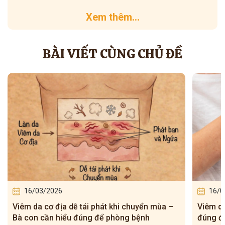
Xem thêm...
BÀI VIẾT CÙNG CHỦ ĐỀ
16/03/2026
16/0
Viêm da cơ địa tái đi tái lại – Bà con hiểu
5 bài t
đúng để điều trị cho dứt điểm
– Tuấn 