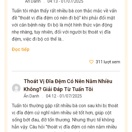
Ẩn Danh
.
04:13 - 01/07/2025
Tuấn tôi nhận thấy rất nhiều bà con thắc mắc về vấn
đề "thoát vị đĩa đệm có nên đi bộ" khi phải đối mặt
với căn bệnh này. Đi bộ là một hình thức vận động
nhẹ nhàng, tuy nhiên, đối với người bị thoát vị đĩa
đệm, việc đi bộ có thể là...
Đọc tiếp
311 lượt xem
Thoát Vị Đĩa Đệm Có Nên Nằm Nhiều
Không? Giải Đáp Từ Tuấn Tôi
Ẩn Danh
.
04:12 - 01/07/2025
Tuấn tôi thường gặp rất nhiều bà con sau khi bị thoát
vị đĩa đệm cứ nghĩ nằm nhiều sẽ tốt hơn, giúp cột
sống bớt đau, đỡ tổn thương. Nhưng thực tế không
hẳn vậy. Câu hỏi "thoát vị đĩa đệm có nên nằm nhiều