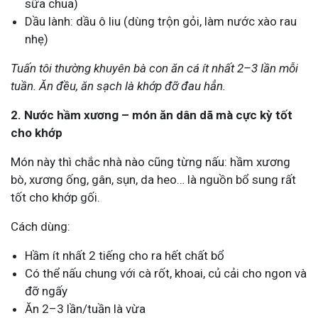
sữa chua)
Dầu lành: dầu ô liu (dùng trộn gỏi, làm nước xào rau
nhẹ)
Tuấn tôi thường khuyên bà con ăn cá ít nhất 2–3 lần mỗi
tuần. Ăn đều, ăn sạch là khớp đỡ đau hẳn.
2. Nước hầm xương – món ăn dân dã mà cực kỳ tốt
cho khớp
Món này thì chắc nhà nào cũng từng nấu: hầm xương
bò, xương ống, gân, sụn, da heo… là nguồn bổ sung rất
tốt cho khớp gối.
Cách dùng:
Hầm ít nhất 2 tiếng cho ra hết chất bổ
Có thể nấu chung với cà rốt, khoai, củ cải cho ngon và
đỡ ngấy
Ăn 2–3 lần/tuần là vừa