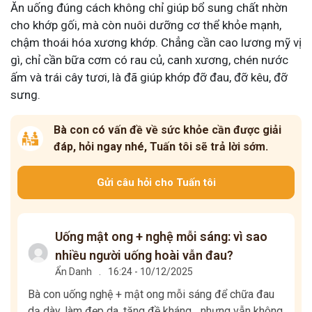
Ăn uống đúng cách không chỉ giúp bổ sung chất nhờn
cho khớp gối, mà còn nuôi dưỡng cơ thể khỏe mạnh,
chậm thoái hóa xương khớp. Chẳng cần cao lương mỹ vị
gì, chỉ cần bữa cơm có rau củ, canh xương, chén nước
ấm và trái cây tươi, là đã giúp khớp đỡ đau, đỡ kêu, đỡ
sưng.
Bà con có vấn đề về sức khỏe cần được giải
đáp, hỏi ngay nhé, Tuấn tôi sẽ trả lời sớm.
Gửi câu hỏi cho Tuấn tôi
Uống mật ong + nghệ mỗi sáng: vì sao
nhiều người uống hoài vẫn đau?
Ẩn Danh
.
16:24 - 10/12/2025
Bà con uống nghệ + mật ong mỗi sáng để chữa đau
dạ dày, làm đẹp da, tăng đề kháng... nhưng vẫn không