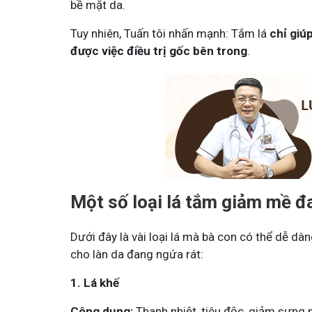
bề mặt da.
Tuy nhiên, Tuấn tôi nhấn mạnh: Tắm lá
chỉ giú
được việc điều trị gốc bên trong
.
Mề Đay Đỗ Minh - Đánh Bay Mẩn Ngứa
Tuấ
4,2K
thành viên
95,5
Mề đay, mẩn ngứa gây khó chịu và ảnh hưởng sinh hoạt.
Góc 
Đây là nơi tôi chia sẻ cách giảm ngứa, làm dịu da và
tất 
ngừa tái phát
thân
Một số loại lá tắm giảm mề đ
Dưới đây là vài loại lá mà bà con có thể dễ dàng
cho làn da đang ngứa rát:
1. Lá khế
Công dụng:
Thanh nhiệt, tiêu độc, giảm sưng 