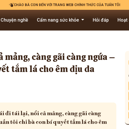
CHÀO BÀ CON ĐẾN VỚI TRANG WEB CHÍNH THỨC CỦA TUẤN TÔI
Chuyện nghề
Cẩm nang sức khỏe
Hỏi đáp
Hoạt
 cả mảng, càng gãi càng ngứa –
yết tắm lá cho êm dịu da
i đi tái lại, nổi cả mảng, càng gãi càng
uấn tôi chỉ bà con bí quyết tắm lá cho êm