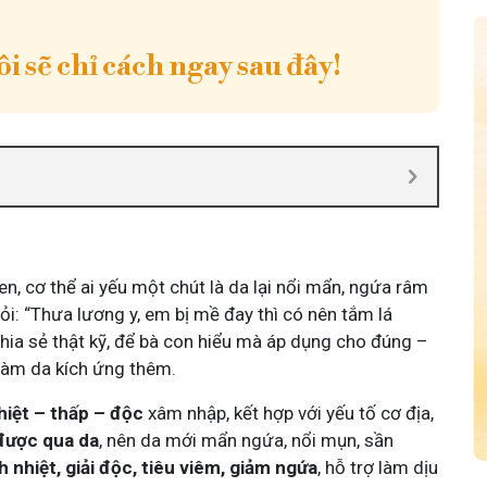
i sẽ chỉ cách ngay sau đây!
n, cơ thể ai yếu một chút là da lại nổi mẩn, ngứa râm
ỏi: “Thưa lương y, em bị mề đay thì có nên tắm lá
chia sẻ thật kỹ, để bà con hiểu mà áp dụng cho đúng –
làm da kích ứng thêm.
hiệt – thấp – độc
xâm nhập, kết hợp với yếu tố cơ địa,
 được qua da
, nên da mới mẩn ngứa, nổi mụn, sần
h nhiệt, giải độc, tiêu viêm, giảm ngứa
, hỗ trợ làm dịu