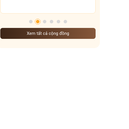
Tham gia nhóm
chế độ ăn uống sinh hoạt dưỡng sinh khi vào đông
Dưỡng sinh Gan theo nguyên tắc đông y
mẹo giữ ấm xoang họng
dưỡng sinh theo mùa
Xem tất cả cộng đồng
Dưỡng sinh đem đến những lợi ích gì
cấp độ viêm xoang
Ảnh hưởng của thời tiết lạnh đến viêm xoang
Vì sao ngày Tết dễ mất ngủ hơn ngày thường
Vai trò các tạng phủ đối với bệnh mề đay
các kiểu mất ngủ mà bạn nên biết
cách giữ ấm cơ thể vào mùa đông
Dạ dày sợ nhất cái gì
Ngày nào cũng uống nước gừng có tốt không
Trào ngược dạ dày uống nghệ mật ong khi nào