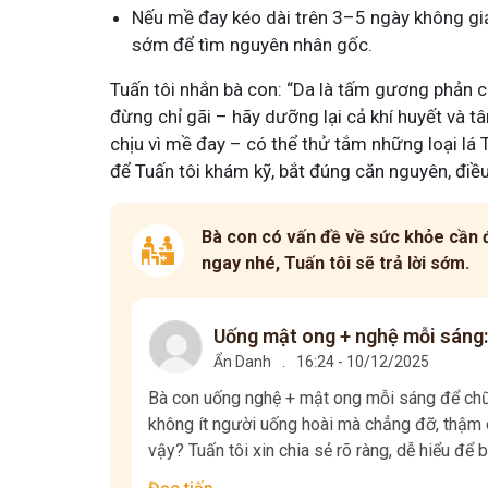
Nếu mề đay kéo dài trên 3–5 ngày không giảm
sớm để tìm nguyên nhân gốc.
Tuấn tôi nhắn bà con: “Da là tấm gương phản 
đừng chỉ gãi – hãy dưỡng lại cả khí huyết và 
chịu vì mề đay – có thể thử tắm những loại lá Tu
để Tuấn tôi khám kỹ, bắt đúng căn nguyên, điều 
Bà con có vấn đề về sức khỏe cần đ
ngay nhé, Tuấn tôi sẽ trả lời sớm.
Uống mật ong + nghệ mỗi sáng:
Ẩn Danh
.
16:24 - 10/12/2025
Bà con uống nghệ + mật ong mỗi sáng để chữa
không ít người uống hoài mà chẳng đỡ, thậm c
vậy? Tuấn tôi xin chia sẻ rõ ràng, dễ hiểu để b