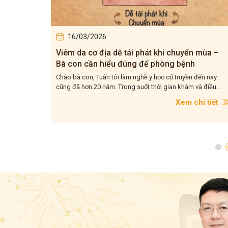
16/03/2026
dễ tái phát khi chuyển mùa –
Viêm da cơ địa tái đi tá
u đúng để phòng bệnh
để điều trị cho dứt điể
ôi làm nghề y học cổ truyền đến nay
Chào bà con, Viêm da cơ địa tái
 Trong suốt thời gian khám và điều...
Tuấn tôi gặp rất nhiều trong qu
Xem chi tiết