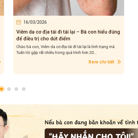
16/03/2026
i lại – Bà con hiểu đúng
5 bài thuốc Đông y chữa viêm 
m
– Tuấn tôi chia sẻ để bà con t
 đi tái lại là tình trạng mà
Chào bà con, Viêm xoang mãn tính là tìn
á trình hơn 20...
gặp rất nhiều trong quá trình khám chữ
con....
Xem chi tiết