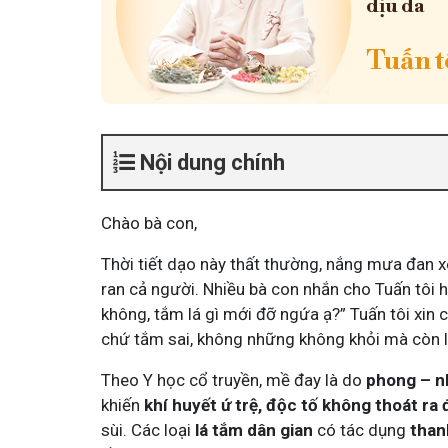
dịu da
Tuấn tô
Nội dung chính
Chào bà con,
Thời tiết dạo này thất thường, nắng mưa đan xe
ran cả người. Nhiều bà con nhắn cho Tuấn tôi h
không, tắm lá gì mới đỡ ngứa ạ?” Tuấn tôi xin 
chứ tắm sai, không những không khỏi mà còn 
Theo Y học cổ truyền, mề đay là do
phong – n
khiến
khí huyết ứ trệ, độc tố không thoát ra
sùi. Các loại
lá tắm dân gian
có tác dụng
than