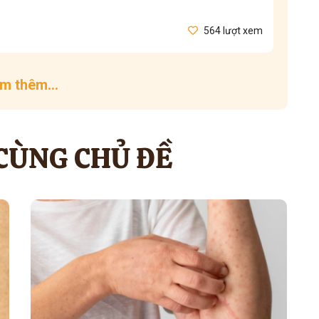
564 lượt xem
m thêm...
 CÙNG CHỦ ĐỀ