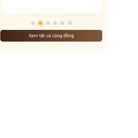
Tham gia nhóm
chế độ ăn uống sinh hoạt dưỡng sinh khi vào đông
Dưỡng sinh Gan theo nguyên tắc đông y
mẹo giữ ấm xoang họng
dưỡng sinh theo mùa
Xem tất cả cộng đồng
Dưỡng sinh đem đến những lợi ích gì
cấp độ viêm xoang
Ảnh hưởng của thời tiết lạnh đến viêm xoang
Vì sao ngày Tết dễ mất ngủ hơn ngày thường
Vai trò các tạng phủ đối với bệnh mề đay
các kiểu mất ngủ mà bạn nên biết
cách giữ ấm cơ thể vào mùa đông
Dạ dày sợ nhất cái gì
Ngày nào cũng uống nước gừng có tốt không
Trào ngược dạ dày uống nghệ mật ong khi nào