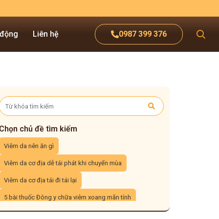
 động
Liên hệ
0987 399 376
Chọn chủ đề tìm kiếm
Viêm da nên ăn gì
Viêm da cơ địa dễ tái phát khi chuyển mùa
Viêm da cơ địa tái đi tái lại
5 bài thuốc Đông y chữa viêm xoang mãn tính
3 cách xông mũi trị viêm xoang tại nhà