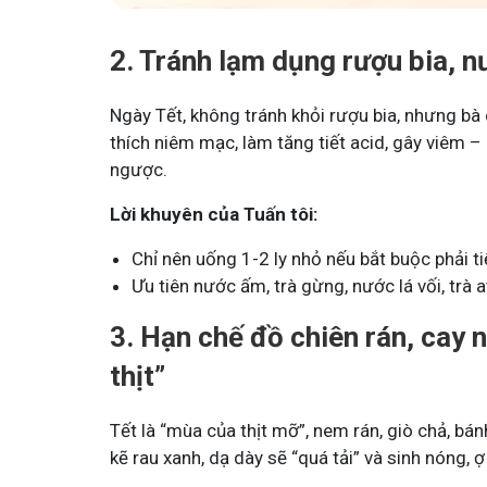
Tham gia nhóm
2. Tránh lạm dụng rượu bia, 
Ngày Tết, không tránh khỏi rượu bia, nhưng bà
thích niêm mạc, làm tăng tiết acid, gây viêm – 
ngược.
Lời khuyên của Tuấn tôi:
Chỉ nên uống 1-2 ly nhỏ nếu bắt buộc phải t
Ưu tiên nước ấm, trà gừng, nước lá vối, trà 
3. Hạn chế đồ chiên rán, cay
thịt”
Tết là “mùa của thịt mỡ”, nem rán, giò chả, bá
kẽ rau xanh, dạ dày sẽ “quá tải” và sinh nóng, ợ