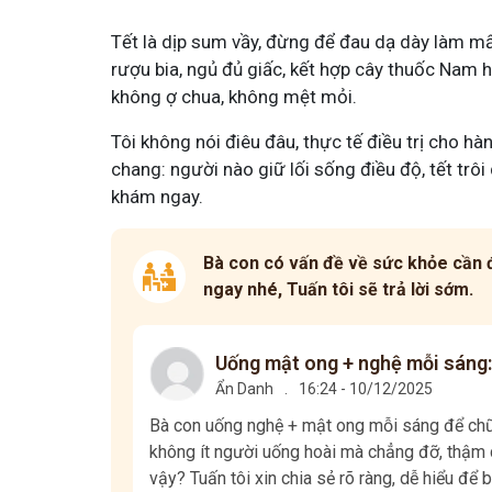
Tết là dịp sum vầy, đừng để đau dạ dày làm mất
rượu bia, ngủ đủ giấc, kết hợp cây thuốc Nam 
không ợ chua, không mệt mỏi.
Tôi không nói điêu đâu, thực tế điều trị cho hà
chang: người nào giữ lối sống điều độ, tết trô
khám ngay.
Bà con có vấn đề về sức khỏe cần đ
ngay nhé, Tuấn tôi sẽ trả lời sớm.
Uống mật ong + nghệ mỗi sáng:
Ẩn Danh
.
16:24 - 10/12/2025
Bà con uống nghệ + mật ong mỗi sáng để chữa
không ít người uống hoài mà chẳng đỡ, thậm c
vậy? Tuấn tôi xin chia sẻ rõ ràng, dễ hiểu để b