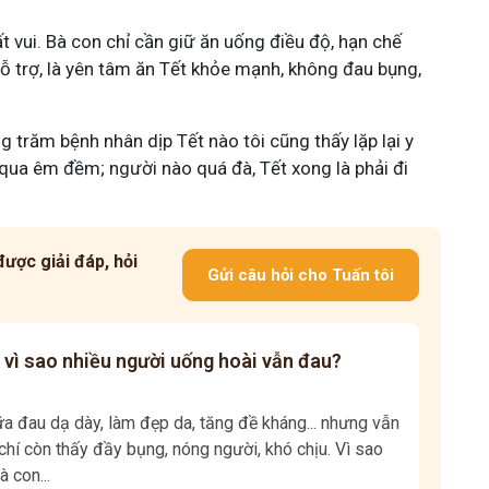
 vui. Bà con chỉ cần giữ ăn uống điều độ, hạn chế
hỗ trợ, là yên tâm ăn Tết khỏe mạnh, không đau bụng,
ng trăm bệnh nhân dịp Tết nào tôi cũng thấy lặp lại y
i qua êm đềm; người nào quá đà, Tết xong là phải đi
ược giải đáp, hỏi
Gửi câu hỏi cho Tuấn tôi
 vì sao nhiều người uống hoài vẫn đau?
 đau dạ dày, làm đẹp da, tăng đề kháng... nhưng vẫn
hí còn thấy đầy bụng, nóng người, khó chịu. Vì sao
à con...