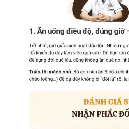
1. Ăn uống điều độ, đúng giờ 
Mề Đay Đỗ Minh - Đánh Bay Mẩn Ngứa
Tuấ
Tết nhất, giờ giấc sinh hoạt đảo lộn. Nhiều n
tối khiến dạ dày làm việc quá sức. Dù bận rộn
4,2K
thành viên
95,5
để bụng đói quá lâu, cũng không ăn quá no, nhất
Mề đay, mẩn ngứa gây khó chịu và ảnh hưởng sinh hoạt.
Góc 
Đây là nơi tôi chia sẻ cách giảm ngứa, làm dịu da và
tất 
Tuấn tôi mách nhỏ:
Bà con nên ăn 3 bữa chính
ngừa tái phát
thân
cháo loãng…) để dạ dày không bị “đói lả” rồi lại
ĐÁNH GIÁ S
NHẬN PHÁC ĐỒ 