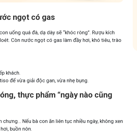
Tham gia nhóm
nước ngọt có gas
 con uống quá đà, dạ dày sẽ “khóc ròng”. Rượu kích
loét. Còn nước ngọt có gas làm đầy hơi, khó tiêu, trào
iếp khách.
atiso để vừa giải độc gan, vừa nhẹ bụng.
 nóng, thực phẩm “ngày nào cũng
nh chưng… Nếu bà con ăn liên tục nhiều ngày, không xen
 hơi, buồn nôn.