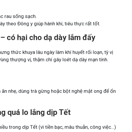
ặc rau sống sạch.
này theo Đông y giúp hành khí, tiêu thực rất tốt.
– có hại cho dạ dày lắm đấy
ưng thức khuya lâu ngày làm khí huyết rối loạn, tỳ vị
ùng thượng vị, thậm chí gây loét dạ dày mạn tính.
 ăn nhẹ, dùng trà gừng hoặc bột nghệ mật ong để ổn
ng quá lo lắng dịp Tết
hiều trong dịp Tết (vì tiền bạc, mâu thuẫn, công việc…)