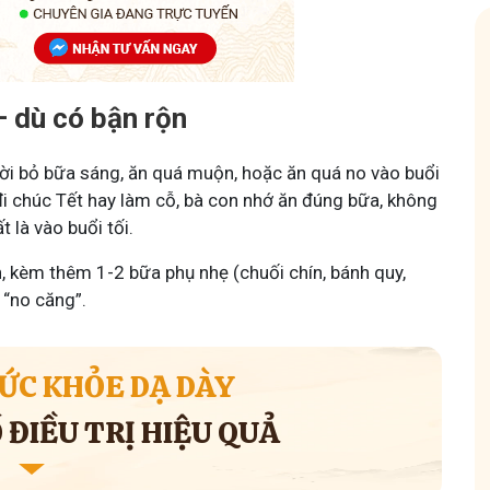
– dù có bận rộn
n tôi - Y diệu thuốc nam
Hội Đau Xương Khớp
gười bỏ bữa sáng, ăn quá muộn, hoặc ăn quá no vào buổi
 đi chúc Tết hay làm cỗ, bà con nhớ ăn đúng bữa, không
k
thành viên
85,3K
thành viên
 là vào buổi tối.
nhỏ tôi chia sẻ với bà con về chuyện thuốc Nam, về
Cộng đồng cho bà con gặp
tần tật kiến thức sức khỏe và cách chăm sóc bản
Tuấn tôi học cách chăm só
, kèm thêm 1-2 bữa phụ nhẹ (chuối chín, bánh quy,
 theo YHCT.
động linh hoạt.
 “no căng”.
ỨC KHỎE DẠ DÀY
ĐIỀU TRỊ HIỆU QUẢ
Tham