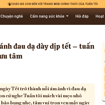
CHÀO BÀ CON ĐẾN VỚI TRANG WEB CHÍNH THỨC CỦA TUẤN TÔI
Chuyện nghề
Cẩm nang sức khỏe
Hỏi đáp
Hoạt
ánh đau dạ dày dịp tết – tuấn
lưu tâm
ngày Tết trở thành nỗi ám ảnh vì đau dạ
con cứ nghe Tuấn tôi mách vài mẹo nhỏ
 bảo bụng nhẹ, tâm vui trọn vẹn mấy ngày