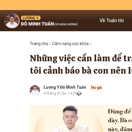
Về Tuấn tôi
Trang chủ
»
Cẩm nang sức khỏe
»
Những việc cần làm để tr
tôi cảnh báo bà con nên 
Lương Y Đỗ Minh Tuấn
Tác giả
9 tháng 01 lúc 14:59
Đừng để 
dày. Bà 
này, đảm