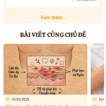
Xem thêm...
BÀI VIẾT CÙNG CHỦ ĐỀ
16/03/2026
16/0