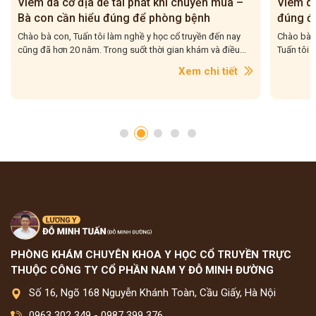
Viêm da cơ địa tái đi tái lại – Bà con hiểu
5 bài t
đúng để điều trị cho dứt điểm
– Tuấn 
Chào bà con, Viêm da cơ địa tái đi tái lại là tình trạng mà
Chào bà c
Tuấn tôi gặp rất nhiều trong quá trình hơn 20...
tôi gặp r
con....
Xem chi tiết
PHÒNG KHÁM CHUYÊN KHOA Y HỌC CỔ TRUYỀN TRỰC
THUỘC CÔNG TY CỔ PHẦN NAM Y ĐỖ MINH ĐƯỜNG
Số 16, Ngõ 168 Nguyễn Khánh Toàn, Cầu Giấy, Hà Nội
0963 302 349
-
0987 399 376