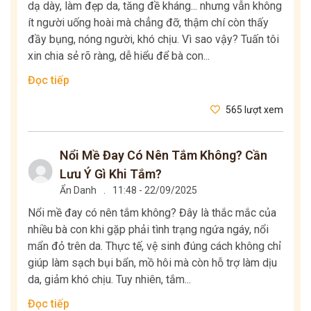
dạ dày, làm đẹp da, tăng đề kháng... nhưng vẫn không
ít người uống hoài mà chẳng đỡ, thậm chí còn thấy
đầy bụng, nóng người, khó chịu. Vì sao vậy? Tuấn tôi
xin chia sẻ rõ ràng, dễ hiểu để bà con...
Đọc tiếp
565 lượt xem
Nổi Mề Đay Có Nên Tắm Không? Cần
Lưu Ý Gì Khi Tắm?
Ẩn Danh
.
11:48 - 22/09/2025
Nổi mề đay có nên tắm không? Đây là thắc mắc của
nhiều bà con khi gặp phải tình trạng ngứa ngáy, nổi
mẩn đỏ trên da. Thực tế, vệ sinh đúng cách không chỉ
giúp làm sạch bụi bẩn, mồ hôi mà còn hỗ trợ làm dịu
da, giảm khó chịu. Tuy nhiên, tắm...
Đọc tiếp