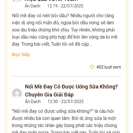
Ẩn Danh
.
12:19 - 22/07/2025
Nổi mề đay có nên bôi dầu? Nhiều người cho rằng
việc dị ứng nổi mẩn đỏ, ngứa bôi dầu nóng sẽ làm
xoa dịu triệu chứng khó chịu. Tuy nhiên, không phải
loại dầu nào cũng phù hợp để bôi lên vùng da bị mề
đay. Trong bài viết, Tuấn tôi sẽ đề cập...
Đọc tiếp
402 lượt xem
Nổi Mề Đay Có Được Uống Sữa Không?
Chuyên Gia Giải Đáp
Ẩn Danh
.
12:30 - 22/07/2025
"Nổi mề đay có được uống sữa không?" là câu hỏi
được nhiều bà con quan tâm. Bởi dị ứng sữa là một
trong những tác nhân gây bùng phát các triệu chứng
mề đay mẩn ngứa. Trong bài viết này, Tuấn tôi sẽ giải