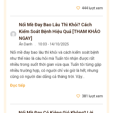
444 lượt xem
Nổi Mề Đay Bao Lâu Thì Khỏi? Cách
Kiểm Soát Bệnh Hiệu Quả [THAM KHẢO
NGAY]
Ẩn Danh
.
10:03 - 14/10/2025
Nổi mề đay bao lâu thì khỏi và cách kiểm soát bệnh
như thế nào là câu hỏi mà Tuấn tôi nhận được rất
nhiều trong suốt thời gian vừa qua. Tuấn tôi từng gặp
nhiều trường hợp, có người chỉ vài giờ là hết, nhưng
cũng có người dai dẳng cả tháng trời. Vậy...
Đọc tiếp
381 lượt xem
Nổi Mề Đay Có Kiêng Gió Không? Lời