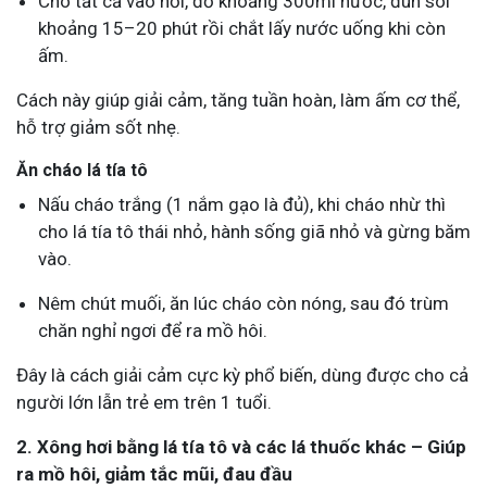
Cho tất cả vào nồi, đổ khoảng 300ml nước, đun sôi
khoảng 15–20 phút rồi chắt lấy nước uống khi còn
ấm.
Cách này giúp giải cảm, tăng tuần hoàn, làm ấm cơ thể,
hỗ trợ giảm sốt nhẹ.
Ăn cháo lá tía tô
Nấu cháo trắng (1 nắm gạo là đủ), khi cháo nhừ thì
cho lá tía tô thái nhỏ, hành sống giã nhỏ và gừng băm
vào.
Nêm chút muối, ăn lúc cháo còn nóng, sau đó trùm
chăn nghỉ ngơi để ra mồ hôi.
Đây là cách giải cảm cực kỳ phổ biến, dùng được cho cả
người lớn lẫn trẻ em trên 1 tuổi.
2. Xông hơi bằng lá tía tô và các lá thuốc khác – Giúp
ra mồ hôi, giảm tắc mũi, đau đầu