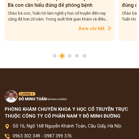
Bà con cần hiểu đúng để phòng bệnh
đúng để
Chào bà con, Tuấn tôi làm nghề y học cổ truyền đến nay
Chào bà co
cũng đã hơn 20 năm. Trong suốt thời gian khám và điều...
Tuấn tôi g
Xem chi tiết
PHÒNG KHÁM CHUYÊN KHOA Y HỌC CỔ TRUYỀN TRỰC
THUỘC CÔNG TY CỔ PHẦN NAM Y ĐỖ MINH ĐƯỜNG
Số 16, Ngõ 168 Nguyễn Khánh Toàn, Cầu Giấy, Hà Nội
0963 302 349
-
0987 399 376