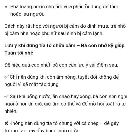
Pha loãng nước cho ấm vừa phải rồi dùng để tắm
hoặc lau người.
Cách này rất hợp với người bị cảm do dính mưa, trẻ nhỏ
bị cảm nhẹ hoặc phụ nữ sau sinh bị cảm lạnh.
Lưu ý khi dùng tía tô chữa cảm – Bà con nhớ kỹ giúp
Tuấn tôi nhé
Để hiệu quả cao nhất, bà con cần lưu ý vài điểm sau:
✅ Chỉ nên dùng khi còn ấm nóng, tuyệt đối không để
nguội vì sẽ mất tác dụng.
✅ Sau khi uống nước, ăn cháo hay xông, bà con nên nghỉ
ngơi ở nơi kín gió, giữ ấm cơ thể và để mồ hôi toát ra tự
nhiên.
❌ Không nên dùng tía tô chung với cá chép – dễ gây
tương tác gây đầy bụng, nôn mửa.