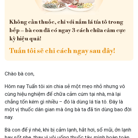
Không cần thuốc, chỉ với nắm lá tía tô trong
bếp – bà con đã có ngay 3 cách chữa cảm cực
kỳ hiệu quả!
Tuấn tôi sẽ chỉ cách ngay sau đây!
Chào bà con,
Hôm nay Tuấn tôi xin chia sẻ một mẹo nhỏ nhưng vô
cùng hiệu nghiệm để chữa cảm cúm tại nhà, mà lại
chẳng tốn kém gì nhiều – đó là dùng lá tía tô. Đây là
một vị thuốc dân gian mà ông bà ta đã tin dùng bao đời
nay.
Bà con để ý nhé, khi bị cảm lạnh, hắt hơi, sổ mũi, ớn lạnh
hay sốt nhẹ, thay vì vội uống thuốc tây, mình hoàn toàn