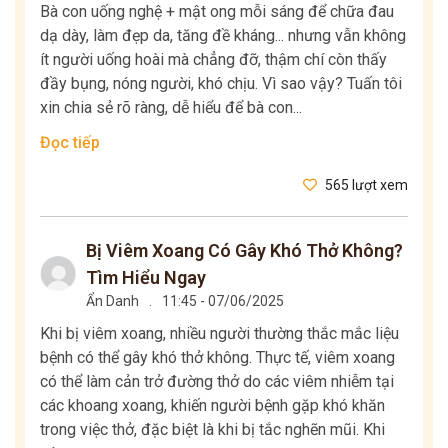
Bà con uống nghệ + mật ong mỗi sáng để chữa đau
dạ dày, làm đẹp da, tăng đề kháng... nhưng vẫn không
ít người uống hoài mà chẳng đỡ, thậm chí còn thấy
đầy bụng, nóng người, khó chịu. Vì sao vậy? Tuấn tôi
xin chia sẻ rõ ràng, dễ hiểu để bà con...
Đọc tiếp
565 lượt xem
Bị Viêm Xoang Có Gây Khó Thở Không?
Tìm Hiểu Ngay
Ẩn Danh
.
11:45 - 07/06/2025
Khi bị viêm xoang, nhiều người thường thắc mắc liệu
bệnh có thể gây khó thở không. Thực tế, viêm xoang
có thể làm cản trở đường thở do các viêm nhiễm tại
các khoang xoang, khiến người bệnh gặp khó khăn
trong việc thở, đặc biệt là khi bị tắc nghẽn mũi. Khi