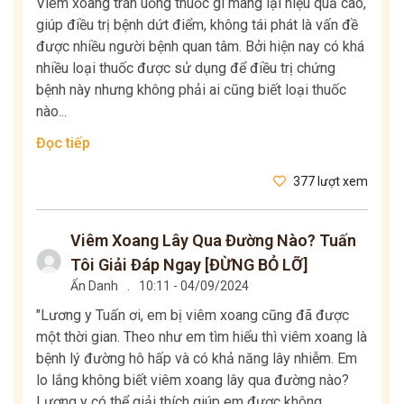
Viêm xoang trán uống thuốc gì mang lại hiệu quả cao,
giúp điều trị bệnh dứt điểm, không tái phát là vấn đề
được nhiều người bệnh quan tâm. Bởi hiện nay có khá
nhiều loại thuốc được sử dụng để điều trị chứng
bệnh này nhưng không phải ai cũng biết loại thuốc
nào...
Đọc tiếp
377 lượt xem
Viêm Xoang Lây Qua Đường Nào? Tuấn
Tôi Giải Đáp Ngay [ĐỪNG BỎ LỠ]
Ẩn Danh
.
10:11 - 04/09/2024
"Lương y Tuấn ơi, em bị viêm xoang cũng đã được
một thời gian. Theo như em tìm hiểu thì viêm xoang là
bệnh lý đường hô hấp và có khả năng lây nhiễm. Em
lo lắng không biết viêm xoang lây qua đường nào?
Lương y có thể giải thích giúp em được không...