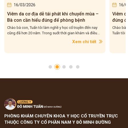
16/03/2026
16/0
Viêm da cơ địa tái đi tái lại – Bà con hiểu
5 bài t
đúng để điều trị cho dứt điểm
– Tuấn 
Chào bà con, Viêm da cơ địa tái đi tái lại là tình trạng mà
Chào bà c
Tuấn tôi gặp rất nhiều trong quá trình hơn 20...
tôi gặp r
con....
Xem chi tiết
PHÒNG KHÁM CHUYÊN KHOA Y HỌC CỔ TRUYỀN TRỰC
THUỘC CÔNG TY CỔ PHẦN NAM Y ĐỖ MINH ĐƯỜNG