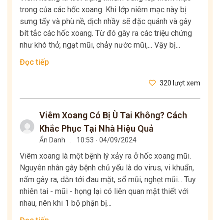
trong của các hốc xoang. Khi lớp niêm mạc này bị
sưng tấy và phù nề, dịch nhầy sẽ đặc quánh và gây
bít tắc các hốc xoang. Từ đó gây ra các triệu chứng
như khó thở, ngạt mũi, chảy nước mũi,... Vậy bị...
Đọc tiếp
320 lượt xem
Viêm Xoang Có Bị Ù Tai Không? Cách
Khắc Phục Tại Nhà Hiệu Quả
Ẩn Danh
.
10:53 - 04/09/2024
Viêm xoang là một bệnh lý xảy ra ở hốc xoang mũi.
Nguyên nhân gây bệnh chủ yếu là do virus, vi khuẩn,
nấm gây ra, dẫn tới đau mặt, sổ mũi, nghẹt mũi... Tuy
nhiên tai - mũi - họng lại có liên quan mật thiết với
nhau, nên khi 1 bộ phận bị...