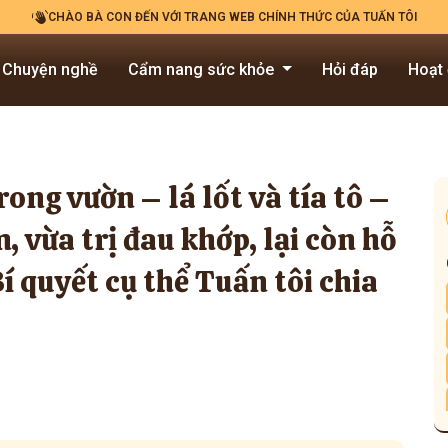
CHÀO BÀ CON ĐẾN VỚI TRANG WEB CHÍNH THỨC CỦA TUẤN TÔI
Chuyện nghề
Cẩm nang sức khỏe
Hỏi đáp
Hoạt
trong vườn – lá lốt và tía tô –
, vừa trị đau khớp, lại còn hỗ
Bí quyết cụ thể Tuấn tôi chia