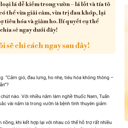
 loại lá dễ kiếm trong vườn – lá lốt và tía tô
có thể vừa giải cảm, vừa trị đau khớp, lại
rợ tiêu hóa và giảm ho. Bí quyết cụ thể
 chia sẻ ngay dưới đây!
i sẽ chỉ cách ngay sau đây!
: “Cảm gió, đau lưng, ho nhẹ, tiêu hóa không thông –
hẳn”?
ai chút nào. Với nhiều năm làm nghề thuốc Nam, Tuấn
sắc vài nắm lá trong vườn là bệnh tình thuyên giảm
 nồng, khi kết hợp lại với nhau có thể hỗ trợ rất nhiều