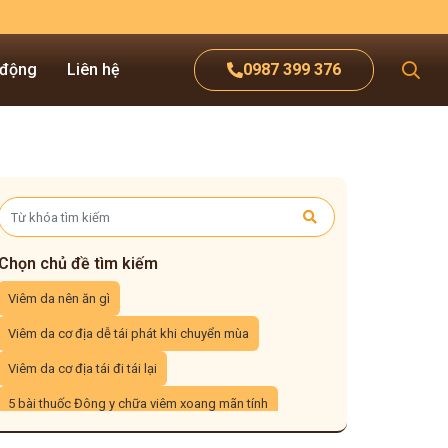
 động
Liên hệ
0987 399 376
Chọn chủ đề tìm kiếm
Viêm da nên ăn gì
Viêm da cơ địa dễ tái phát khi chuyển mùa
Viêm da cơ địa tái đi tái lại
5 bài thuốc Đông y chữa viêm xoang mãn tính
3 cách xông mũi trị viêm xoang tại nhà