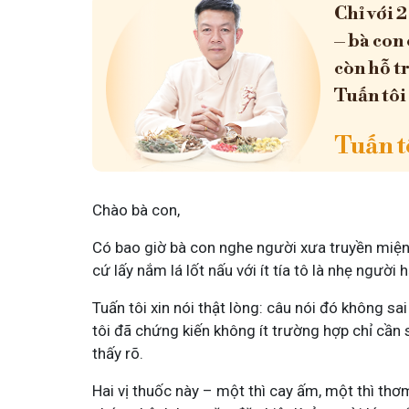
Chỉ với 2
– bà con 
còn hỗ t
Tuấn tôi
Tuấn tô
Chào bà con,
Có bao giờ bà con nghe người xưa truyền miệng
cứ lấy nắm lá lốt nấu với ít tía tô là nhẹ người 
Tuấn tôi xin nói thật lòng: câu nói đó không s
tôi đã chứng kiến không ít trường hợp chỉ cần 
thấy rõ.
Hai vị thuốc này – một thì cay ấm, một thì thơm